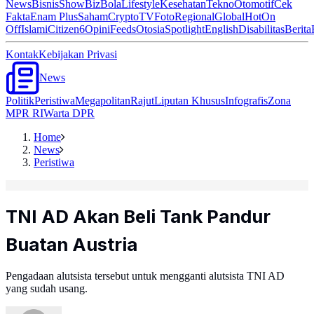
News
Bisnis
ShowBiz
Bola
Lifestyle
Kesehatan
Tekno
Otomotif
Cek
Fakta
Enam Plus
Saham
Crypto
TV
Foto
Regional
Global
Hot
On
Off
Islami
Citizen6
Opini
Feeds
Otosia
Spotlight
English
Disabilitas
Berita
Kontak
Kebijakan Privasi
News
Politik
Peristiwa
Megapolitan
Rajut
Liputan Khusus
Infografis
Zona
MPR RI
Warta DPR
Home
News
Peristiwa
TNI AD Akan Beli Tank Pandur
Buatan Austria
Pengadaan alutsista tersebut untuk mengganti alutsista TNI AD
yang sudah usang.