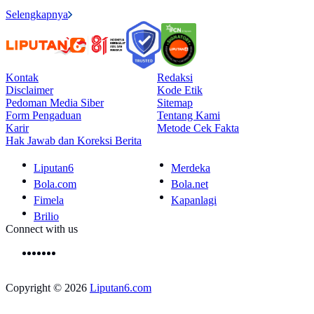
Selengkapnya
Kontak
Redaksi
Disclaimer
Kode Etik
Pedoman Media Siber
Sitemap
Form Pengaduan
Tentang Kami
Karir
Metode Cek Fakta
Hak Jawab dan Koreksi Berita
Liputan6
Merdeka
Bola.com
Bola.net
Fimela
Kapanlagi
Brilio
Connect with us
Copyright © 2026
Liputan6.com