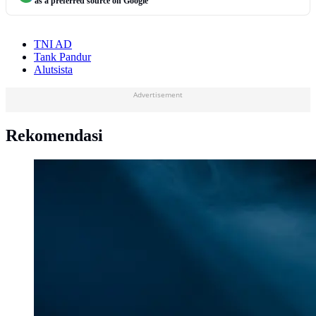
as a preferred source on Google
TNI AD
Tank Pandur
Alutsista
Advertisement
Rekomendasi