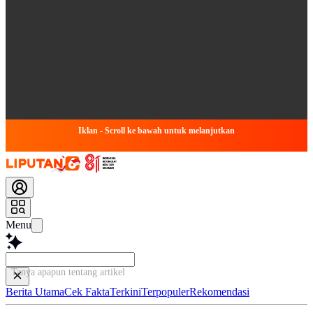
Iklan - Scroll ke bawah untuk melanjutkan
Menu
Tanya apapun tentang artikel ini...
Berita Utama
Cek Fakta
Terkini
Terpopuler
Rekomendasi