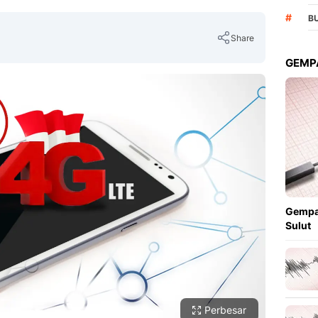
#
B
Share
GEMPA
Copy Link
Gempa
Sulut
Perbesar