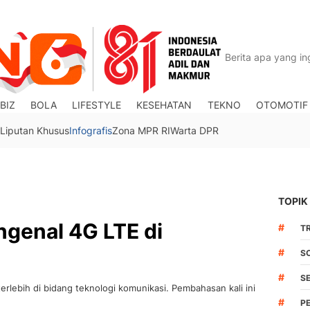
BIZ
BOLA
LIFESTYLE
KESEHATAN
TEKNO
OTOMOTIF
Liputan Khusus
Infografis
Zona MPR RI
Warta DPR
TOPIK
genal 4G LTE di
#
TR
#
S
#
S
rlebih di bidang teknologi komunikasi. Pembahasan kali ini
#
P