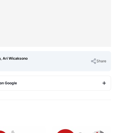
h, Ari Wicaksono
Share
 on Google
Copy Link