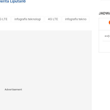
Berita Liputan6
G LTE
infografis teknologi
4G LTE
infografis tekno
Advertisement