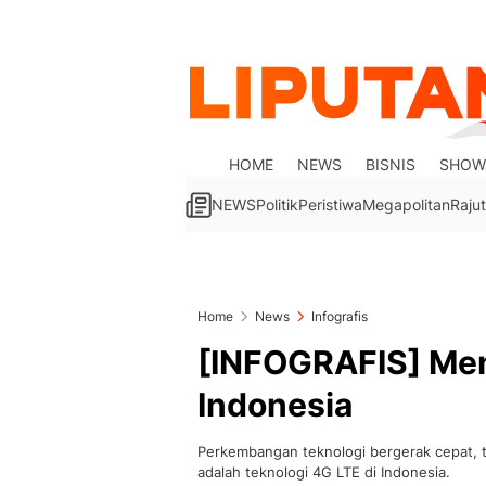
HOME
NEWS
BISNIS
SHOW
NEWS
Politik
Peristiwa
Megapolitan
Rajut
Home
News
Infografis
[INFOGRAFIS] Men
Indonesia
Perkembangan teknologi bergerak cepat, te
adalah teknologi 4G LTE di Indonesia.