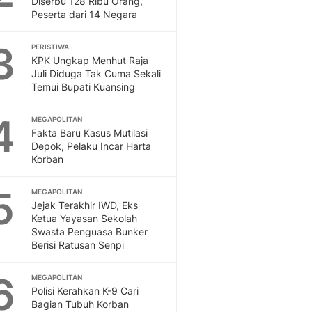
Diserbu 128 Ribu Orang,
Sport
Peserta dari 14 Negara
Berita Bola Terkini, Ja
Klasemen, Hasil Liga
3
PERISTIWA
KPK Ungkap Menhut Raja
Juli Diduga Tak Cuma Sekali
Temui Bupati Kuansing
4
MEGAPOLITAN
Fakta Baru Kasus Mutilasi
Depok, Pelaku Incar Harta
Korban
5
MEGAPOLITAN
Jejak Terakhir IWD, Eks
Ketua Yayasan Sekolah
Swasta Penguasa Bunker
Berisi Ratusan Senpi
6
MEGAPOLITAN
Polisi Kerahkan K-9 Cari
Bagian Tubuh Korban