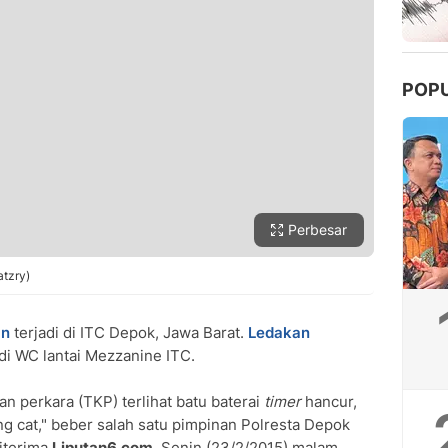
POP
Perbesar
atzry)
an
terjadi di ITC Depok, Jawa Barat.
Ledakan
 di WC lantai Mezzanine ITC.
n perkara (TKP) terlihat batu baterai
timer
hancur,
eng cat," beber salah satu pimpinan Polresta Depok
diterima
Liputan6.com
, Senin (23/2/2015) malam.