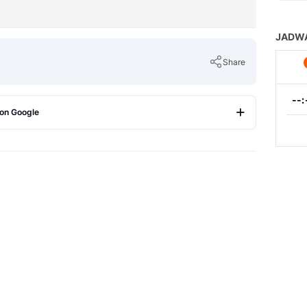
Share
 on Google
Copy Link