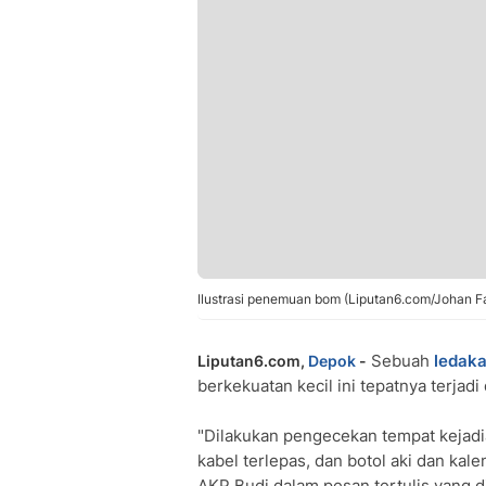
Ilustrasi penemuan bom (Liputan6.com/Johan F
Sebuah
ledak
Liputan6.com,
Depok
-
berkekuatan kecil ini tepatnya terjadi
"Dilakukan pengecekan tempat kejadia
kabel terlepas, dan botol aki dan kal
AKP Budi dalam pesan tertulis yang 