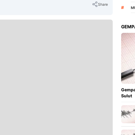
Share
#
M
GEMPA
Copy Link
Gempa
Sulut