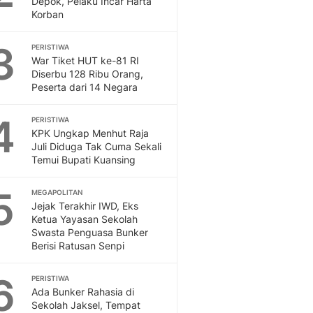
Depok, Pelaku Incar Harta
Sport
Korban
Berita Bola Terkini, Ja
Klasemen, Hasil Liga
3
PERISTIWA
War Tiket HUT ke-81 RI
Diserbu 128 Ribu Orang,
Peserta dari 14 Negara
4
PERISTIWA
KPK Ungkap Menhut Raja
Juli Diduga Tak Cuma Sekali
Temui Bupati Kuansing
5
MEGAPOLITAN
Jejak Terakhir IWD, Eks
Ketua Yayasan Sekolah
Swasta Penguasa Bunker
Berisi Ratusan Senpi
6
PERISTIWA
Ada Bunker Rahasia di
Sekolah Jaksel, Tempat