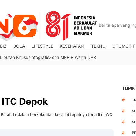
BIZ
BOLA
LIFESTYLE
KESEHATAN
TEKNO
OTOMOTIF
Liputan Khusus
Infografis
Zona MPR RI
Warta DPR
TOPIK
i ITC Depok
#
TR
#
S
Barat. Ledakan berkekuatan kecil ini tepatnya terjadi di WC
#
S
#
P