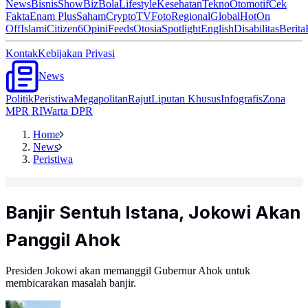
News
Bisnis
ShowBiz
Bola
Lifestyle
Kesehatan
Tekno
Otomotif
Cek
Fakta
Enam Plus
Saham
Crypto
TV
Foto
Regional
Global
Hot
On
Off
Islami
Citizen6
Opini
Feeds
Otosia
Spotlight
English
Disabilitas
Berita
Kontak
Kebijakan Privasi
News
Politik
Peristiwa
Megapolitan
Rajut
Liputan Khusus
Infografis
Zona
MPR RI
Warta DPR
Home
News
Peristiwa
Banjir Sentuh Istana, Jokowi Akan
Panggil Ahok
Presiden Jokowi akan memanggil Gubernur Ahok untuk
membicarakan masalah banjir.