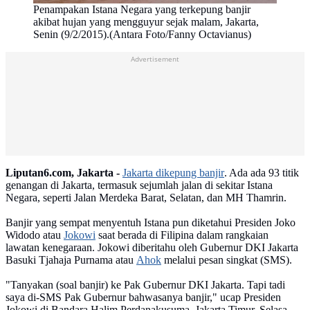
Penampakan Istana Negara yang terkepung banjir
akibat hujan yang mengguyur sejak malam, Jakarta,
Senin (9/2/2015).(Antara Foto/Fanny Octavianus)
Advertisement
Liputan6.com, Jakarta -
Jakarta dikepung banjir
. Ada ada 93 titik
genangan di Jakarta, termasuk sejumlah jalan di sekitar Istana
Negara, seperti Jalan Merdeka Barat, Selatan, dan MH Thamrin.
Banjir yang sempat menyentuh Istana pun diketahui Presiden Joko
Widodo atau
Jokowi
saat berada di Filipina dalam rangkaian
lawatan kenegaraan. Jokowi diberitahu oleh Gubernur DKI Jakarta
Basuki Tjahaja Purnama atau
Ahok
melalui pesan singkat (SMS).
"Tanyakan (soal banjir) ke Pak Gubernur DKI Jakarta. Tapi tadi
saya di-SMS Pak Gubernur bahwasanya banjir," ucap Presiden
Jokowi di Bandara Halim Perdanakusuma, Jakarta Timur, Selasa