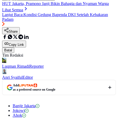
HUT Jakarta, Pramono Janji Bikin Bahagia dan Nyaman Warga
Lihat Semua
Lanjut Baca:
Kondisi Gedung Bapenda DKI Setelah Kebakaran
Padam
Share
Copy Link
Batal
Tim Redaksi
Luqman Rimadi
Reporter
Anri Syaiful
Editor
Add
as a preferred source on Google
Banjir Jakarta
Jokowi
Ahok