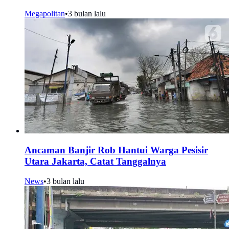
Megapolitan
•
3 bulan lalu
Ancaman Banjir Rob Hantui Warga Pesisir
Utara Jakarta, Catat Tanggalnya
News
•
3 bulan lalu