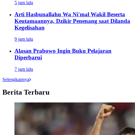
5 jam lalu
Arti Hasbunallahu Wa Ni'mal Wakil Beserta
Keutamaannya, Dzikir Penenang saat Dilanda
Kegelisahan
9 jam lalu
Alasan Prabowo Ingin Buku Pelajaran
Diperbarui
7 jam lalu
Selengkapnya
Berita Terbaru