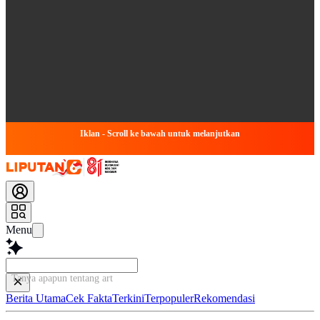
Iklan - Scroll ke bawah untuk melanjutkan
Menu
Tanya apapun tentang artikel ini...
Berita Utama
Cek Fakta
Terkini
Terpopuler
Rekomendasi