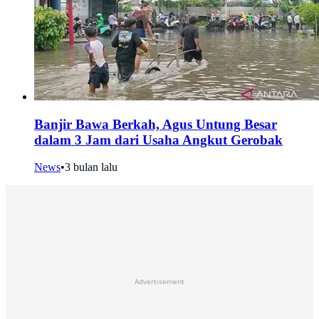
Banjir Bawa Berkah, Agus Untung Besar
dalam 3 Jam dari Usaha Angkut Gerobak
News
•
3 bulan lalu
Advertisement