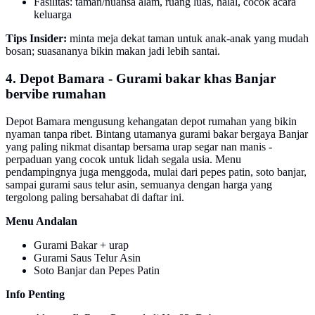
Fasilitas: taman/nuansa alam, ruang luas, halal, cocok acara
keluarga
Tips Insider:
minta meja dekat taman untuk anak-anak yang mudah
bosan; suasananya bikin makan jadi lebih santai.
4. Depot Bamara - Gurami bakar khas Banjar
bervibe rumahan
Depot Bamara mengusung kehangatan depot rumahan yang bikin
nyaman tanpa ribet. Bintang utamanya gurami bakar bergaya Banjar
yang paling nikmat disantap bersama urap segar nan manis -
perpaduan yang cocok untuk lidah segala usia. Menu
pendampingnya juga menggoda, mulai dari pepes patin, soto banjar,
sampai gurami saus telur asin, semuanya dengan harga yang
tergolong paling bersahabat di daftar ini.
Menu Andalan
Gurami Bakar + urap
Gurami Saus Telur Asin
Soto Banjar dan Pepes Patin
Info Penting