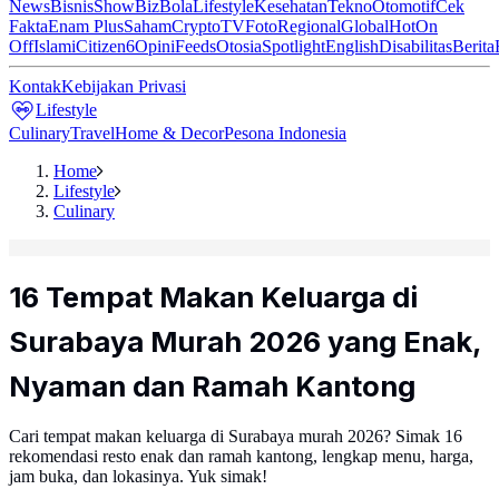
News
Bisnis
ShowBiz
Bola
Lifestyle
Kesehatan
Tekno
Otomotif
Cek
Fakta
Enam Plus
Saham
Crypto
TV
Foto
Regional
Global
Hot
On
Off
Islami
Citizen6
Opini
Feeds
Otosia
Spotlight
English
Disabilitas
Berita
Kontak
Kebijakan Privasi
Lifestyle
Culinary
Travel
Home & Decor
Pesona Indonesia
Home
Lifestyle
Culinary
16 Tempat Makan Keluarga di
Surabaya Murah 2026 yang Enak,
Nyaman dan Ramah Kantong
Cari tempat makan keluarga di Surabaya murah 2026? Simak 16
rekomendasi resto enak dan ramah kantong, lengkap menu, harga,
jam buka, dan lokasinya. Yuk simak!