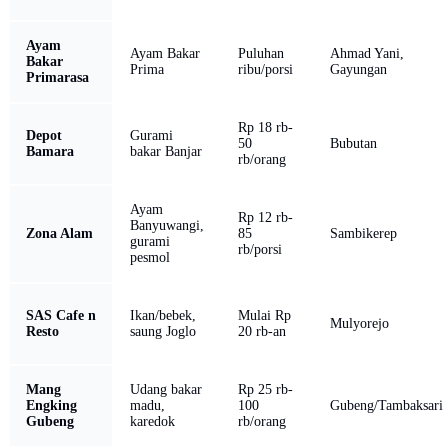
Ayam
Ayam Bakar
Puluhan
Ahmad Yani,
Bakar
Prima
ribu/porsi
Gayungan
Primarasa
Rp 18 rb-
Depot
Gurami
50
Bubutan
Bamara
bakar Banjar
rb/orang
Ayam
Rp 12 rb-
Banyuwangi,
Zona Alam
85
Sambikerep
gurami
rb/porsi
pesmol
SAS Cafe n
Ikan/bebek,
Mulai Rp
Mulyorejo
Resto
saung Joglo
20 rb-an
Mang
Udang bakar
Rp 25 rb-
Engking
madu,
100
Gubeng/Tambaksari
Gubeng
karedok
rb/orang