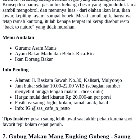
Konsep lesehannya pas untuk keluarga besar yang ingin duduk lama
sambil mengobrol, dan menunya luas - dari olahan ikan laut, ikan
tawar, kepiting, ayam, sampai bebek. Meski tampil apik, harganya
tetap ramah kantong, itulah kenapa tempat ini kerap disebut resto
"back to nature" yang tidak murahan.
Menu Andalan
Gurame Asam Manis
Ayam Bakar Madu dan Bebek Rica-Rica
Ikan Dorang Bakar
Info Penting
Alamat: Jl. Baskara Sawah No.30, Kalisari, Mulyorejo
Jam buka: sekitar 10.00-22.00 WIB (sebagian sumber
menyebut hingga tengah malam - dicek dulu)
Harga: mulai dari kisaran Rp 20.000-an per porsi
Fasilitas: saung Joglo, kolam, ramah anak, halal
Info: IG @sas_cafe_n_resto
Tips Insider:
pesan saung lebih awal saat akhir pekan karena spot
favorit tepi kolam cepat penuh.
7. Gubug Makan Mang Engking Gubeng - Saung