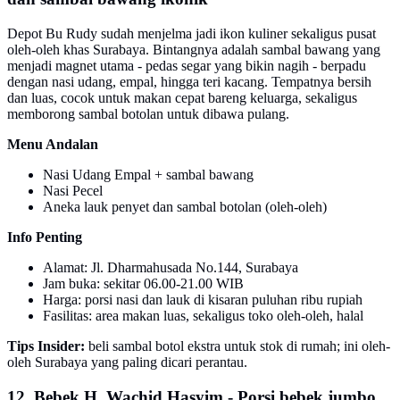
Depot Bu Rudy sudah menjelma jadi ikon kuliner sekaligus pusat
oleh-oleh khas Surabaya. Bintangnya adalah sambal bawang yang
menjadi magnet utama - pedas segar yang bikin nagih - berpadu
dengan nasi udang, empal, hingga teri kacang. Tempatnya bersih
dan luas, cocok untuk makan cepat bareng keluarga, sekaligus
memborong sambal botolan untuk dibawa pulang.
Menu Andalan
Nasi Udang Empal + sambal bawang
Nasi Pecel
Aneka lauk penyet dan sambal botolan (oleh-oleh)
Info Penting
Alamat: Jl. Dharmahusada No.144, Surabaya
Jam buka: sekitar 06.00-21.00 WIB
Harga: porsi nasi dan lauk di kisaran puluhan ribu rupiah
Fasilitas: area makan luas, sekaligus toko oleh-oleh, halal
Tips Insider:
beli sambal botol ekstra untuk stok di rumah; ini oleh-
oleh Surabaya yang paling dicari perantau.
12. Bebek H. Wachid Hasyim - Porsi bebek jumbo