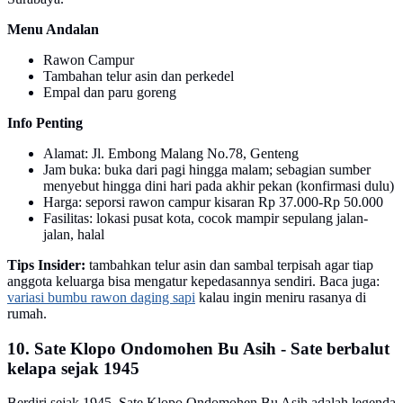
Menu Andalan
Rawon Campur
Tambahan telur asin dan perkedel
Empal dan paru goreng
Info Penting
Alamat: Jl. Embong Malang No.78, Genteng
Jam buka: buka dari pagi hingga malam; sebagian sumber
menyebut hingga dini hari pada akhir pekan (konfirmasi dulu)
Harga: seporsi rawon campur kisaran Rp 37.000-Rp 50.000
Fasilitas: lokasi pusat kota, cocok mampir sepulang jalan-
jalan, halal
Tips Insider:
tambahkan telur asin dan sambal terpisah agar tiap
anggota keluarga bisa mengatur kepedasannya sendiri. Baca juga:
variasi bumbu rawon daging sapi
kalau ingin meniru rasanya di
rumah.
10. Sate Klopo Ondomohen Bu Asih - Sate berbalut
kelapa sejak 1945
Berdiri sejak 1945, Sate Klopo Ondomohen Bu Asih adalah legenda