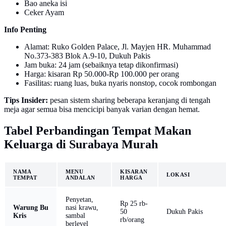
Bao aneka isi
Ceker Ayam
Info Penting
Alamat: Ruko Golden Palace, Jl. Mayjen HR. Muhammad
No.373-383 Blok A.9-10, Dukuh Pakis
Jam buka: 24 jam (sebaiknya tetap dikonfirmasi)
Harga: kisaran Rp 50.000-Rp 100.000 per orang
Fasilitas: ruang luas, buka nyaris nonstop, cocok rombongan
Tips Insider:
pesan sistem sharing beberapa keranjang di tengah
meja agar semua bisa mencicipi banyak varian dengan hemat.
Tabel Perbandingan Tempat Makan
Keluarga di Surabaya Murah
NAMA
MENU
KISARAN
LOKASI
TEMPAT
ANDALAN
HARGA
Penyetan,
Rp 25 rb-
Warung Bu
nasi krawu,
50
Dukuh Pakis
Kris
sambal
rb/orang
berlevel