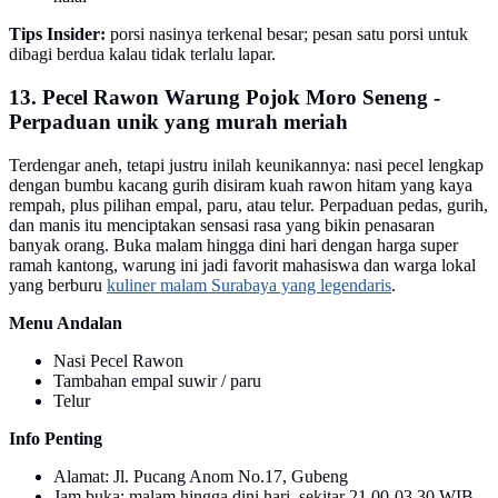
Tips Insider:
porsi nasinya terkenal besar; pesan satu porsi untuk
dibagi berdua kalau tidak terlalu lapar.
13. Pecel Rawon Warung Pojok Moro Seneng -
Perpaduan unik yang murah meriah
Terdengar aneh, tetapi justru inilah keunikannya: nasi pecel lengkap
dengan bumbu kacang gurih disiram kuah rawon hitam yang kaya
rempah, plus pilihan empal, paru, atau telur. Perpaduan pedas, gurih,
dan manis itu menciptakan sensasi rasa yang bikin penasaran
banyak orang. Buka malam hingga dini hari dengan harga super
ramah kantong, warung ini jadi favorit mahasiswa dan warga lokal
yang berburu
kuliner malam Surabaya yang legendaris
.
Menu Andalan
Nasi Pecel Rawon
Tambahan empal suwir / paru
Telur
Info Penting
Alamat: Jl. Pucang Anom No.17, Gubeng
Jam buka: malam hingga dini hari, sekitar 21.00-03.30 WIB