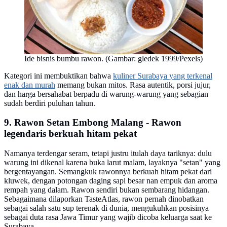
Ide bisnis bumbu rawon. (Gambar: gledek 1999/Pexels)
Kategori ini membuktikan bahwa
kuliner Surabaya yang terkenal
enak dan murah
memang bukan mitos. Rasa autentik, porsi jujur,
dan harga bersahabat berpadu di warung-warung yang sebagian
sudah berdiri puluhan tahun.
9. Rawon Setan Embong Malang - Rawon
legendaris berkuah hitam pekat
Namanya terdengar seram, tetapi justru itulah daya tariknya: dulu
warung ini dikenal karena buka larut malam, layaknya "setan" yang
bergentayangan. Semangkuk rawonnya berkuah hitam pekat dari
kluwek, dengan potongan daging sapi besar nan empuk dan aroma
rempah yang dalam. Rawon sendiri bukan sembarang hidangan.
Sebagaimana dilaporkan TasteAtlas, rawon pernah dinobatkan
sebagai salah satu sup terenak di dunia, mengukuhkan posisinya
sebagai duta rasa Jawa Timur yang wajib dicoba keluarga saat ke
Surabaya.