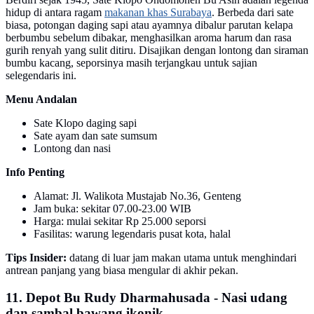
hidup di antara ragam
makanan khas Surabaya
. Berbeda dari sate
biasa, potongan daging sapi atau ayamnya dibalur parutan kelapa
berbumbu sebelum dibakar, menghasilkan aroma harum dan rasa
gurih renyah yang sulit ditiru. Disajikan dengan lontong dan siraman
bumbu kacang, seporsinya masih terjangkau untuk sajian
selegendaris ini.
Menu Andalan
Sate Klopo daging sapi
Sate ayam dan sate sumsum
Lontong dan nasi
Info Penting
Alamat: Jl. Walikota Mustajab No.36, Genteng
Jam buka: sekitar 07.00-23.00 WIB
Harga: mulai sekitar Rp 25.000 seporsi
Fasilitas: warung legendaris pusat kota, halal
Tips Insider:
datang di luar jam makan utama untuk menghindari
antrean panjang yang biasa mengular di akhir pekan.
11. Depot Bu Rudy Dharmahusada - Nasi udang
dan sambal bawang ikonik