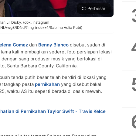
Perbesar
n Lil Dicky. (dok. Instagram
NLVwg8RDNd/?img_index=1/Sabrina Aulia Putri)
elena Gomez
dan
Benny Blanco
disebut sudah di
tama kali membagikan sederet foto persiapan lokasi
u dengan sang produser musik yang berlokasi di
o, Santa Barbara County, California.
ah tenda putih besar telah berdiri di lokasi yang
tertangkap pesta
pernikahan
yang disebut bakal
25, waktu AS itu seperti berada di oasis mewah.
tian di Pernikahan Taylor Swift - Travis Kelce