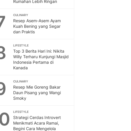
Sport
Rumahan Lebih Ringan
Berita Bola Terkini, Ja
7
Klasemen, Hasil Liga
CULINARY
Resep Asem-Asem Ayam
Kuah Bening yang Segar
dan Praktis
8
LIFESTYLE
Top 3 Berita Hari Ini: Nikita
Willy Terharu Kunjungi Masjid
Indonesia Pertama di
Kanada
9
CULINARY
Resep Mie Goreng Bakar
Daun Pisang yang Wangi
Smoky
10
LIFESTYLE
Strategi Cerdas Introvert
Menikmati Acara Ramai,
Begini Cara Mengelola