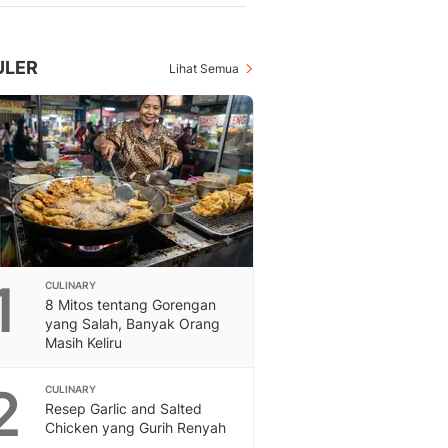
Berita Daerah Dan Peri
Terbaru
Global
ULER
Lihat Semua
Berita Internasional, Sa
Inspiratif, Unik, Dan M
Hot
Hot Liputan6.com Menya
Dan Terbaru
On Off
On Off Liputan6: Sinop
& Berita Bisnis Digital
Islami
Berita & Kajian Islami
1
CULINARY
Hikmah - Liputan6
8 Mitos tentang Gorengan
yang Salah, Banyak Orang
Citizen6
Masih Keliru
Berita Citizen6 - Medi
Liputan6.com
2
CULINARY
Opini
Resep Garlic and Salted
Opini Liputan6: Analis
Chicken yang Gurih Renyah
Pandang Dan Perspekti