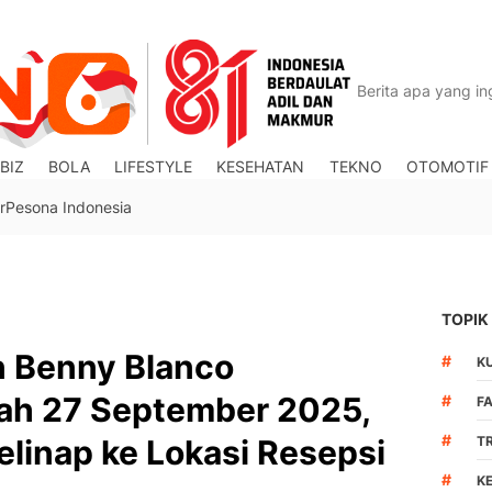
BIZ
BOLA
LIFESTYLE
KESEHATAN
TEKNO
OTOMOTIF
r
Pesona Indonesia
TOPIK
 Benny Blanco
#
K
ah 27 September 2025,
#
F
#
elinap ke Lokasi Resepsi
T
#
K