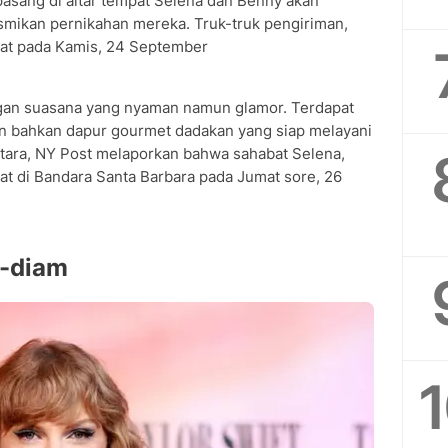
pasang di altar tempat Selena dan Benny akan
esmikan pernikahan mereka. Truk-truk pengiriman,
hat pada Kamis, 24 September
ngan suasana yang nyaman namun glamor. Terdapat
dan bahkan dapur gourmet dadakan yang siap melayani
tara, NY Post melaporkan bahwa sahabat Selena,
wat di Bandara Santa Barbara pada Jumat sore, 26
m-diam