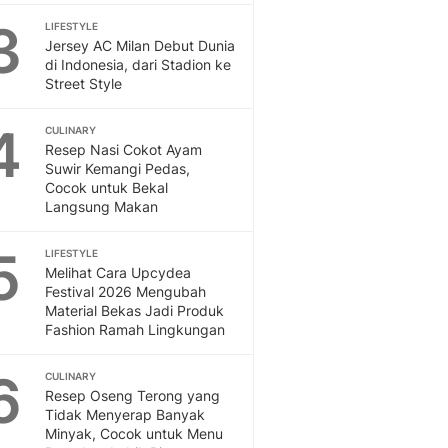
Feeds
3
LIFESTYLE
Feeds Liputan6: Kumpul
Jersey AC Milan Debut Dunia
Terbaru Harian
di Indonesia, dari Stadion ke
Street Style
Otosia
Otosia
4
Spotlight
CULINARY
Resep Nasi Cokot Ayam
Berita Terkini, Kabar Te
Suwir Kemangi Pedas,
Dan Dunia - Liputan6.
Cocok untuk Bekal
English
Langsung Makan
Exploring Knowledge, T
En.Liputan6.com
5
LIFESTYLE
Disabilitas
Melihat Cara Upcydea
Disabilitas Berita Terkini
Festival 2026 Mengubah
Material Bekas Jadi Produk
Harian, Berita Terbaru,
Fashion Ramah Lingkungan
Berita
Berita Hari Ini Politik,
6
CULINARY
Health
Resep Oseng Terong yang
Kabar Berita Terbaru D
Tidak Menyerap Banyak
Diet, Herbal Terbaik
Minyak, Cocok untuk Menu