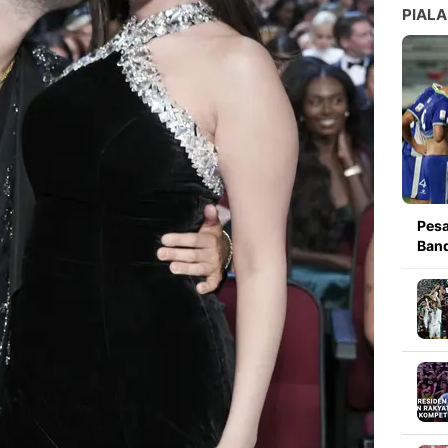
PIALA
Pesa
Band