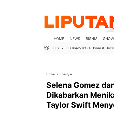
HOME
NEWS
BISNIS
SHOW
LIFESTYLE
Culinary
Travel
Home & Deco
Home
Lifestyle
Selena Gomez dan
Dikabarkan Menik
Taylor Swift Meny