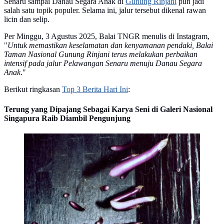
Senaru sampai Danau Segara Anak di
Gunung Rinjani
pun jadi
salah satu topik populer. Selama ini, jalur tersebut dikenal rawan
licin dan selip.
Per Minggu, 3 Agustus 2025, Balai TNGR menulis di Instagram,
"
Untuk memastikan keselamatan dan kenyamanan pendaki, Balai
Taman Nasional Gunung Rinjani terus melakukan perbaikan
intensif pada jalur Pelawangan Senaru menuju Danau Segara
Anak
."
Berikut ringkasan
Top 3 Berita Hari Ini
:
Terung yang Dipajang Sebagai Karya Seni di Galeri Nasional
Singapura Raib Diambil Pengunjung
Karya seni menggunakan terung karya seniman Suzann
Victor. (dok. Instagram
@suzannvictor/https://www.instagram.com/p/CnWgv-
vysT8/)