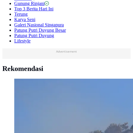
Gunung Rinjani
Top 3 Berita Hari Ini
Terung
Karya Seni
Galeri Nasional Singapura
Patung Putri Duyung Besar
Patung Putri Duyung
Lifestyle
Advertisement
Rekomendasi