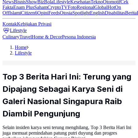
News
Bisnis
ShowBiz
Bola
Lifestyle
Kesehatan
Tekno
Otomotif
Cek
Fakta
Enam Plus
Saham
Crypto
TV
Foto
Regional
Global
Hot
On
Off
Islami
Citizen6
Opini
Feeds
Otosia
Spotlight
English
Disabilitas
Berita
Kontak
Kebijakan Privasi
Lifestyle
Culinary
Travel
Home & Decor
Pesona Indonesia
Home
Lifestyle
Top 3 Berita Hari Ini: Terung yang
Dipajang Sebagai Karya Seni di
Galeri Nasional Singapura Raib
Diambil Pengunjung
Selain insiden karya seni terung menghilang, Top 3 Berita Hari Ini
juga memuat pemindahan patung putri duyung dan progres