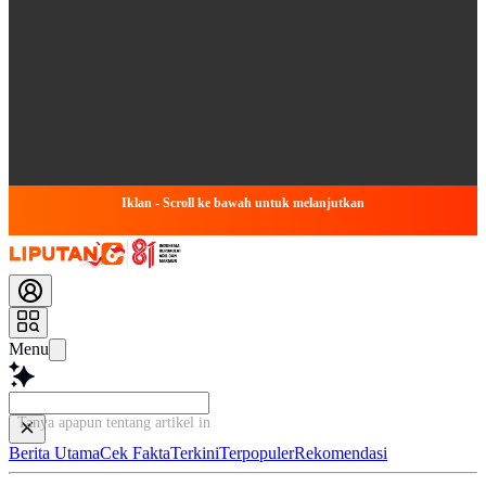
Iklan - Scroll ke bawah untuk melanjutkan
Menu
Tanya apapun tentang ar
Berita Utama
Cek Fakta
Terkini
Terpopuler
Rekomendasi