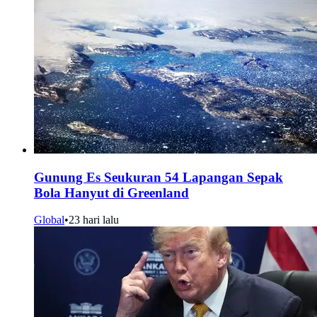
Gunung Es Seukuran 54 Lapangan Sepak
Bola Hanyut di Greenland
Global
•
23 hari lalu