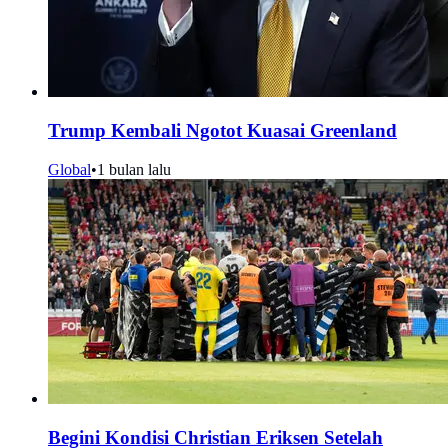
Trump Kembali Ngotot Kuasai Greenland
Global
•
1 bulan lalu
Begini Kondisi Christian Eriksen Setelah