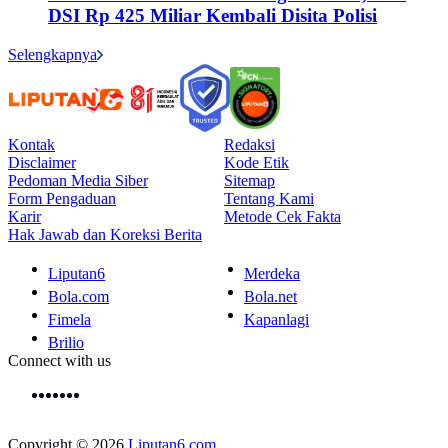
DSI Rp 425 Miliar Kembali Disita Polisi
Selengkapnya
Kontak
Redaksi
Disclaimer
Kode Etik
Pedoman Media Siber
Sitemap
Form Pengaduan
Tentang Kami
Karir
Metode Cek Fakta
Hak Jawab dan Koreksi Berita
Liputan6
Merdeka
Bola.com
Bola.net
Fimela
Kapanlagi
Brilio
Connect with us
Copyright © 2026
Liputan6.com