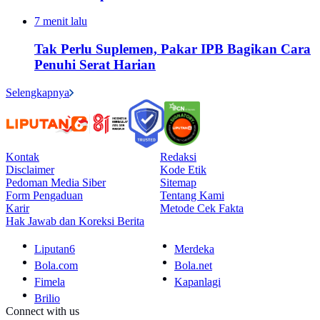
7 menit lalu
Tak Perlu Suplemen, Pakar IPB Bagikan Cara
Penuhi Serat Harian
Selengkapnya
Kontak
Redaksi
Disclaimer
Kode Etik
Pedoman Media Siber
Sitemap
Form Pengaduan
Tentang Kami
Karir
Metode Cek Fakta
Hak Jawab dan Koreksi Berita
Liputan6
Merdeka
Bola.com
Bola.net
Fimela
Kapanlagi
Brilio
Connect with us