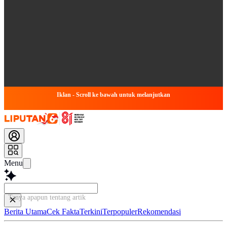
Iklan - Scroll ke bawah untuk melanjutkan
Menu
Tanya apapun tentang artikel ini...
Berita Utama
Cek Fakta
Terkini
Terpopuler
Rekomendasi