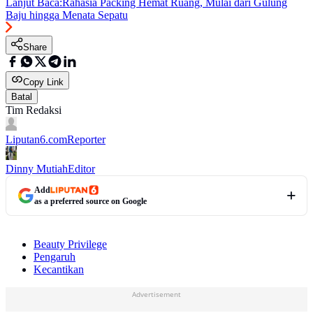
Lanjut Baca:
Rahasia Packing Hemat Ruang, Mulai dari Gulung
Baju hingga Menata Sepatu
Share
Copy Link
Batal
Tim Redaksi
Liputan6.com
Reporter
Dinny Mutiah
Editor
Add
as a preferred source on Google
Beauty Privilege
Pengaruh
Kecantikan
Advertisement