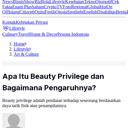
News
Bisnis
ShowBiz
Bola
Lifestyle
Kesehatan
Tekno
Otomotif
Cek
Fakta
Enam Plus
Saham
Crypto
TV
Foto
Regional
Global
Hot
On
Off
Islami
Citizen6
Opini
Feeds
Otosia
Spotlight
English
Disabilitas
Berita
Kontak
Kebijakan Privasi
Lifestyle
Culinary
Travel
Home & Decor
Pesona Indonesia
Home
Lifestyle
Art & Culture
Apa Itu Beauty Privilege dan
Bagaimana Pengaruhnya?
Beauty privilege adalah penilaian terhadap seseorang berdasarkan
daya tarik fisik atau penampilannya.