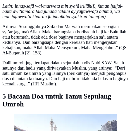
Latin: Innaṣ-ṣafā wal-marwata min sya‘ā'irillāh(i), faman ḥajjal-
baita awi‘tamara falā junāḥa ‘alaihi ay yaṭṭawwafa bihimā, wa
man taṭawwa‘a khairan fa innallāha syākirun ‘alīm(un).
Artinya: Sesungguhnya Safa dan Marwah merupakan sebagian
syi’ar (agama) Allah. Maka barangsiapa beribadah haji ke Baitullah
atau berumrah, tidak ada dosa baginya mengerjakan sa’i antara
keduanya. Dan barangsiapa dengan kerelaan hati mengerjakan
kebajikan, maka Allah Maha Mensyukuri, Maha Mengetahui.” (QS
Al-Baqarah [2]: 158).
Dalil umroh juga terdapat dalam sejumlah hadis Nabi SAW. Salah
satunya dari hadis yang diriwayatkan Muslim, yang artinya: “Dari
satu umrah ke umrah yang lainnya (berikutnya) menjadi penghapus
dosa di antara keduanya. Dan haji mabrur tidak ada balasan baginya
kecuali surga.” (HR Muslim).
5 Bacaan Doa untuk Tamu Sepulang
Umroh
Sebagai muslim, kita pasti punya impian untuk pergi ke
Tanah Suci. Setidaknya bisa umrah