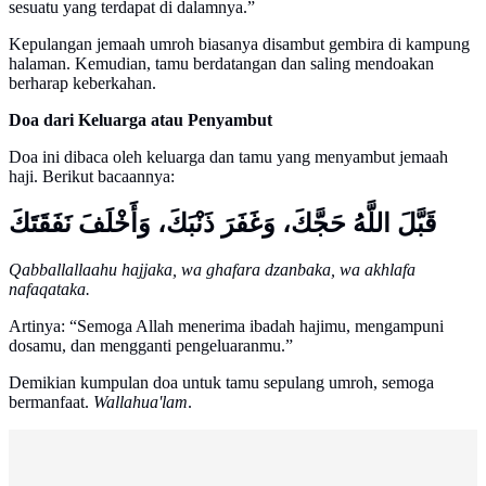
sesuatu yang terdapat di dalamnya.”
Kepulangan jemaah umroh biasanya disambut gembira di kampung
halaman. Kemudian, tamu berdatangan dan saling mendoakan
berharap keberkahan.
Doa dari Keluarga atau Penyambut
Doa ini dibaca oleh keluarga dan tamu yang menyambut jemaah
haji. Berikut bacaannya:
قَبَّلَ اللَّهُ حَجَّكَ، وَغَفَرَ ذَنْبَكَ، وَأَخْلَفَ نَفَقَتَكَ
Qabballallaahu hajjaka, wa ghafara dzanbaka, wa akhlafa
nafaqataka.
Artinya: “Semoga Allah menerima ibadah hajimu, mengampuni
dosamu, dan mengganti pengeluaranmu.”
Demikian kumpulan doa untuk tamu sepulang umroh, semoga
bermanfaat.
Wallahua'lam
.