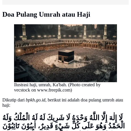
Doa Pulang Umrah atau Haji
Ilustrasi haji, umrah, Ka'bah. (Photo created by
vecstock on www.freepik.com)
Dikutip dari
bpkh.go.id
, berikut ini adalah doa pulang umroh atau
haji:
لَا إِلٰهَ إِلَّا اللَّهُ وَحْدَهُ لَا شَرِيكَ لَهُ لَهُ الْمُلْكُ وَلَهُ
الْحَمْدُ وَهُوَ عَلَى كُلِّ شَيْءٍ قَدِيرٌ، اٰيِبُوْنَ تَائِبُوْنَ