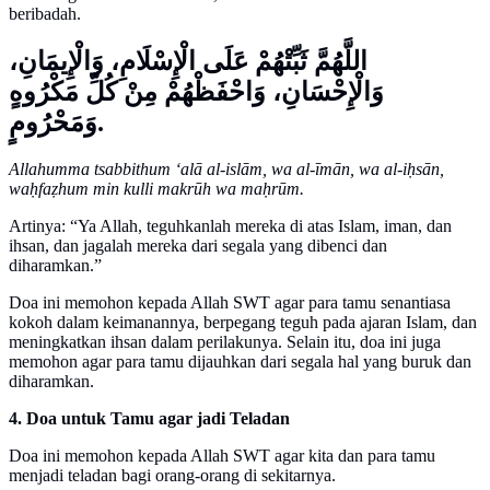
beribadah.
اللَّهُمَّ ثَبِّتْهُمْ عَلَى الْإِسْلَامِ، وَالْإِيمَانِ،
وَالْإِحْسَانِ، وَاحْفَظْهُمْ مِنْ كُلِّ مَكْرُوهٍ
وَمَحْرُومٍ.
Allahumma tsabbithum ‘alā al-islām, wa al-īmān, wa al-iḥsān,
waḥfaẓhum min kulli makrūh wa maḥrūm.
Artinya: “Ya Allah, teguhkanlah mereka di atas Islam, iman, dan
ihsan, dan jagalah mereka dari segala yang dibenci dan
diharamkan.”
Doa ini memohon kepada Allah SWT agar para tamu senantiasa
kokoh dalam keimanannya, berpegang teguh pada ajaran Islam, dan
meningkatkan ihsan dalam perilakunya. Selain itu, doa ini juga
memohon agar para tamu dijauhkan dari segala hal yang buruk dan
diharamkan.
4. Doa untuk Tamu agar jadi Teladan
Doa ini memohon kepada Allah SWT agar kita dan para tamu
menjadi teladan bagi orang-orang di sekitarnya.