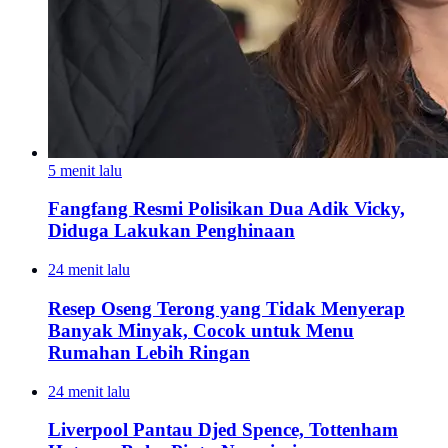
5 menit lalu
Fangfang Resmi Polisikan Dua Adik Vicky,
Diduga Lakukan Penghinaan
24 menit lalu
Resep Oseng Terong yang Tidak Menyerap
Banyak Minyak, Cocok untuk Menu
Rumahan Lebih Ringan
24 menit lalu
Liverpool Pantau Djed Spence, Tottenham