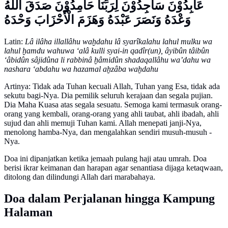
عَابِدُوْنَ سَاجِدُوْنَ لِرَبِّنَا حَامِدُوْنَ صَدَقَ اللهُ
وَعْدَهُ وَنَصَرَ عَبْدَهُ وَهَزَمَ الْأَحْزَابَ وَحْدَهُ
Latin:
Lâ ilâha illallâhu waḫdahu lâ syarîkalahu lahul mulku wa
lahul ḫamdu wahuwa ‘alâ kulli syai-in qadîr(un), âyibûn tâibûn
‘âbidûn sâjidûna li rabbinâ ḫâmidûn shadaqallâhu wa’dahu wa
nashara ‘abdahu wa hazamal aḫzâba waḫdahu
Artinya: Tidak ada Tuhan kecuali Allah, Tuhan yang Esa, tidak ada
sekutu bagi-Nya. Dia pemilik seluruh kerajaan dan segala pujian.
Dia Maha Kuasa atas segala sesuatu. Semoga kami termasuk orang-
orang yang kembali, orang-orang yang ahli taubat, ahli ibadah, ahli
sujud dan ahli memuji Tuhan kami. Allah menepati janji-Nya,
menolong hamba-Nya, dan mengalahkan sendiri musuh-musuh -
Nya.
Doa ini dipanjatkan ketika jemaah pulang haji atau umrah. Doa
berisi ikrar keimanan dan harapan agar senantiasa dijaga ketaqwaan,
ditolong dan dilindungi Allah dari marabahaya.
Doa dalam Perjalanan hingga Kampung
Halaman