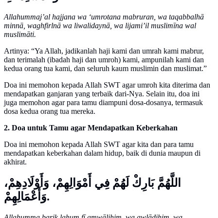
Allahummaj’al hajjana wa ‘umrotana mabruran, wa taqabbalhā
minnā, waghfirlnā wa liwalidaynā, wa lijami’il muslimīna wal
muslimāti.
Artinya: “Ya Allah, jadikanlah haji kami dan umrah kami mabrur,
dan terimalah (ibadah haji dan umroh) kami, ampunilah kami dan
kedua orang tua kami, dan seluruh kaum muslimin dan muslimat.”
Doa ini memohon kepada Allah SWT agar umroh kita diterima dan
mendapatkan ganjaran yang terbaik dari-Nya. Selain itu, doa ini
juga memohon agar para tamu diampuni dosa-dosanya, termasuk
dosa kedua orang tua mereka.
2. Doa untuk Tamu agar Mendapatkan Keberkahan
Doa ini memohon kepada Allah SWT agar kita dan para tamu
mendapatkan keberkahan dalam hidup, baik di dunia maupun di
akhirat.
اللَّهُمَّ بَارِكْ لَهُمْ فِي أَمْوَالِهِمْ، وَأَوْلَادِهِمْ،
وَأَعْمَالِهِمْ.
Allahumma barik lahum fī amwālihim, wa awlādihim, wa