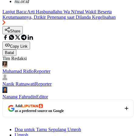
nu.or.id
Lanjut Baca:
Arti Hasbunallahu Wa Ni'mal Wakil Beserta
Keutamaannya, Dzikir Penenang saat Dilanda Kegelisahan
Share
Copy Link
Batal
Tim Redaksi
Muhamad Ridlo
Reporter
Nanik Ratnawati
Reporter
Nanang Fahrudin
Editor
Add
as a preferred source on Google
Doa untuk Tamu Sepulang Umroh
Umroh