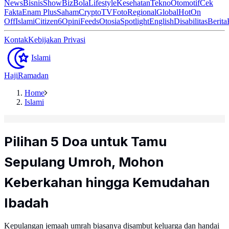
News
Bisnis
ShowBiz
Bola
Lifestyle
Kesehatan
Tekno
Otomotif
Cek
Fakta
Enam Plus
Saham
Crypto
TV
Foto
Regional
Global
Hot
On
Off
Islami
Citizen6
Opini
Feeds
Otosia
Spotlight
English
Disabilitas
Berita
Kontak
Kebijakan Privasi
Islami
Haji
Ramadan
Home
Islami
Pilihan 5 Doa untuk Tamu
Sepulang Umroh, Mohon
Keberkahan hingga Kemudahan
Ibadah
Kepulangan jemaah umrah biasanya disambut keluarga dan handai