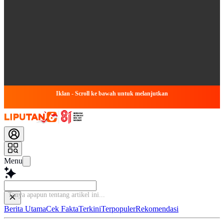
Iklan - Scroll ke bawah untuk melanjutkan
Menu
Tanya apapun t
Berita Utama
Cek Fakta
Terkini
Terpopuler
Rekomendasi