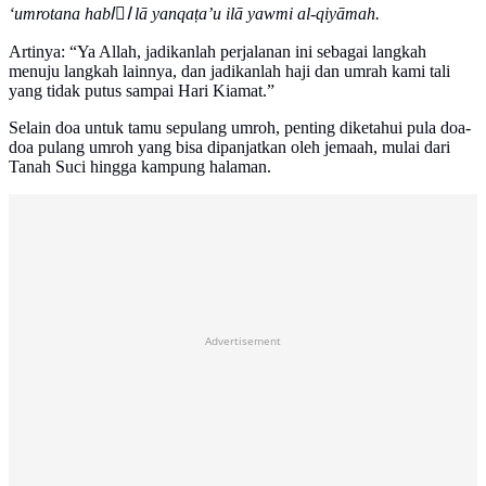
‘umrotana hablًا lā yanqaṭa’u ilā yawmi al-qiyāmah.
Artinya: “Ya Allah, jadikanlah perjalanan ini sebagai langkah
menuju langkah lainnya, dan jadikanlah haji dan umrah kami tali
yang tidak putus sampai Hari Kiamat.”
Selain doa untuk tamu sepulang umroh, penting diketahui pula doa-
doa pulang umroh yang bisa dipanjatkan oleh jemaah, mulai dari
Tanah Suci hingga kampung halaman.
Advertisement