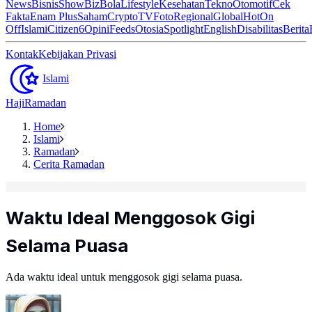
News
Bisnis
ShowBiz
Bola
Lifestyle
Kesehatan
Tekno
Otomotif
Cek
Fakta
Enam Plus
Saham
Crypto
TV
Foto
Regional
Global
Hot
On
Off
Islami
Citizen6
Opini
Feeds
Otosia
Spotlight
English
Disabilitas
Berita
Kontak
Kebijakan Privasi
Islami
Haji
Ramadan
Home
Islami
Ramadan
Cerita Ramadan
Waktu Ideal Menggosok Gigi
Selama Puasa
Ada waktu ideal untuk menggosok gigi selama puasa.