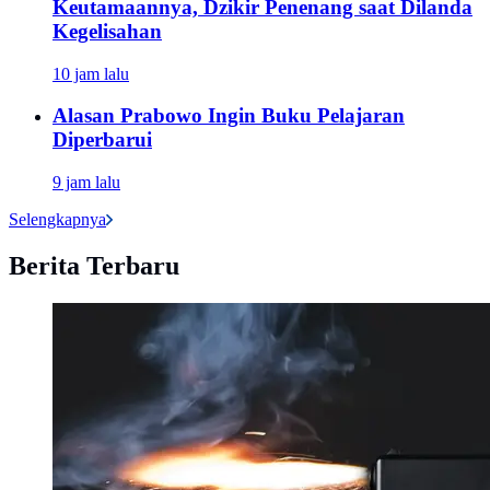
Keutamaannya, Dzikir Penenang saat Dilanda
Kegelisahan
10 jam lalu
Alasan Prabowo Ingin Buku Pelajaran
Diperbarui
9 jam lalu
Selengkapnya
Berita Terbaru