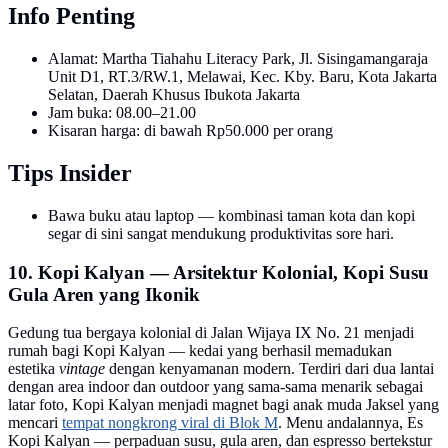
Info Penting
Alamat: Martha Tiahahu Literacy Park, Jl. Sisingamangaraja
Unit D1, RT.3/RW.1, Melawai, Kec. Kby. Baru, Kota Jakarta
Selatan, Daerah Khusus Ibukota Jakarta
Jam buka: 08.00–21.00
Kisaran harga: di bawah Rp50.000 per orang
Tips Insider
Bawa buku atau laptop — kombinasi taman kota dan kopi
segar di sini sangat mendukung produktivitas sore hari.
10. Kopi Kalyan — Arsitektur Kolonial, Kopi Susu
Gula Aren yang Ikonik
Gedung tua bergaya kolonial di Jalan Wijaya IX No. 21 menjadi
rumah bagi Kopi Kalyan — kedai yang berhasil memadukan
estetika
vintage
dengan kenyamanan modern. Terdiri dari dua lantai
dengan area indoor dan outdoor yang sama-sama menarik sebagai
latar foto, Kopi Kalyan menjadi magnet bagi anak muda Jaksel yang
mencari
tempat nongkrong viral di Blok M
. Menu andalannya, Es
Kopi Kalyan — perpaduan susu, gula aren, dan espresso bertekstur