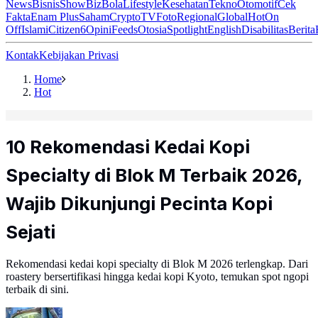
News
Bisnis
ShowBiz
Bola
Lifestyle
Kesehatan
Tekno
Otomotif
Cek
Fakta
Enam Plus
Saham
Crypto
TV
Foto
Regional
Global
Hot
On
Off
Islami
Citizen6
Opini
Feeds
Otosia
Spotlight
English
Disabilitas
Berita
Kontak
Kebijakan Privasi
Home
Hot
10 Rekomendasi Kedai Kopi
Specialty di Blok M Terbaik 2026,
Wajib Dikunjungi Pecinta Kopi
Sejati
Rekomendasi kedai kopi specialty di Blok M 2026 terlengkap. Dari
roastery bersertifikasi hingga kedai kopi Kyoto, temukan spot ngopi
terbaik di sini.