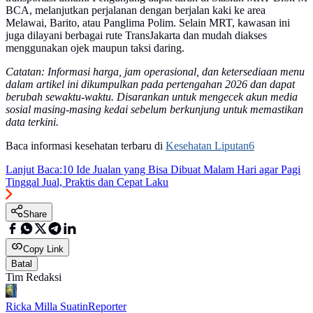
BCA, melanjutkan perjalanan dengan berjalan kaki ke area
Melawai, Barito, atau Panglima Polim. Selain MRT, kawasan ini
juga dilayani berbagai rute TransJakarta dan mudah diakses
menggunakan ojek maupun taksi daring.
Catatan: Informasi harga, jam operasional, dan ketersediaan menu
dalam artikel ini dikumpulkan pada pertengahan 2026 dan dapat
berubah sewaktu-waktu. Disarankan untuk mengecek akun media
sosial masing-masing kedai sebelum berkunjung untuk memastikan
data terkini.
Baca informasi kesehatan terbaru di
Kesehatan Liputan6
Lanjut Baca:
10 Ide Jualan yang Bisa Dibuat Malam Hari agar Pagi
Tinggal Jual, Praktis dan Cepat Laku
Share
Copy Link
Batal
Tim Redaksi
Ricka Milla Suatin
Reporter