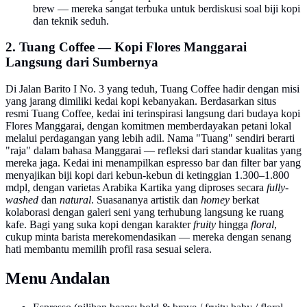
brew — mereka sangat terbuka untuk berdiskusi soal biji kopi
dan teknik seduh.
2. Tuang Coffee — Kopi Flores Manggarai
Langsung dari Sumbernya
Di Jalan Barito I No. 3 yang teduh, Tuang Coffee hadir dengan misi
yang jarang dimiliki kedai kopi kebanyakan. Berdasarkan situs
resmi Tuang Coffee, kedai ini terinspirasi langsung dari budaya kopi
Flores Manggarai, dengan komitmen memberdayakan petani lokal
melalui perdagangan yang lebih adil. Nama "Tuang" sendiri berarti
"raja" dalam bahasa Manggarai — refleksi dari standar kualitas yang
mereka jaga. Kedai ini menampilkan espresso bar dan filter bar yang
menyajikan biji kopi dari kebun-kebun di ketinggian 1.300–1.800
mdpl, dengan varietas Arabika Kartika yang diproses secara
fully-
washed
dan
natural
. Suasananya artistik dan
homey
berkat
kolaborasi dengan galeri seni yang terhubung langsung ke ruang
kafe. Bagi yang suka kopi dengan karakter
fruity
hingga
floral
,
cukup minta barista merekomendasikan — mereka dengan senang
hati membantu memilih profil rasa sesuai selera.
Menu Andalan