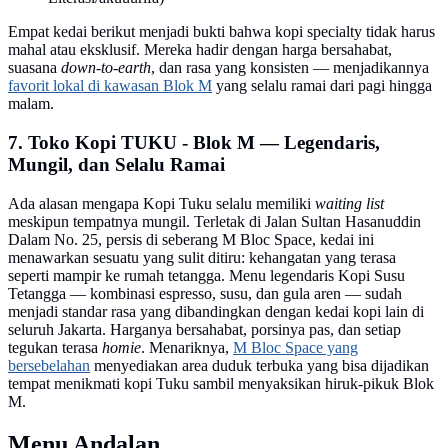
Empat kedai berikut menjadi bukti bahwa kopi specialty tidak harus
mahal atau eksklusif. Mereka hadir dengan harga bersahabat,
suasana
down-to-earth
, dan rasa yang konsisten — menjadikannya
favorit lokal di kawasan Blok M
yang selalu ramai dari pagi hingga
malam.
7. Toko Kopi TUKU - Blok M — Legendaris,
Mungil, dan Selalu Ramai
Ada alasan mengapa Kopi Tuku selalu memiliki
waiting list
meskipun tempatnya mungil. Terletak di Jalan Sultan Hasanuddin
Dalam No. 25, persis di seberang M Bloc Space, kedai ini
menawarkan sesuatu yang sulit ditiru: kehangatan yang terasa
seperti mampir ke rumah tetangga. Menu legendaris Kopi Susu
Tetangga — kombinasi espresso, susu, dan gula aren — sudah
menjadi standar rasa yang dibandingkan dengan kedai kopi lain di
seluruh Jakarta. Harganya bersahabat, porsinya pas, dan setiap
tegukan terasa
homie
. Menariknya,
M Bloc Space yang
bersebelahan
menyediakan area duduk terbuka yang bisa dijadikan
tempat menikmati kopi Tuku sambil menyaksikan hiruk-pikuk Blok
M.
Menu Andalan