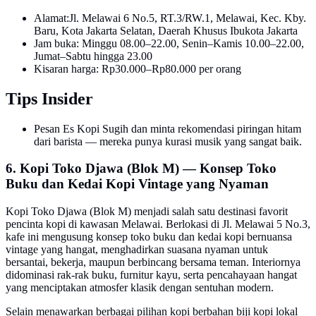
Alamat:Jl. Melawai 6 No.5, RT.3/RW.1, Melawai, Kec. Kby.
Baru, Kota Jakarta Selatan, Daerah Khusus Ibukota Jakarta
Jam buka: Minggu 08.00–22.00, Senin–Kamis 10.00–22.00,
Jumat–Sabtu hingga 23.00
Kisaran harga: Rp30.000–Rp80.000 per orang
Tips Insider
Pesan Es Kopi Sugih dan minta rekomendasi piringan hitam
dari barista — mereka punya kurasi musik yang sangat baik.
6. Kopi Toko Djawa (Blok M) — Konsep Toko
Buku dan Kedai Kopi Vintage yang Nyaman
Kopi Toko Djawa (Blok M) menjadi salah satu destinasi favorit
pencinta kopi di kawasan Melawai. Berlokasi di Jl. Melawai 5 No.3,
kafe ini mengusung konsep toko buku dan kedai kopi bernuansa
vintage yang hangat, menghadirkan suasana nyaman untuk
bersantai, bekerja, maupun berbincang bersama teman. Interiornya
didominasi rak-rak buku, furnitur kayu, serta pencahayaan hangat
yang menciptakan atmosfer klasik dengan sentuhan modern.
Selain menawarkan berbagai pilihan kopi berbahan biji kopi lokal