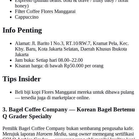
Espresso (pilihan beans: bold & brave / fruity baby / floral
honey)
Filter Coffee Flores Manggarai
Cappuccino
Info Penting
Alamat: Jl. Barito I No.3, RT.10/RW.7, Kramat Pela, Kec.
Kby. Baru, Kota Jakarta Selatan, Daerah Khusus Ibukota
Jakarta
Jam buka: Setiap hari 08.00–22.00
Kisaran harga: di bawah Rp50.000 per orang
Tips Insider
Beli biji kopi Flores Manggarai mereka untuk dibawa pulang
— tersedia juga di marketplace online.
3. Bagel Coffee Company — Korean Bagel Bertemu
Q Grader Specialty
Pemilik Bagel Coffee Company bukan sembarang pengusaha kafe.
Merujuk laporan
Haroem Media
, sang
owner
memegang sertifikasi