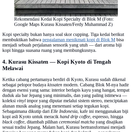
Rekomendasi Kedai Kopi Specialty di Blok M (Foto:
Google Maps Kurasu Kissaten/Ferdy Muhammad Z)
Kopi specialty bukan hanya soal skor cupping. Tiga kedai berikut
membuktikan bahwa
pengalaman menikmati kopi di Blok M
bisa
menjadi sebuah perjalanan sensorik yang utuh — dari aroma biji
kopi hingga suasana ruang yang membungkusnya.
4. Kurasu Kissaten — Kopi Kyoto di Tengah
Melawai
Ketika cabang pertamanya berdiri di Kyoto, Kurasu sudah dikenal
sebagai pelopor budaya
kissaten
modern. Cabang Blok M-nya hadir
dengan esensi yang sama: interior berlapis kayu yang hangat, tempat
duduk ala bar Jepang yang minimalis, dan yang paling istimewa —
koleksi
vinyl
impor yang diputar melalui sistem stereo, menciptakan
alunan musik analog yang menemani setiap tegukan kopi.
Sebagaimana dikutip dari
Elle Indonesia
, kafe ini menggunakan biji
kopi asli Kyoto untuk meracik
hand drip coffee
, espresso, hingga
black coffee
, ditambah pilihan
ceremonial matcha
yang disajikan
sesuai tradisi Jepang. Malam hari, Kurasu bertransformasi menjadi