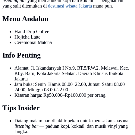
listening bar
yang memadukan kopi dan koktail — pengalaman
yang sulit ditemukan di
destinasi wisata Jakarta
mana pun.
Menu Andalan
Hand Drip Coffee
Hojicha Latte
Ceremonial Matcha
Info Penting
Alamat: Jl. Iskandarsyah I No.9, RT.5/RW.2, Melawai, Kec.
Kby. Baru, Kota Jakarta Selatan, Daerah Khusus Ibukota
Jakarta
Jam buka: Senin–Kamis 08.00–22.00, Jumat–Sabtu 08.00–
24.00, Minggu 08.00–22.00
Kisaran harga: Rp50.000–Rp100.000 per orang
Tips Insider
Datang malam hari di akhir pekan untuk merasakan suasana
listening bar
— paduan kopi, koktail, dan musik vinyl yang
langka.