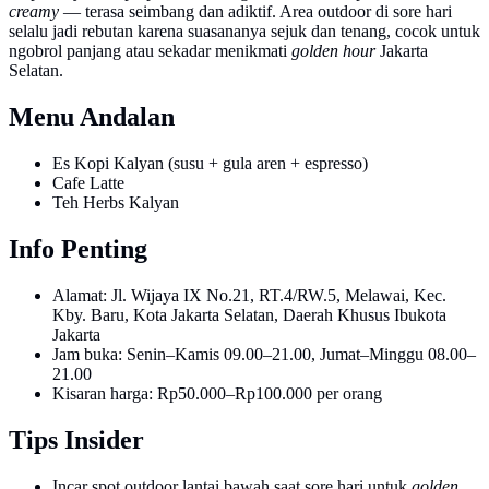
creamy
— terasa seimbang dan adiktif. Area outdoor di sore hari
selalu jadi rebutan karena suasananya sejuk dan tenang, cocok untuk
ngobrol panjang atau sekadar menikmati
golden hour
Jakarta
Selatan.
Menu Andalan
Es Kopi Kalyan (susu + gula aren + espresso)
Cafe Latte
Teh Herbs Kalyan
Info Penting
Alamat: Jl. Wijaya IX No.21, RT.4/RW.5, Melawai, Kec.
Kby. Baru, Kota Jakarta Selatan, Daerah Khusus Ibukota
Jakarta
Jam buka: Senin–Kamis 09.00–21.00, Jumat–Minggu 08.00–
21.00
Kisaran harga: Rp50.000–Rp100.000 per orang
Tips Insider
Incar spot outdoor lantai bawah saat sore hari untuk
golden