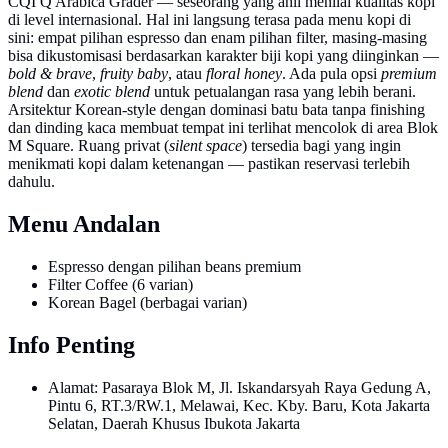
CQI Q Arabica Grader — seseorang yang ahli menilai kualitas kopi
di level internasional. Hal ini langsung terasa pada menu kopi di
sini: empat pilihan espresso dan enam pilihan filter, masing-masing
bisa dikustomisasi berdasarkan karakter biji kopi yang diinginkan —
bold & brave
,
fruity baby
, atau
floral honey
. Ada pula opsi
premium
blend
dan
exotic blend
untuk petualangan rasa yang lebih berani.
Arsitektur Korean-style dengan dominasi batu bata tanpa finishing
dan dinding kaca membuat tempat ini terlihat mencolok di area Blok
M Square. Ruang privat (
silent space
) tersedia bagi yang ingin
menikmati kopi dalam ketenangan — pastikan reservasi terlebih
dahulu.
Menu Andalan
Espresso dengan pilihan beans premium
Filter Coffee (6 varian)
Korean Bagel (berbagai varian)
Info Penting
Alamat: Pasaraya Blok M, Jl. Iskandarsyah Raya Gedung A,
Pintu 6, RT.3/RW.1, Melawai, Kec. Kby. Baru, Kota Jakarta
Selatan, Daerah Khusus Ibukota Jakarta