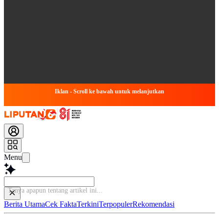
Iklan - Scroll ke bawah untuk melanjutkan
Menu
Tanya
Berita Utama
Cek Fakta
Terkini
Terpopuler
Rekomendasi