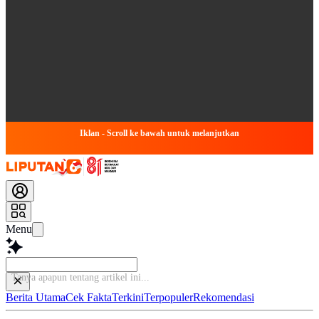
Iklan - Scroll ke bawah untuk melanjutkan
Menu
Tanya
Berita Utama
Cek Fakta
Terkini
Terpopuler
Rekomendasi