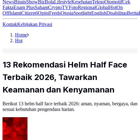
News
Bisnis
ShowBiz
Bola
Lifestyle
Kesehatan
Tekno
Otomotif
Cek
Fakta
Enam Plus
Saham
Crypto
TV
Foto
Regional
Global
Hot
On
Off
Islami
Citizen6
Opini
Feeds
Otosia
Spotlight
English
Disabilitas
Berita
Kontak
Kebijakan Privasi
Home
Hot
13 Rekomendasi Helm Half Face
Terbaik 2026, Tawarkan
Keamanan dan Kenyamanan
Berikut 13 helm half face terbaik 2026: aman, nyaman, bergaya, dan
sesuai kebutuhan pengendara harian.