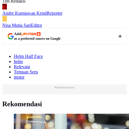
Tim Redaksi
Andre Kurniawan Kristi
Reporter
Nisa Mutia Sari
Editor
Add
as a preferred source on Google
Helm Half Face
helm
Relevant
Temuan Seru
motor
Advertisement
Rekomendasi