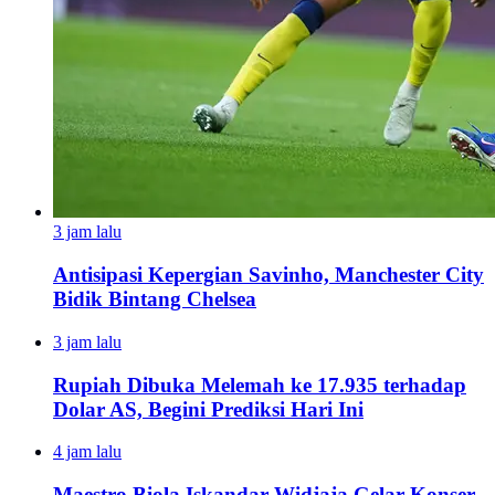
3 jam lalu
Antisipasi Kepergian Savinho, Manchester City
Bidik Bintang Chelsea
3 jam lalu
Rupiah Dibuka Melemah ke 17.935 terhadap
Dolar AS, Begini Prediksi Hari Ini
4 jam lalu
Maestro Biola Iskandar Widjaja Gelar Konser