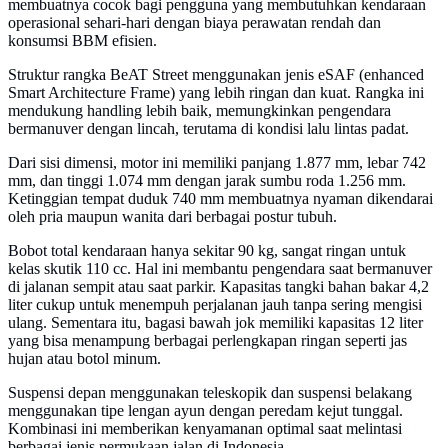
membuatnya cocok bagi pengguna yang membutuhkan kendaraan
operasional sehari-hari dengan biaya perawatan rendah dan
konsumsi BBM efisien.
Struktur rangka BeAT Street menggunakan jenis eSAF (enhanced
Smart Architecture Frame) yang lebih ringan dan kuat. Rangka ini
mendukung handling lebih baik, memungkinkan pengendara
bermanuver dengan lincah, terutama di kondisi lalu lintas padat.
Dari sisi dimensi, motor ini memiliki panjang 1.877 mm, lebar 742
mm, dan tinggi 1.074 mm dengan jarak sumbu roda 1.256 mm.
Ketinggian tempat duduk 740 mm membuatnya nyaman dikendarai
oleh pria maupun wanita dari berbagai postur tubuh.
Bobot total kendaraan hanya sekitar 90 kg, sangat ringan untuk
kelas skutik 110 cc. Hal ini membantu pengendara saat bermanuver
di jalanan sempit atau saat parkir. Kapasitas tangki bahan bakar 4,2
liter cukup untuk menempuh perjalanan jauh tanpa sering mengisi
ulang. Sementara itu, bagasi bawah jok memiliki kapasitas 12 liter
yang bisa menampung berbagai perlengkapan ringan seperti jas
hujan atau botol minum.
Suspensi depan menggunakan teleskopik dan suspensi belakang
menggunakan tipe lengan ayun dengan peredam kejut tunggal.
Kombinasi ini memberikan kenyamanan optimal saat melintasi
berbagai jenis permukaan jalan di Indonesia.