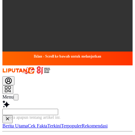
Iklan - Scroll ke bawah untuk melanjutkan
Menu
Tanya apapun tentang artikel ini..
Berita Utama
Cek Fakta
Terkini
Terpopuler
Rekomendasi