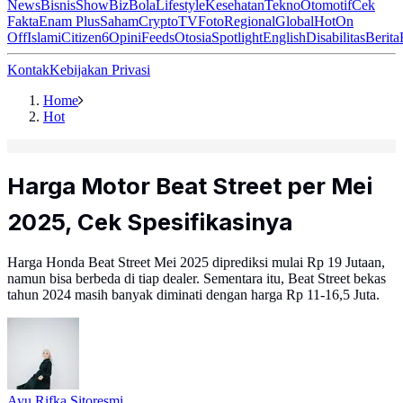
News
Bisnis
ShowBiz
Bola
Lifestyle
Kesehatan
Tekno
Otomotif
Cek
Fakta
Enam Plus
Saham
Crypto
TV
Foto
Regional
Global
Hot
On
Off
Islami
Citizen6
Opini
Feeds
Otosia
Spotlight
English
Disabilitas
Berita
Kontak
Kebijakan Privasi
Home
Hot
Harga Motor Beat Street per Mei
2025, Cek Spesifikasinya
Harga Honda Beat Street Mei 2025 diprediksi mulai Rp 19 Jutaan,
namun bisa berbeda di tiap dealer. Sementara itu, Beat Street bekas
tahun 2024 masih banyak diminati dengan harga Rp 11-16,5 Juta.
Ayu Rifka Sitoresmi