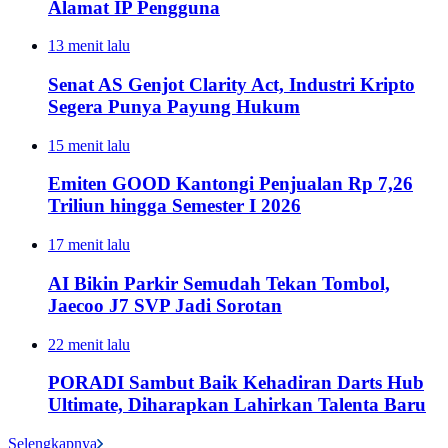
Alamat IP Pengguna
13 menit lalu
Senat AS Genjot Clarity Act, Industri Kripto
Segera Punya Payung Hukum
15 menit lalu
Emiten GOOD Kantongi Penjualan Rp 7,26
Triliun hingga Semester I 2026
17 menit lalu
AI Bikin Parkir Semudah Tekan Tombol,
Jaecoo J7 SVP Jadi Sorotan
22 menit lalu
PORADI Sambut Baik Kehadiran Darts Hub
Ultimate, Diharapkan Lahirkan Talenta Baru
Selengkapnya