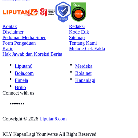
Kontak
Redaksi
Disclaimer
Kode Etik
Pedoman Media Siber
Sitemap
Form Pengaduan
Tentang Kami
Karir
Metode Cek Fakta
Hak Jawab dan Koreksi Berita
Liputan6
Merdeka
Bola.com
Bola.net
Fimela
Kapanlagi
Brilio
Connect with us
Copyright © 2026
Liputan6.com
KLY KapanLagi Youniverse All Right Reserved.