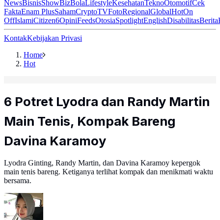
News
Bisnis
ShowBiz
Bola
Lifestyle
Kesehatan
Tekno
Otomotif
Cek
Fakta
Enam Plus
Saham
Crypto
TV
Foto
Regional
Global
Hot
On
Off
Islami
Citizen6
Opini
Feeds
Otosia
Spotlight
English
Disabilitas
Berita
Kontak
Kebijakan Privasi
Home
Hot
6 Potret Lyodra dan Randy Martin
Main Tenis, Kompak Bareng
Davina Karamoy
Lyodra Ginting, Randy Martin, dan Davina Karamoy kepergok
main tenis bareng. Ketiganya terlihat kompak dan menikmati waktu
bersama.