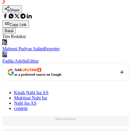
Share
Copy Link
Batal
Tim Redaksi
Mabruri Pudyas Salim
Reporter
Fadila Adelin
Editor
Add
as a preferred source on Google
Kisah Nabi Isa AS
Mukjizat Nabi Isa
Nabi Isa AS
content
Advertisement