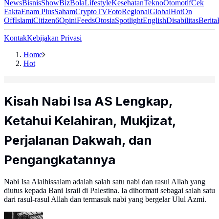
News
Bisnis
ShowBiz
Bola
Lifestyle
Kesehatan
Tekno
Otomotif
Cek
Fakta
Enam Plus
Saham
Crypto
TV
Foto
Regional
Global
Hot
On
Off
Islami
Citizen6
Opini
Feeds
Otosia
Spotlight
English
Disabilitas
Berita
Kontak
Kebijakan Privasi
Home
Hot
Kisah Nabi Isa AS Lengkap,
Ketahui Kelahiran, Mukjizat,
Perjalanan Dakwah, dan
Pengangkatannya
Nabi Isa Alaihissalam adalah salah satu nabi dan rasul Allah yang
diutus kepada Bani Israil di Palestina. Ia dihormati sebagai salah satu
dari rasul-rasul Allah dan termasuk nabi yang bergelar Ulul Azmi.