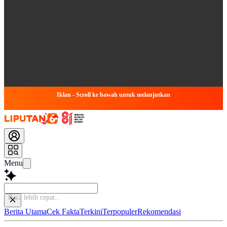
Iklan - Scroll ke bawah untuk melanjutkan
Menu
Baca leb
Berita Utama
Cek Fakta
Terkini
Terpopuler
Rekomendasi