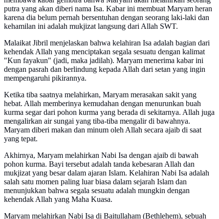
putra yang akan diberi nama Isa. Kabar ini membuat Maryam heran
karena dia belum pernah bersentuhan dengan seorang laki-laki dan
kehamilan ini adalah mukjizat langsung dari Allah SWT.
Malaikat Jibril menjelaskan bahwa kelahiran Isa adalah bagian dari
kehendak Allah yang menciptakan segala sesuatu dengan kalimat
"Kun fayakun" (jadi, maka jadilah). Maryam menerima kabar ini
dengan pasrah dan berlindung kepada Allah dari setan yang ingin
mempengaruhi pikirannya.
Ketika tiba saatnya melahirkan, Maryam merasakan sakit yang
hebat. Allah memberinya kemudahan dengan menurunkan buah
kurma segar dari pohon kurma yang berada di sekitarnya. Allah juga
mengalirkan air sungai yang tiba-tiba mengalir di bawahnya.
Maryam diberi makan dan minum oleh Allah secara ajaib di saat
yang tepat.
Akhirnya, Maryam melahirkan Nabi Isa dengan ajaib di bawah
pohon kurma. Bayi tersebut adalah tanda kebesaran Allah dan
mukjizat yang besar dalam ajaran Islam. Kelahiran Nabi Isa adalah
salah satu momen paling luar biasa dalam sejarah Islam dan
menunjukkan bahwa segala sesuatu adalah mungkin dengan
kehendak Allah yang Maha Kuasa.
Maryam melahirkan Nabi Isa di Baitullaham (Bethlehem), sebuah