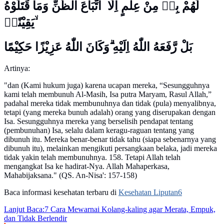
لَهُمْ بِهٖ مِنْ عِلْمٍ اِلَّا اتِّبَاعَ الظَّنِّ وَمَا قَتَلُوْهُ
يَقِيْنًاۢ ۙ
بَلْ رَّفَعَهُ اللّٰهُ اِلَيْهِ ۗوَكَانَ اللّٰهُ عَزِيْزًا حَكِيْمًا
Artinya:
"dan (Kami hukum juga) karena ucapan mereka, “Sesungguhnya
kami telah membunuh Al-Masih, Isa putra Maryam, Rasul Allah,”
padahal mereka tidak membunuhnya dan tidak (pula) menyalibnya,
tetapi (yang mereka bunuh adalah) orang yang diserupakan dengan
Isa. Sesungguhnya mereka yang berselisih pendapat tentang
(pembunuhan) Isa, selalu dalam keragu-raguan tentang yang
dibunuh itu. Mereka benar-benar tidak tahu (siapa sebenarnya yang
dibunuh itu), melainkan mengikuti persangkaan belaka, jadi mereka
tidak yakin telah membunuhnya. 158. Tetapi Allah telah
mengangkat Isa ke hadirat-Nya. Allah Mahaperkasa,
Mahabijaksana." (QS. An-Nisa': 157-158)
Baca informasi kesehatan terbaru di
Kesehatan Liputan6
Lanjut Baca:
7 Cara Mewarnai Kolang-kaling agar Merata, Empuk,
dan Tidak Berlendir