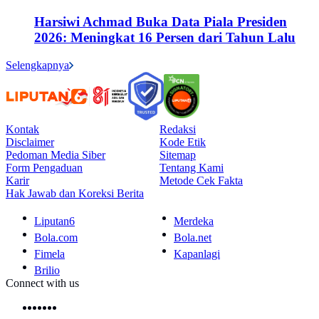
Harsiwi Achmad Buka Data Piala Presiden
2026: Meningkat 16 Persen dari Tahun Lalu
Selengkapnya
Kontak
Redaksi
Disclaimer
Kode Etik
Pedoman Media Siber
Sitemap
Form Pengaduan
Tentang Kami
Karir
Metode Cek Fakta
Hak Jawab dan Koreksi Berita
Liputan6
Merdeka
Bola.com
Bola.net
Fimela
Kapanlagi
Brilio
Connect with us