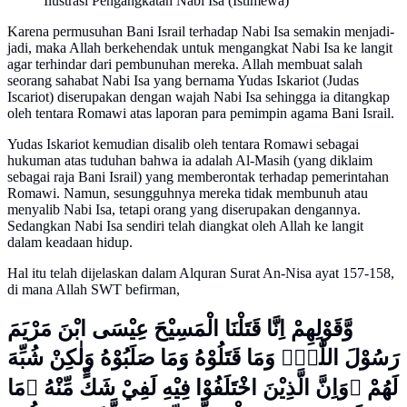
Ilustrasi Pengangkatan Nabi Isa (Istimewa)
Karena permusuhan Bani Israil terhadap Nabi Isa semakin menjadi-
jadi, maka Allah berkehendak untuk mengangkat Nabi Isa ke langit
agar terhindar dari pembunuhan mereka. Allah membuat salah
seorang sahabat Nabi Isa yang bernama Yudas Iskariot (Judas
Iscariot) diserupakan dengan wajah Nabi Isa sehingga ia ditangkap
oleh tentara Romawi atas laporan para pemimpin agama Bani Israil.
Yudas Iskariot kemudian disalib oleh tentara Romawi sebagai
hukuman atas tuduhan bahwa ia adalah Al-Masih (yang diklaim
sebagai raja Bani Israil) yang memberontak terhadap pemerintahan
Romawi. Namun, sesungguhnya mereka tidak membunuh atau
menyalib Nabi Isa, tetapi orang yang diserupakan dengannya.
Sedangkan Nabi Isa sendiri telah diangkat oleh Allah ke langit
dalam keadaan hidup.
Hal itu telah dijelaskan dalam Alquran Surat An-Nisa ayat 157-158,
di mana Allah SWT befirman,
وَّقَوْلِهِمْ اِنَّا قَتَلْنَا الْمَسِيْحَ عِيْسَى ابْنَ مَرْيَمَ
رَسُوْلَ اللّٰهِۚ وَمَا قَتَلُوْهُ وَمَا صَلَبُوْهُ وَلٰكِنْ شُبِّهَ
لَهُمْ ۗوَاِنَّ الَّذِيْنَ اخْتَلَفُوْا فِيْهِ لَفِيْ شَكٍّ مِّنْهُ ۗمَا