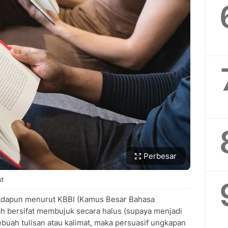
Perbesar
st
 Adapun menurut KBBI (Kamus Besar Bahasa
ah bersifat membujuk secara halus (supaya menjadi
ebuah tulisan atau kalimat, maka persuasif ungkapan