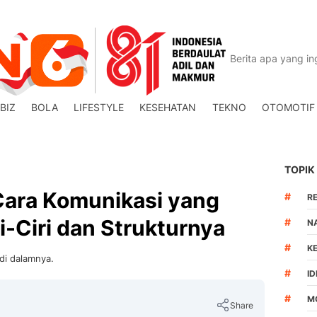
BIZ
BOLA
LIFESTYLE
KESEHATAN
TEKNO
OTOMOTIF
TOPIK
Cara Komunikasi yang
#
R
ri-Ciri dan Strukturnya
#
N
#
K
 di dalamnya.
#
I
#
M
Share