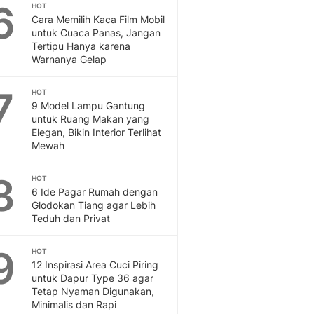
Sport
6
HOT
Berita Bola Terkini, Ja
Cara Memilih Kaca Film Mobil
untuk Cuaca Panas, Jangan
Klasemen, Hasil Liga
Tertipu Hanya karena
Warnanya Gelap
7
HOT
9 Model Lampu Gantung
untuk Ruang Makan yang
Elegan, Bikin Interior Terlihat
Mewah
8
HOT
6 Ide Pagar Rumah dengan
Glodokan Tiang agar Lebih
Teduh dan Privat
9
HOT
12 Inspirasi Area Cuci Piring
untuk Dapur Type 36 agar
Tetap Nyaman Digunakan,
Minimalis dan Rapi