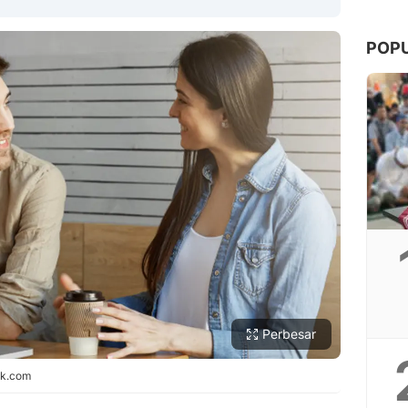
POP
Copy Link
Perbesar
pik.com