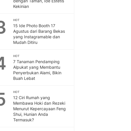
dengan Taman, Ide Estetis
Feeds
Kekinian
Feeds Liputan6: Kumpul
Terbaru Harian
3
HOT
Otosia
15 Ide Photo Booth 17
Agustus dari Barang Bekas
Otosia
yang Instagramable dan
Spotlight
Mudah Ditiru
Berita Terkini, Kabar Te
Dan Dunia - Liputan6.
4
HOT
English
7 Tanaman Pendamping
Exploring Knowledge, T
Alpukat yang Membantu
En.Liputan6.com
Penyerbukan Alami, Bikin
Buah Lebat
Disabilitas
Disabilitas Berita Terkini
5
Harian, Berita Terbaru,
HOT
12 Ciri Rumah yang
Berita
Membawa Hoki dan Rezeki
Berita Hari Ini Politik,
Menurut Kepercayaan Feng
Health
Shui, Hunian Anda
Kabar Berita Terbaru D
Termasuk?
Diet, Herbal Terbaik