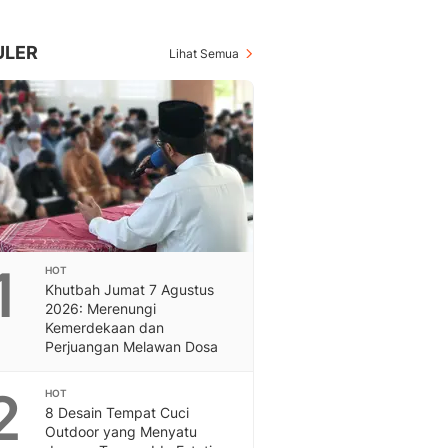
Berita Daerah Dan Peri
Terbaru
Global
ULER
Lihat Semua
Berita Internasional, Sa
Inspiratif, Unik, Dan M
Hot
Hot Liputan6.com Menya
Dan Terbaru
On Off
On Off Liputan6: Sinop
& Berita Bisnis Digital
Islami
1
HOT
Berita & Kajian Islami
Khutbah Jumat 7 Agustus
Hikmah - Liputan6
2026: Merenungi
Citizen6
Kemerdekaan dan
Perjuangan Melawan Dosa
Berita Citizen6 - Medi
Liputan6.com
2
Opini
HOT
8 Desain Tempat Cuci
Opini Liputan6: Analis
Outdoor yang Menyatu
Pandang Dan Perspekti