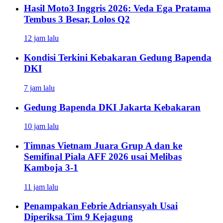
Hasil Moto3 Inggris 2026: Veda Ega Pratama
Tembus 3 Besar, Lolos Q2
12 jam lalu
Kondisi Terkini Kebakaran Gedung Bapenda
DKI
7 jam lalu
Gedung Bapenda DKI Jakarta Kebakaran
10 jam lalu
Timnas Vietnam Juara Grup A dan ke
Semifinal Piala AFF 2026 usai Melibas
Kamboja 3-1
11 jam lalu
Penampakan Febrie Adriansyah Usai
Diperiksa Tim 9 Kejagung