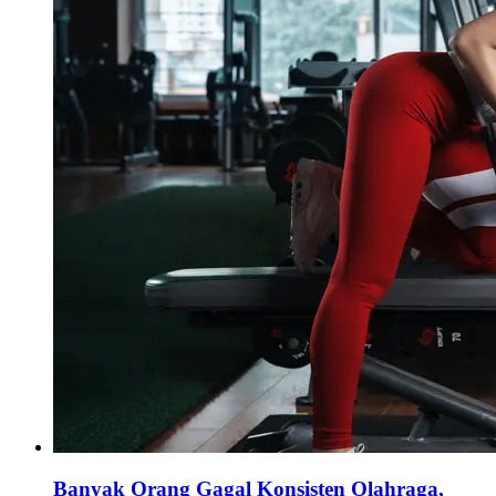
Banyak Orang Gagal Konsisten Olahraga,