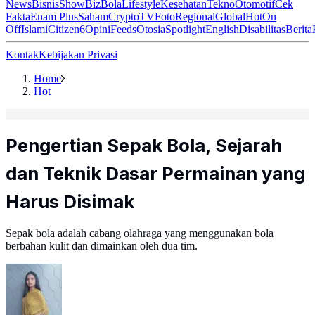
News
Bisnis
ShowBiz
Bola
Lifestyle
Kesehatan
Tekno
Otomotif
Cek
Fakta
Enam Plus
Saham
Crypto
TV
Foto
Regional
Global
Hot
On
Off
Islami
Citizen6
Opini
Feeds
Otosia
Spotlight
English
Disabilitas
Berita
Kontak
Kebijakan Privasi
Home
Hot
Pengertian Sepak Bola, Sejarah
dan Teknik Dasar Permainan yang
Harus Disimak
Sepak bola adalah cabang olahraga yang menggunakan bola
berbahan kulit dan dimainkan oleh dua tim.