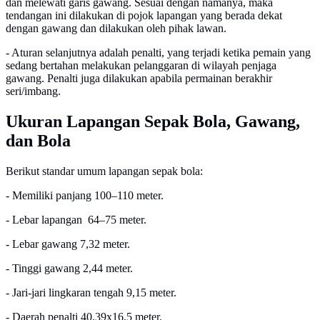
dan melewati garis gawang. Sesuai dengan namanya, maka
tendangan ini dilakukan di pojok lapangan yang berada dekat
dengan gawang dan dilakukan oleh pihak lawan.
- Aturan selanjutnya adalah penalti, yang terjadi ketika pemain yang
sedang bertahan melakukan pelanggaran di wilayah penjaga
gawang. Penalti juga dilakukan apabila permainan berakhir
seri/imbang.
Ukuran Lapangan Sepak Bola, Gawang,
dan Bola
Berikut standar umum lapangan sepak bola:
- Memiliki panjang 100–110 meter.
- Lebar lapangan 64–75 meter.
- Lebar gawang 7,32 meter.
- Tinggi gawang 2,44 meter.
- Jari-jari lingkaran tengah 9,15 meter.
- Daerah penalti 40,39x16,5 meter.