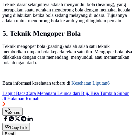
Teknik dasar selanjutnya adalah menyundul bola (heading), yang
merupakan suatu gerakan mendorong bola dengan memakai kepala
yang dilakukan ketika bola sedang melayang di udara. Tujuannya
adalah untuk mendorong bola ke arah yang diinginkan pemain.
5. Teknik Mengoper Bola
Teknik mengoper bola (passing) adalah salah satu teknik
memberikan umpan bola kepada rekan satu tim. Mengoper bola bisa
dilakukan dengan cara menendang, menyundul, atau memantulkan
bola dengan dada.
Baca informasi kesehatan terbaru di
Kesehatan Liputan6
Lanjut Baca:
Cara Menanam Leunca dari Biji, Bisa Tumbuh Subur
di Halaman Rumah
Share
Copy Link
Batal