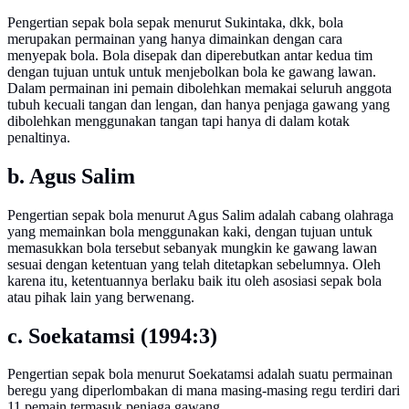
Pengertian sepak bola sepak menurut Sukintaka, dkk, bola
merupakan permainan yang hanya dimainkan dengan cara
menyepak bola. Bola disepak dan diperebutkan antar kedua tim
dengan tujuan untuk untuk menjebolkan bola ke gawang lawan.
Dalam permainan ini pemain dibolehkan memakai seluruh anggota
tubuh kecuali tangan dan lengan, dan hanya penjaga gawang yang
dibolehkan menggunakan tangan tapi hanya di dalam kotak
penaltinya.
b. Agus Salim
Pengertian sepak bola menurut Agus Salim adalah cabang olahraga
yang memainkan bola menggunakan kaki, dengan tujuan untuk
memasukkan bola tersebut sebanyak mungkin ke gawang lawan
sesuai dengan ketentuan yang telah ditetapkan sebelumnya. Oleh
karena itu, ketentuannya berlaku baik itu oleh asosiasi sepak bola
atau pihak lain yang berwenang.
c. Soekatamsi (1994:3)
Pengertian sepak bola menurut Soekatamsi adalah suatu permainan
beregu yang diperlombakan di mana masing-masing regu terdiri dari
11 pemain termasuk penjaga gawang.