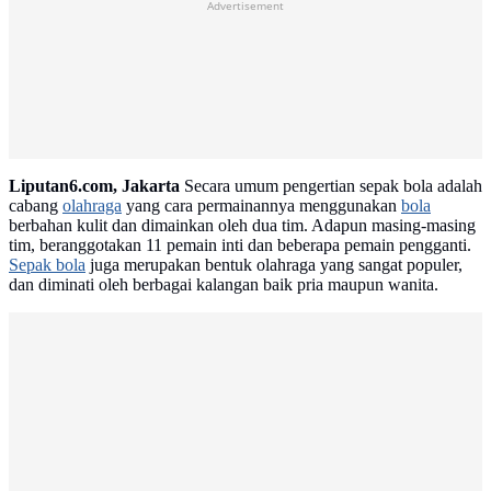
Advertisement
Liputan6.com, Jakarta
Secara umum pengertian sepak bola adalah
cabang
olahraga
yang cara permainannya menggunakan
bola
berbahan kulit dan dimainkan oleh dua tim. Adapun masing-masing
tim, beranggotakan 11 pemain inti dan beberapa pemain pengganti.
Sepak bola
juga merupakan bentuk olahraga yang sangat populer,
dan diminati oleh berbagai kalangan baik pria maupun wanita.