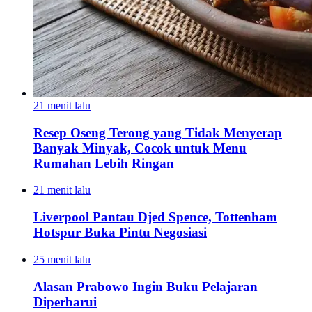
21 menit lalu
Resep Oseng Terong yang Tidak Menyerap
Banyak Minyak, Cocok untuk Menu
Rumahan Lebih Ringan
21 menit lalu
Liverpool Pantau Djed Spence, Tottenham
Hotspur Buka Pintu Negosiasi
25 menit lalu
Alasan Prabowo Ingin Buku Pelajaran
Diperbarui