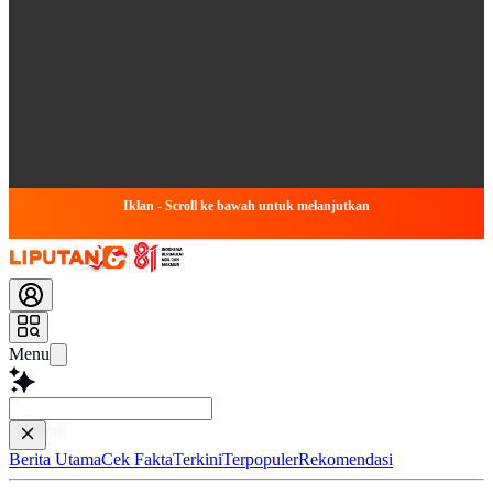
Iklan - Scroll ke bawah untuk melanjutkan
Menu
Tanya apapun tent
Berita Utama
Cek Fakta
Terkini
Terpopuler
Rekomendasi