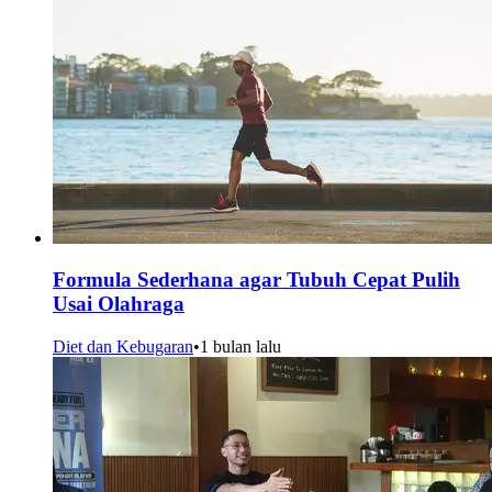
Formula Sederhana agar Tubuh Cepat Pulih
Usai Olahraga
Diet dan Kebugaran
•
1 bulan lalu