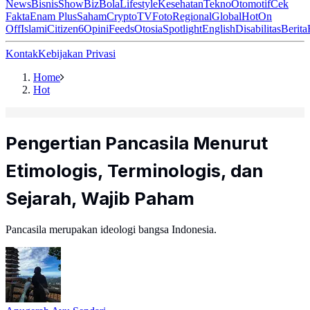
News
Bisnis
ShowBiz
Bola
Lifestyle
Kesehatan
Tekno
Otomotif
Cek
Fakta
Enam Plus
Saham
Crypto
TV
Foto
Regional
Global
Hot
On
Off
Islami
Citizen6
Opini
Feeds
Otosia
Spotlight
English
Disabilitas
Berita
Kontak
Kebijakan Privasi
Home
Hot
Pengertian Pancasila Menurut
Etimologis, Terminologis, dan
Sejarah, Wajib Paham
Pancasila merupakan ideologi bangsa Indonesia.