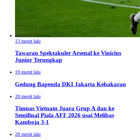
13 menit lalu
Tawaran Spektakuler Arsenal ke Vinicius
Junior Terungkap
19 menit lalu
Gedung Bapenda DKI Jakarta Kebakaran
28 menit lalu
Timnas Vietnam Juara Grup A dan ke
Semifinal Piala AFF 2026 usai Melibas
Kamboja 3-1
28 menit lalu