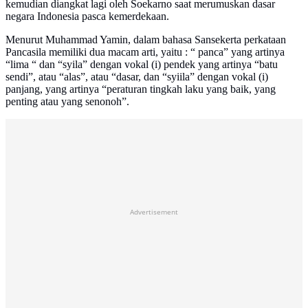
kemudian diangkat lagi oleh Soekarno saat merumuskan dasar
negara Indonesia pasca kemerdekaan.
Menurut Muhammad Yamin, dalam bahasa Sansekerta perkataan
Pancasila memiliki dua macam arti, yaitu : “ panca” yang artinya
“lima “ dan “syila” dengan vokal (i) pendek yang artinya “batu
sendi”, atau “alas”, atau “dasar, dan “syiila” dengan vokal (i)
panjang, yang artinya “peraturan tingkah laku yang baik, yang
penting atau yang senonoh”.
Advertisement