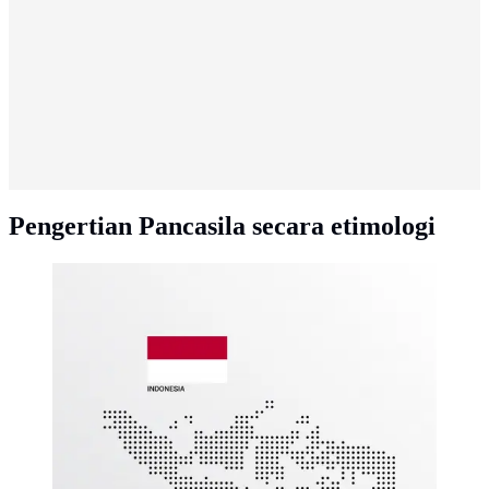
Pengertian Pancasila secara etimologi
Ilustrasi otonomi daerah, Indonesia. (Photo by flatart on
Freepik)