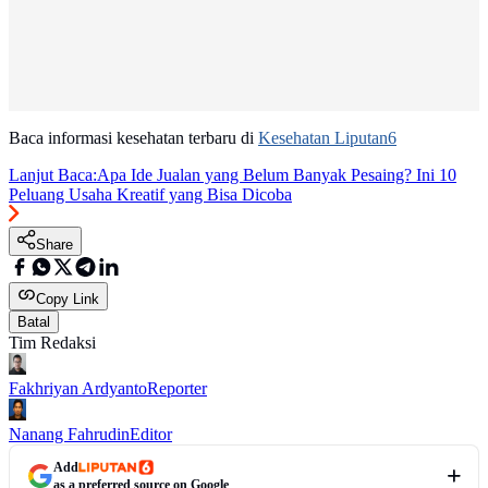
Baca informasi kesehatan terbaru di
Kesehatan Liputan6
Lanjut Baca:
Apa Ide Jualan yang Belum Banyak Pesaing? Ini 10
Peluang Usaha Kreatif yang Bisa Dicoba
Share
Copy Link
Batal
Tim Redaksi
Fakhriyan Ardyanto
Reporter
Nanang Fahrudin
Editor
Add
as a preferred source on Google