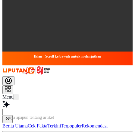
Iklan - Scroll ke bawah untuk melanjutkan
Menu
Tanya apapun tentang artikel ini...
Berita Utama
Cek Fakta
Terkini
Terpopuler
Rekomendasi