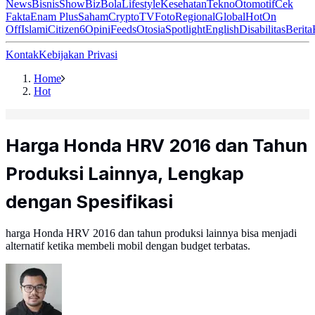
News
Bisnis
ShowBiz
Bola
Lifestyle
Kesehatan
Tekno
Otomotif
Cek
Fakta
Enam Plus
Saham
Crypto
TV
Foto
Regional
Global
Hot
On
Off
Islami
Citizen6
Opini
Feeds
Otosia
Spotlight
English
Disabilitas
Berita
Kontak
Kebijakan Privasi
Home
Hot
Harga Honda HRV 2016 dan Tahun
Produksi Lainnya, Lengkap
dengan Spesifikasi
harga Honda HRV 2016 dan tahun produksi lainnya bisa menjadi
alternatif ketika membeli mobil dengan budget terbatas.