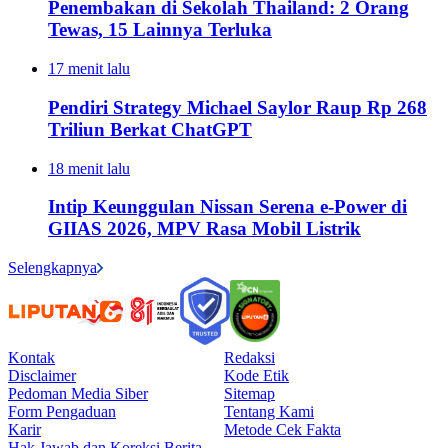
Penembakan di Sekolah Thailand: 2 Orang
Tewas, 15 Lainnya Terluka
17 menit lalu
Pendiri Strategy Michael Saylor Raup Rp 268
Triliun Berkat ChatGPT
18 menit lalu
Intip Keunggulan Nissan Serena e-Power di
GIIAS 2026, MPV Rasa Mobil Listrik
Selengkapnya
Kontak
Redaksi
Disclaimer
Kode Etik
Pedoman Media Siber
Sitemap
Form Pengaduan
Tentang Kami
Karir
Metode Cek Fakta
Hak Jawab dan Koreksi Berita