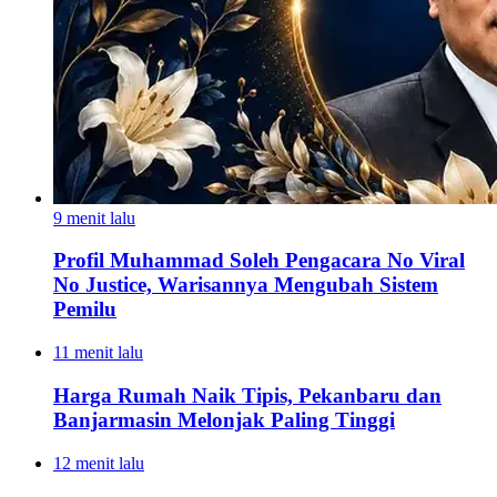
9 menit lalu
Profil Muhammad Soleh Pengacara No Viral
No Justice, Warisannya Mengubah Sistem
Pemilu
11 menit lalu
Harga Rumah Naik Tipis, Pekanbaru dan
Banjarmasin Melonjak Paling Tinggi
12 menit lalu