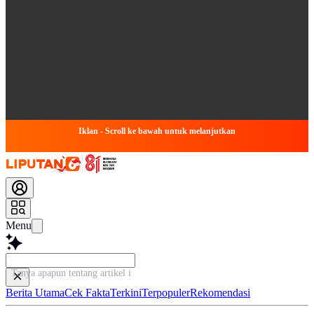
Iklan - Scroll ke bawah untuk melanjutkan
Menu
Tanya apapun tentang artikel ini...
Berita Utama
Cek Fakta
Terkini
Terpopuler
Rekomendasi