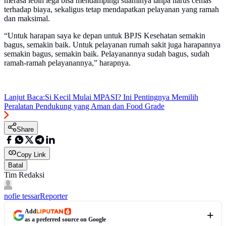
merasa lebih lega bisa mendampingi suaminya tanpa harus cemas
terhadap biaya, sekaligus tetap mendapatkan pelayanan yang ramah
dan maksimal.
“Untuk harapan saya ke depan untuk BPJS Kesehatan semakin
bagus, semakin baik. Untuk pelayanan rumah sakit juga harapannya
semakin bagus, semakin baik. Pelayanannya sudah bagus, sudah
ramah-ramah pelayanannya,” harapnya.
Lanjut Baca:
Si Kecil Mulai MPASI? Ini Pentingnya Memilih
Peralatan Pendukung yang Aman dan Food Grade
Share
Copy Link
Batal
Tim Redaksi
nofie tessar
Reporter
Add
as a preferred source on Google