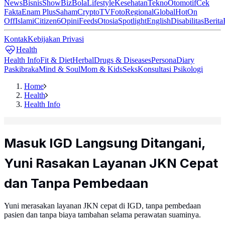
News
Bisnis
ShowBiz
Bola
Lifestyle
Kesehatan
Tekno
Otomotif
Cek
Fakta
Enam Plus
Saham
Crypto
TV
Foto
Regional
Global
Hot
On
Off
Islami
Citizen6
Opini
Feeds
Otosia
Spotlight
English
Disabilitas
Berita
Kontak
Kebijakan Privasi
Health
Health Info
Fit & Diet
Herbal
Drugs & Diseases
Persona
Diary
Paskibraka
Mind & Soul
Mom & Kids
Seks
Konsultasi Psikologi
Home
Health
Health Info
Masuk IGD Langsung Ditangani,
Yuni Rasakan Layanan JKN Cepat
dan Tanpa Pembedaan
Yuni merasakan layanan JKN cepat di IGD, tanpa pembedaan
pasien dan tanpa biaya tambahan selama perawatan suaminya.