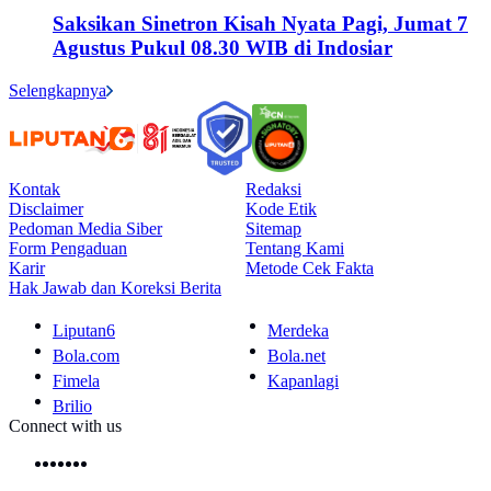
Saksikan Sinetron Kisah Nyata Pagi, Jumat 7
Agustus Pukul 08.30 WIB di Indosiar
Selengkapnya
Kontak
Redaksi
Disclaimer
Kode Etik
Pedoman Media Siber
Sitemap
Form Pengaduan
Tentang Kami
Karir
Metode Cek Fakta
Hak Jawab dan Koreksi Berita
Liputan6
Merdeka
Bola.com
Bola.net
Fimela
Kapanlagi
Brilio
Connect with us