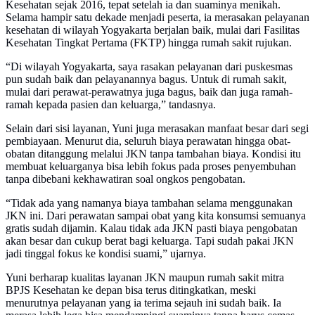
Kesehatan sejak 2016, tepat setelah ia dan suaminya menikah.
Selama hampir satu dekade menjadi peserta, ia merasakan pelayanan
kesehatan di wilayah Yogyakarta berjalan baik, mulai dari Fasilitas
Kesehatan Tingkat Pertama (FKTP) hingga rumah sakit rujukan.
“Di wilayah Yogyakarta, saya rasakan pelayanan dari puskesmas
pun sudah baik dan pelayanannya bagus. Untuk di rumah sakit,
mulai dari perawat-perawatnya juga bagus, baik dan juga ramah-
ramah kepada pasien dan keluarga,” tandasnya.
Selain dari sisi layanan, Yuni juga merasakan manfaat besar dari segi
pembiayaan. Menurut dia, seluruh biaya perawatan hingga obat-
obatan ditanggung melalui JKN tanpa tambahan biaya. Kondisi itu
membuat keluarganya bisa lebih fokus pada proses penyembuhan
tanpa dibebani kekhawatiran soal ongkos pengobatan.
“Tidak ada yang namanya biaya tambahan selama menggunakan
JKN ini. Dari perawatan sampai obat yang kita konsumsi semuanya
gratis sudah dijamin. Kalau tidak ada JKN pasti biaya pengobatan
akan besar dan cukup berat bagi keluarga. Tapi sudah pakai JKN
jadi tinggal fokus ke kondisi suami,” ujarnya.
Yuni berharap kualitas layanan JKN maupun rumah sakit mitra
BPJS Kesehatan ke depan bisa terus ditingkatkan, meski
menurutnya pelayanan yang ia terima sejauh ini sudah baik. Ia