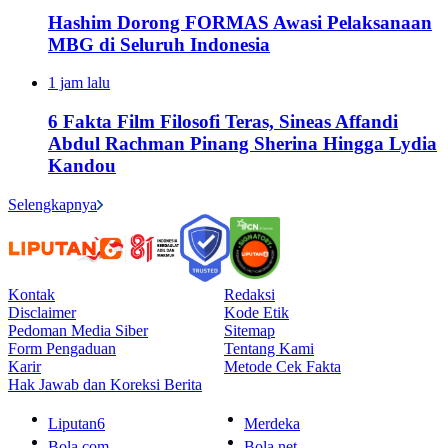
Hashim Dorong FORMAS Awasi Pelaksanaan
MBG di Seluruh Indonesia
1 jam lalu
6 Fakta Film Filosofi Teras, Sineas Affandi
Abdul Rachman Pinang Sherina Hingga Lydia
Kandou
Selengkapnya
Kontak
Redaksi
Disclaimer
Kode Etik
Pedoman Media Siber
Sitemap
Form Pengaduan
Tentang Kami
Karir
Metode Cek Fakta
Hak Jawab dan Koreksi Berita
Liputan6
Merdeka
Bola.com
Bola.net