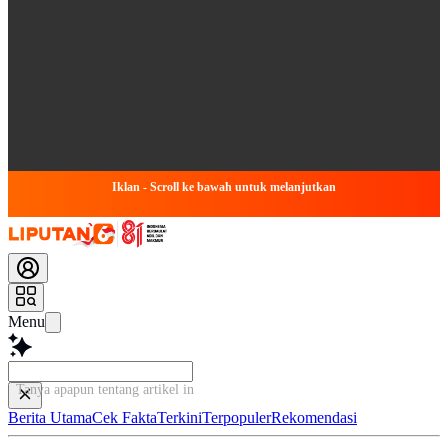
Iklan - Scroll ke bawah untuk melanjutkan
Menu
Tanya apapun tentang artikel ini...
Berita Utama
Cek Fakta
Terkini
Terpopuler
Rekomendasi