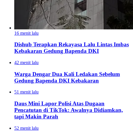
16 menit lalu
Dishub Terapkan Rekayasa Lalu Lintas Imbas
Kebakaran Gedung Bapenda DKI
42 menit lalu
Warga Dengar Dua Kali Ledakan Sebelum
Gedung Bapenda DKI Kebakaran
51 menit lalu
Daus Mini Lapor Polisi Atas Dugaan
Pencatutan di TikTok: Awalnya Didiamkan,
tapi Makin Parah
52 menit lalu