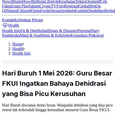
News
Bisnis
ShowBiz
Bola
Lifestyle
Kesehatan
Tekno
Otomotif
Cek
Fakta
Enam Plus
Saham
Crypto
TV
Foto
Regional
Global
Hot
On
Off
Islami
Citizen6
Opini
Feeds
Otosia
Spotlight
English
Disabilitas
Berita
Kontak
Kebijakan Privasi
Health
Health Info
Fit & Diet
Herbal
Drugs & Diseases
Persona
Diary
Paskibraka
Mind & Soul
Mom & Kids
Seks
Konsultasi Psikologi
Home
Health
Health Info
Hari Buruh 1 Mei 2026: Guru Besar
FKUI Ingatkan Bahaya Dehidrasi
yang Bisa Picu Kerusuhan
Hari Buruh diwarnai demo besar. Waspadai dehidrasi yang bisa picu
emosi tak terkendali hingga kerusuhan menurut Guru Besar FKUI.