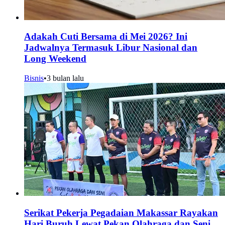
Adakah Cuti Bersama di Mei 2026? Ini
Jadwalnya Termasuk Libur Nasional dan
Long Weekend
Bisnis
•
3 bulan lalu
Serikat Pekerja Pegadaian Makassar Rayakan
Hari Buruh Lewat Pekan Olahraga dan Seni