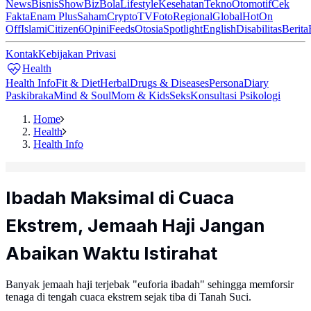
News
Bisnis
ShowBiz
Bola
Lifestyle
Kesehatan
Tekno
Otomotif
Cek
Fakta
Enam Plus
Saham
Crypto
TV
Foto
Regional
Global
Hot
On
Off
Islami
Citizen6
Opini
Feeds
Otosia
Spotlight
English
Disabilitas
Berita
Kontak
Kebijakan Privasi
Health
Health Info
Fit & Diet
Herbal
Drugs & Diseases
Persona
Diary
Paskibraka
Mind & Soul
Mom & Kids
Seks
Konsultasi Psikologi
Home
Health
Health Info
Ibadah Maksimal di Cuaca
Ekstrem, Jemaah Haji Jangan
Abaikan Waktu Istirahat
Banyak jemaah haji terjebak "euforia ibadah" sehingga memforsir
tenaga di tengah cuaca ekstrem sejak tiba di Tanah Suci.