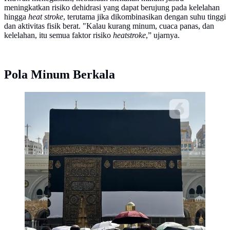
meningkatkan risiko dehidrasi yang dapat berujung pada kelelahan
hingga
heat stroke
, terutama jika dikombinasikan dengan suhu tinggi
dan aktivitas fisik berat. "Kalau kurang minum, cuaca panas, dan
kelelahan, itu semua faktor risiko
heatstroke
,” ujarnya.
Pola Minum Berkala
Suasana Masjidil Haram di musim haji 2026 pada 23
April 2026. (Liputan6.com/Asnida Riani/MCH 2026)