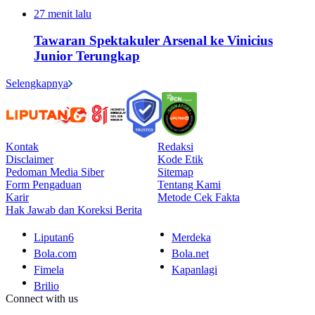
27 menit lalu
Tawaran Spektakuler Arsenal ke Vinicius
Junior Terungkap
Selengkapnya
Kontak
Redaksi
Disclaimer
Kode Etik
Pedoman Media Siber
Sitemap
Form Pengaduan
Tentang Kami
Karir
Metode Cek Fakta
Hak Jawab dan Koreksi Berita
Liputan6
Merdeka
Bola.com
Bola.net
Fimela
Kapanlagi
Brilio
Connect with us