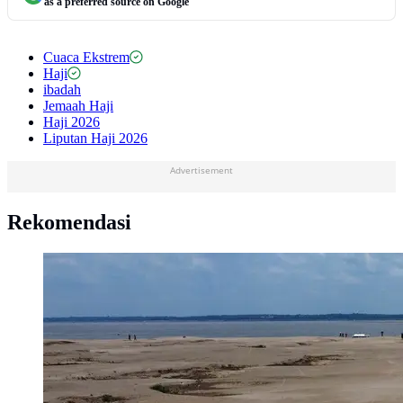
as a preferred source on Google
Cuaca Ekstrem
Haji
ibadah
Jemaah Haji
Haji 2026
Liputan Haji 2026
Advertisement
Rekomendasi