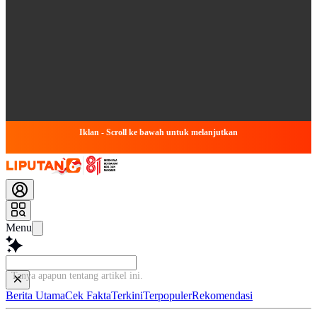
Iklan - Scroll ke bawah untuk melanjutkan
Menu
Tanya apapun tentang artikel ini...
Berita Utama
Cek Fakta
Terkini
Terpopuler
Rekomendasi