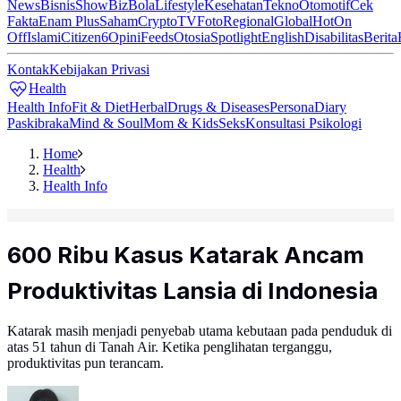
News
Bisnis
ShowBiz
Bola
Lifestyle
Kesehatan
Tekno
Otomotif
Cek
Fakta
Enam Plus
Saham
Crypto
TV
Foto
Regional
Global
Hot
On
Off
Islami
Citizen6
Opini
Feeds
Otosia
Spotlight
English
Disabilitas
Berita
Kontak
Kebijakan Privasi
Health
Health Info
Fit & Diet
Herbal
Drugs & Diseases
Persona
Diary
Paskibraka
Mind & Soul
Mom & Kids
Seks
Konsultasi Psikologi
Home
Health
Health Info
600 Ribu Kasus Katarak Ancam
Produktivitas Lansia di Indonesia
Katarak masih menjadi penyebab utama kebutaan pada penduduk di
atas 51 tahun di Tanah Air. Ketika penglihatan terganggu,
produktivitas pun terancam.