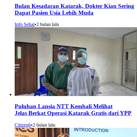
Bulan Kesadaran Katarak, Dokter Kian Sering
Dapat Pasien Usia Lebih Muda
Info Sehat
•
2 bulan lalu
Puluhan Lansia NTT Kembali Melihat
Jelas Berkat Operasi Katarak Gratis dari YPP
Citizen6
•
2 bulan lalu