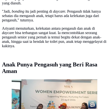
yang diasuh.
"Jadi,
bonding
itu jadi penting di
daycare
. Pengasuh tidak hanya
sebatas dia mengasuh anak, tetapi harus ada kelekatan juga dari
pengasuh," tuturnya.
Ariyanti menuturkan, kelekatan antara pengasuh dan anak di
daycare
bisa terbangun sangat kuat. Ia mencontohkan seorang
pengasuh senior yang pernah ia temui begitu dekat dengan anak-
anak, hingga saat ia hendak ke toilet pun, anak tetap menggelayut di
kakinya.
Anak Punya Pengasuh yang Beri Rasa
Aman
Asdep Koordinasi Pelaksanaan Kebijakan Pemenuhan
Hak Anak Wilayah II Kementerian Pemberdayaan
Perempuan dan Perlindungan Anak Eko Novi Ariyanti
(kiri) dan dokter spesialis anak Dewi Kartika (kanan)
saat launching Mika Daycare and Preschool BSD.