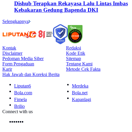
Dishub Terapkan Rekayasa Lalu Lintas Imbas
Kebakaran Gedung Bapenda DKI
Selengkapnya
Kontak
Redaksi
Disclaimer
Kode Etik
Pedoman Media Siber
Sitemap
Form Pengaduan
Tentang Kami
Karir
Metode Cek Fakta
Hak Jawab dan Koreksi Berita
Liputan6
Merdeka
Bola.com
Bola.net
Fimela
Kapanlagi
Brilio
Connect with us