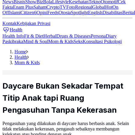
News
Bisnis
ShowBiz
Bola
Lifestyle
Kesehatan
Tekno
Otomotif
Cek
Fakta
Enam Plus
Saham
Crypto
TV
Foto
Regional
Global
Hot
On
Off
Islami
Citizen6
Opini
Feeds
Otosia
Spotlight
English
Disabilitas
Berita
Kontak
Kebijakan Privasi
Health
Health Info
Fit & Diet
Herbal
Drugs & Diseases
Persona
Diary
Paskibraka
Mind & Soul
Mom & Kids
Seks
Konsultasi Psikologi
Home
Health
Mom & Kids
Daycare Bukan Sekadar Tempat
Titip Anak tapi Ruang
Pengasuhan Tanpa Kekerasan
Pengasuhan yang dilakukan di daycare harus berbasis anak. Selain
tidak melakukan kekerasan, pengasuh sebaiknya membangun
kelekatan atau bonding dengan anak.