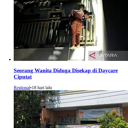
Seorang Wanita Diduga Disekap di Daycare
Ciputat
Regional
•
18 hari lalu