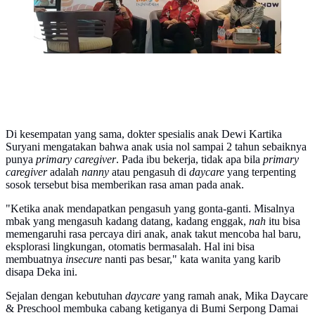
Di kesempatan yang sama, dokter spesialis anak Dewi Kartika
Suryani mengatakan bahwa anak usia nol sampai 2 tahun sebaiknya
punya
primary caregiver
. Pada ibu bekerja, tidak apa bila
primary
caregiver
adalah
nanny
atau pengasuh di
daycare
yang terpenting
sosok tersebut bisa memberikan rasa aman pada anak.
"Ketika anak mendapatkan pengasuh yang gonta-ganti. Misalnya
mbak yang mengasuh kadang datang, kadang enggak,
nah
itu bisa
memengaruhi rasa percaya diri anak, anak takut mencoba hal baru,
eksplorasi lingkungan, otomatis bermasalah. Hal ini bisa
membuatnya
insecure
nanti pas besar," kata wanita yang karib
disapa Deka ini.
Sejalan dengan kebutuhan
daycare
yang ramah anak, Mika Daycare
& Preschool membuka cabang ketiganya di Bumi Serpong Damai