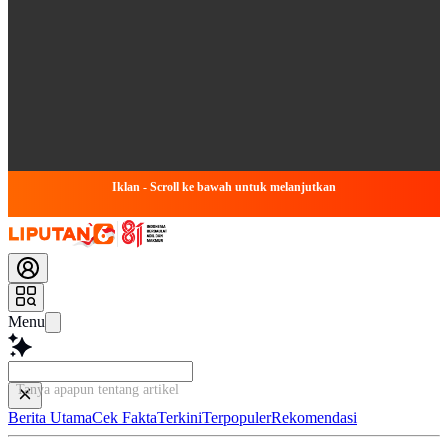
Iklan - Scroll ke bawah untuk melanjutkan
Menu
Tanya apapun tentang artikel ini...
Berita Utama
Cek Fakta
Terkini
Terpopuler
Rekomendasi