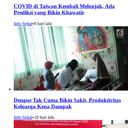
COVID di Taiwan Kembali Melonjak, Ada
Prediksi yang Bikin Khawatir
Info Sehat
•
8 hari lalu
Dengue Tak Cuma Bikin Sakit, Produktivitas
Keluarga Kena Dampak
Info Sehat
•
18 hari lalu