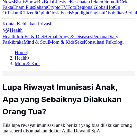
News
Bisnis
ShowBiz
Bola
Lifestyle
Kesehatan
Tekno
Otomotif
Cek
Fakta
Enam Plus
Saham
Crypto
TV
Foto
Regional
Global
Hot
On
Off
Islami
Citizen6
Opini
Otosia
Feeds
Spotlight
English
Disabilitas
Berita
Kontak
Kebijakan Privasi
Health
Health Info
Fit & Diet
Herbal
Drugs & Diseases
Persona
Diary
Paskibraka
Mind & Soul
Mom & Kids
Seks
Konsultasi Psikologi
Home
Health
Mom & Kids
Lupa Riwayat Imunisasi Anak,
Apa yang Sebaiknya Dilakukan
Orang Tua?
Bila lupa riwayat imunisasi anak berikut yang bisa dilakukan orang
tua seperti disampaikan dokter Attila Dewanti SpA.