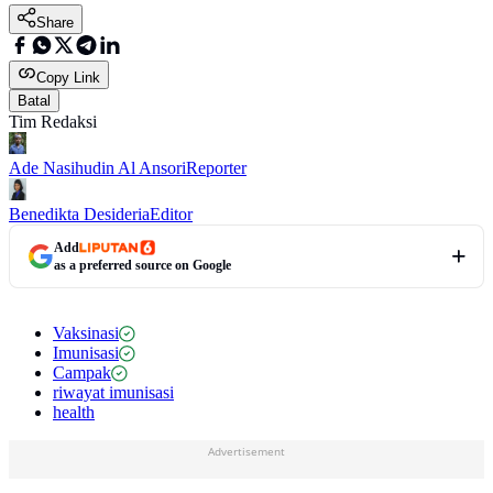
Share
Copy Link
Batal
Tim Redaksi
Ade Nasihudin Al Ansori
Reporter
Benedikta Desideria
Editor
Add
as a preferred source on Google
Vaksinasi
Imunisasi
Campak
riwayat imunisasi
health
Advertisement