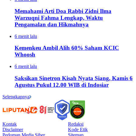
Memahami Arti Doa Rabbi Zidni Ilma
Warzuqni Fahma Lengkap, Waktu
Pengamalan dan Hikmahnya
6 menit lalu
Kemenkeu Ambil Alih 60% Saham KCIC
Whoosh
6 menit lalu
Saksikan Sinetron Kisah Nyata Siang, Kamis 6
Agustus Pukul 12.00 WIB di Indosiar
Selengkapnya
Kontak
Redaksi
Disclaimer
Kode Etik
Pedoman Media Siber
Sitemap