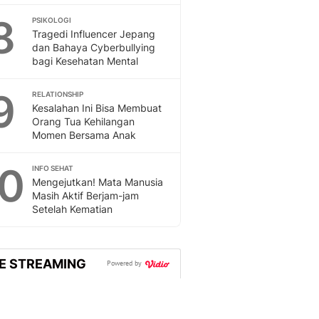
Sport
8
Berita Bola Terkini, Ja
PSIKOLOGI
Tragedi Influencer Jepang
Klasemen, Hasil Liga
dan Bahaya Cyberbullying
bagi Kesehatan Mental
9
RELATIONSHIP
Kesalahan Ini Bisa Membuat
Orang Tua Kehilangan
Momen Bersama Anak
10
INFO SEHAT
Mengejutkan! Mata Manusia
Masih Aktif Berjam-jam
Setelah Kematian
VE STREAMING
Powered by