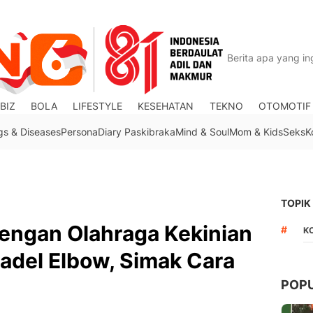
BIZ
BOLA
LIFESTYLE
KESEHATAN
TEKNO
OTOMOTIF
gs & Diseases
Persona
Diary Paskibraka
Mind & Soul
Mom & Kids
Seks
K
TOPIK
engan Olahraga Kekinian
#
K
Padel Elbow, Simak Cara
POP