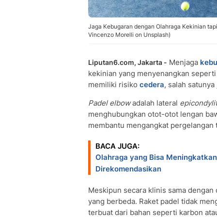
Jaga Kebugaran dengan Olahraga Kekinian tapi
Vincenzo Morelli on Unsplash)
Menjaga
kebu
Liputan6.com, Jakarta -
kekinian yang menyenangkan sepert
memiliki risiko
cedera
, salah satunya
Padel elbow
adalah lateral
epicondylit
menghubungkan otot-otot lengan bawa
membantu mengangkat pergelangan t
BACA JUGA:
Olahraga yang Bisa Meningkatkan H
Direkomendasikan
Meskipun secara klinis sama dengan
yang berbeda. Raket padel tidak men
terbuat dari bahan seperti karbon at