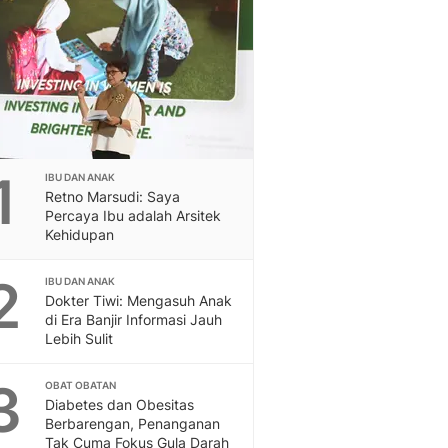
Berita Daerah Dan Peri
Terbaru
Global
Berita Internasional, Sa
Inspiratif, Unik, Dan M
Hot
Hot Liputan6.com Menya
Dan Terbaru
1
IBU DAN ANAK
On Off
Retno Marsudi: Saya
On Off Liputan6: Sinop
Percaya Ibu adalah Arsitek
& Berita Bisnis Digital
Kehidupan
Islami
2
Berita & Kajian Islami
IBU DAN ANAK
Dokter Tiwi: Mengasuh Anak
Hikmah - Liputan6
di Era Banjir Informasi Jauh
Citizen6
Lebih Sulit
Berita Citizen6 - Medi
Liputan6.com
3
OBAT OBATAN
Opini
Diabetes dan Obesitas
Opini Liputan6: Analis
Berbarengan, Penanganan
Pandang Dan Perspekti
Tak Cuma Fokus Gula Darah