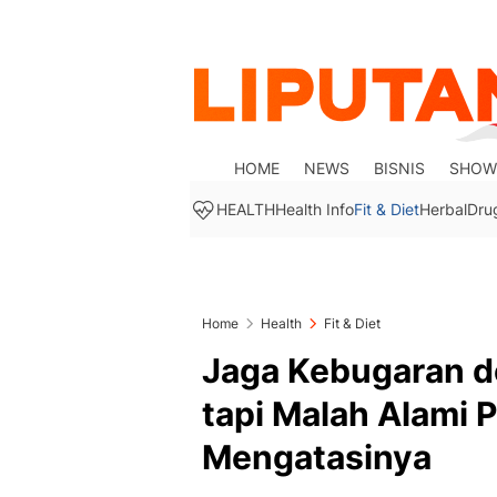
HOME
NEWS
BISNIS
SHOW
HEALTH
Health Info
Fit & Diet
Herbal
Dru
Home
Health
Fit & Diet
Jaga Kebugaran d
tapi Malah Alami 
Mengatasinya