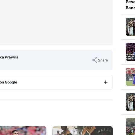
Pesa
Band
Eka Prawira
Share
 on Google
Copy Link