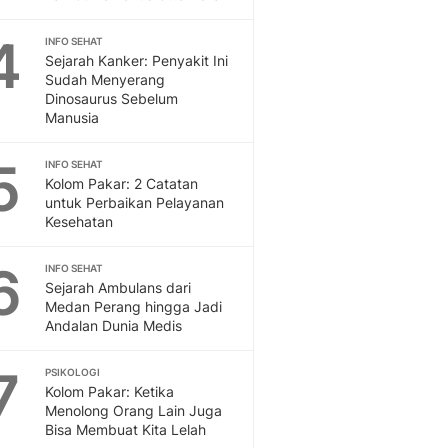
Feeds
Feeds Liputan6: Kumpul
4
INFO SEHAT
Sejarah Kanker: Penyakit Ini
Terbaru Harian
Sudah Menyerang
Otosia
Dinosaurus Sebelum
Otosia
Manusia
Spotlight
Berita Terkini, Kabar Te
5
INFO SEHAT
Dan Dunia - Liputan6.
Kolom Pakar: 2 Catatan
English
untuk Perbaikan Pelayanan
Kesehatan
Exploring Knowledge, T
En.Liputan6.com
6
Disabilitas
INFO SEHAT
Sejarah Ambulans dari
Disabilitas Berita Terkini
Medan Perang hingga Jadi
Harian, Berita Terbaru,
Andalan Dunia Medis
Berita
Berita Hari Ini Politik,
7
PSIKOLOGI
Health
Kolom Pakar: Ketika
Kabar Berita Terbaru D
Menolong Orang Lain Juga
Diet, Herbal Terbaik
Bisa Membuat Kita Lelah