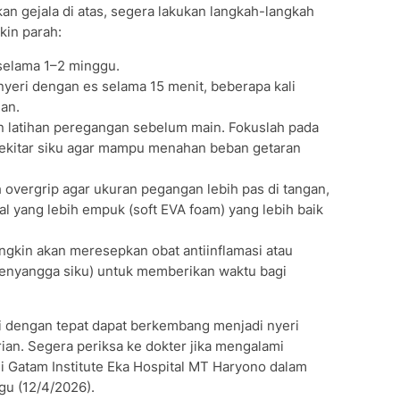
an gejala di atas, segera lakukan langkah-langkah
kin parah:
l selama 1–2 minggu.
nyeri dengan es selama 15 menit, beberapa kali
an.
an latihan peregangan sebelum main. Fokuslah pada
sekitar siku agar mampu menahan beban getaran
h overgrip agar ukuran pegangan lebih pas di tangan,
al yang lebih empuk (soft EVA foam) yang lebih baik
gkin akan meresepkan obat antiinflamasi atau
nyangga siku) untuk memberikan waktu bagi
ni dengan tepat dapat berkembang menjadi nyeri
ian. Segera periksa ke dokter jika mengalami
di Gatam Institute Eka Hospital MT Haryono dalam
gu (12/4/2026).