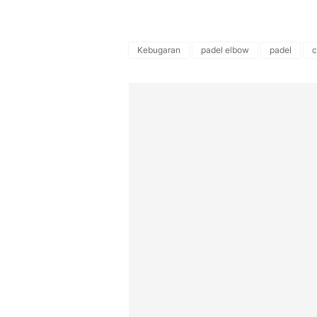
Kebugaran
padel elbow
padel
c