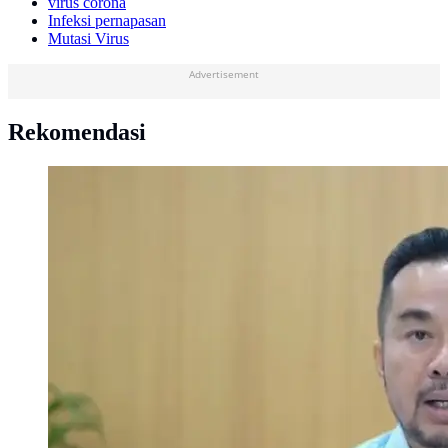
virus corona
Infeksi pernapasan
Mutasi Virus
Advertisement
Rekomendasi