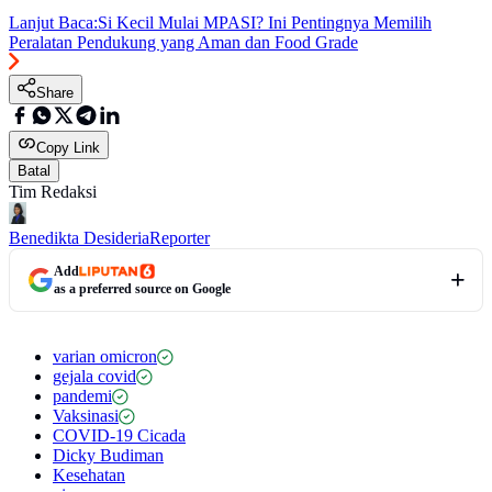
Lanjut Baca:
Si Kecil Mulai MPASI? Ini Pentingnya Memilih
Peralatan Pendukung yang Aman dan Food Grade
Share
Copy Link
Batal
Tim Redaksi
Benedikta Desideria
Reporter
Add
as a preferred source on Google
varian omicron
gejala covid
pandemi
Vaksinasi
COVID-19 Cicada
Dicky Budiman
Kesehatan