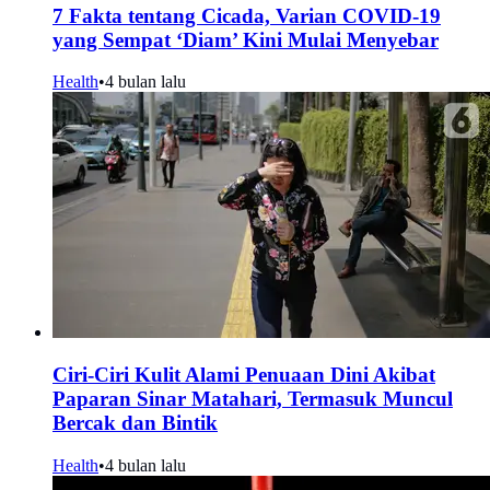
7 Fakta tentang Cicada, Varian COVID-19
yang Sempat ‘Diam’ Kini Mulai Menyebar
Health
•
4 bulan lalu
Ciri-Ciri Kulit Alami Penuaan Dini Akibat
Paparan Sinar Matahari, Termasuk Muncul
Bercak dan Bintik
Health
•
4 bulan lalu