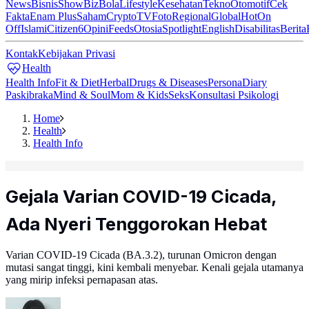
News
Bisnis
ShowBiz
Bola
Lifestyle
Kesehatan
Tekno
Otomotif
Cek
Fakta
Enam Plus
Saham
Crypto
TV
Foto
Regional
Global
Hot
On
Off
Islami
Citizen6
Opini
Feeds
Otosia
Spotlight
English
Disabilitas
Berita
Kontak
Kebijakan Privasi
Health
Health Info
Fit & Diet
Herbal
Drugs & Diseases
Persona
Diary
Paskibraka
Mind & Soul
Mom & Kids
Seks
Konsultasi Psikologi
Home
Health
Health Info
Gejala Varian COVID-19 Cicada,
Ada Nyeri Tenggorokan Hebat
Varian COVID-19 Cicada (BA.3.2), turunan Omicron dengan
mutasi sangat tinggi, kini kembali menyebar. Kenali gejala utamanya
yang mirip infeksi pernapasan atas.