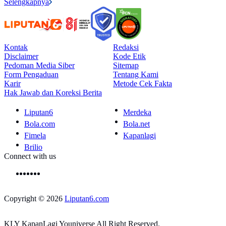
Selengkapnya
Kontak
Redaksi
Disclaimer
Kode Etik
Pedoman Media Siber
Sitemap
Form Pengaduan
Tentang Kami
Karir
Metode Cek Fakta
Hak Jawab dan Koreksi Berita
Liputan6
Merdeka
Bola.com
Bola.net
Fimela
Kapanlagi
Brilio
Connect with us
Copyright © 2026
Liputan6.com
KLY KapanLagi Youniverse All Right Reserved.