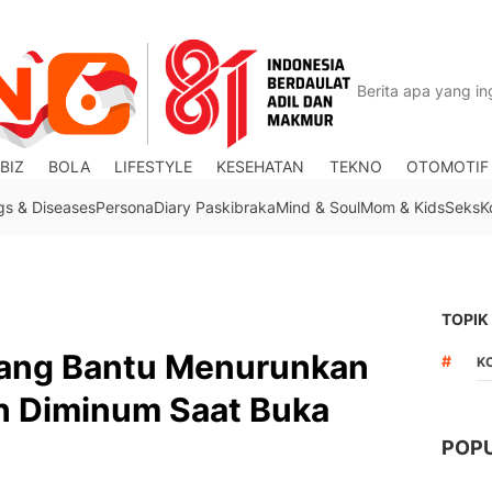
BIZ
BOLA
LIFESTYLE
KESEHATAN
TEKNO
OTOMOTIF
gs & Diseases
Persona
Diary Paskibraka
Mind & Soul
Mom & Kids
Seks
K
TOPIK
ang Bantu Menurunkan
#
K
eh Diminum Saat Buka
POP