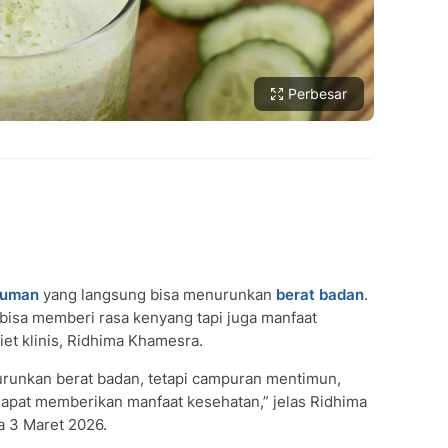
Perbesar
numan
SUBMIT REVIEW
yang langsung bisa menurunkan
berat badan
.
isa memberi rasa kenyang tapi juga manfaat
iet klinis, Ridhima Khamesra.
runkan berat badan, tetapi campuran mentimun,
it dapat memberikan manfaat kesehatan,” jelas Ridhima
a 3 Maret 2026.