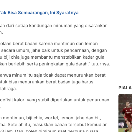
 Tak Bisa Sembarangan, Ini Syaratnya
tan dari setiap kandungan minuman yang disarankan
n.
olaan berat badan karena mentimun dan lemon
 secara umum, jahe baik untuk pencernaan, dengan
 biji chia juga membantu menstabilkan kadar gula
an berlebih serta peningkatan gula darah,” tuturnya.
ahwa minum itu saja tidak dapat menurunkan berat
ntuk bisa menurunkan berat badan juga harus
PIALA
lahraga.
defisit kalori yang stabil diperlukan untuk penurunan
.
entimun, biji chia, wortel, lemon, jahe dan bit,
ma. Setelah itu, masukkan bahan tersebut kemudian
-3 jam. Dan, boleh diminum saat berbuka puasa.