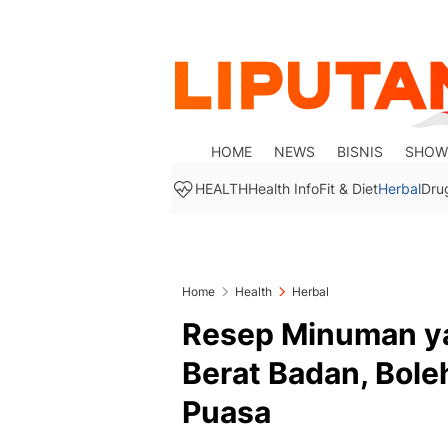
HOME
NEWS
BISNIS
SHOW
HEALTH
Health Info
Fit & Diet
Herbal
Dru
Home
Health
Herbal
Resep Minuman y
Berat Badan, Bol
Puasa