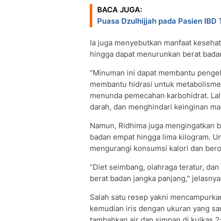
BACA JUGA:
Puasa Dzulhijjah pada Pasien IBD
Ia juga menyebutkan manfaat keseha
hingga dapat menurunkan berat bada
“Minuman ini dapat membantu pengel
membantu hidrasi untuk metabolisme
menunda pemecahan karbohidrat. Lalu
darah, dan menghindari keinginan mak
Namun, Ridhima juga mengingatkan b
badan empat hingga lima kilogram. U
mengurangi konsumsi kalori dan bero
“Diet seimbang, olahraga teratur, dan 
berat badan jangka panjang,” jelasnya
Salah satu resep yakni mencampurkan m
kemudian iris dengan ukuran yang sa
tambahkan air dan simpan di kulkas 2