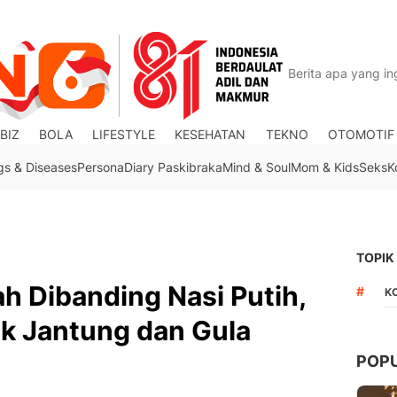
BIZ
BOLA
LIFESTYLE
KESEHATAN
TEKNO
OTOMOTIF
gs & Diseases
Persona
Diary Paskibraka
Mind & Soul
Mom & Kids
Seks
K
TOPIK
h Dibanding Nasi Putih,
#
K
uk Jantung dan Gula
POP