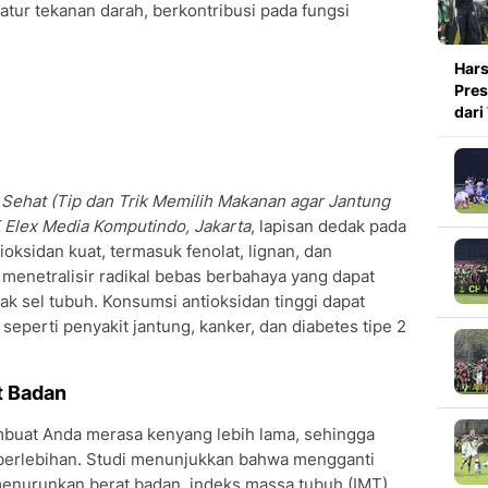
tur tekanan darah, berkontribusi pada fungsi
Hars
Pres
dari
Sehat (Tip dan Trik Memilih Makanan agar Jantung
 Elex Media Komputindo, Jakarta
, lapisan dedak pada
ksidan kuat, termasuk fenolat, lignan, dan
 menetralisir radikal bebas berbahaya yang dapat
 sel tubuh. Konsumsi antioksidan tinggi dapat
perti penyakit jantung, kanker, dan diabetes tipe 2
t Badan
mbuat Anda merasa kenyang lebih lama, sehingga
erlebihan. Studi menunjukkan bahwa mengganti
menurunkan berat badan, indeks massa tubuh (IMT),