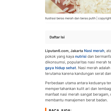
Ilustrasi beras merah dan beras putih | copyrigh
Daftar Isi
Manfaat Nasi Merah Dibanding Nasi P
Nasi merah
, a
Liputan6.com, Jakarta
• Mengendalikan Kadar Gula Darah
pokok yang kaya
nutrisi
dan bermanfaa
• Menurunkan Risiko Penyakit Jantun
dikonsumsi, popularitas nasi merah t
Manfaat Nasi Merah
gaya hidup sehat
. Nasi merah adalah
• Kaya Antioksidan
terutama karena kandungan serat dan 
• Membantu Manajemen Berat Badan
• Meningkatkan Kesehatan Pencerna
Perbedaan utama antara keduanya ter
mempertahankan kulit ari dan lembagan
Kandungan Nutrisi Unggul Nasi Merah
manfaat nasi merah sangat beragam, 
• Nasi Merah dan Peran Anti Kanker
membantu manajemen berat badan.
• Perhatian dalam Mengonsumsi Nasi
FAQ Manfaat Nasi Merah
BACA JUGA: