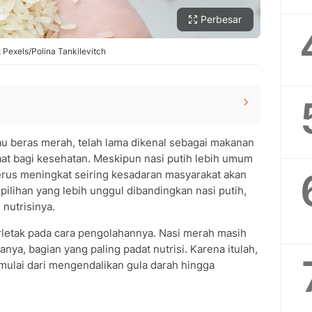
Perbesar
t Pexels/Polina Tankilevitch
utih
tau beras merah, telah lama dikenal sebagai makanan
t bagi kesehatan. Meskipun nasi putih lebih umum
g
erus meningkat seiring kesadaran masyarakat akan
 pilihan yang lebih unggul dibandingkan nasi putih,
nutrisinya.
an
letak pada cara pengolahannya. Nasi merah masih
ya, bagian yang paling padat nutrisi. Karena itulah,
 Dibanding Nasi Putih
mulai dari mengendalikan gula darah hingga
 Merah