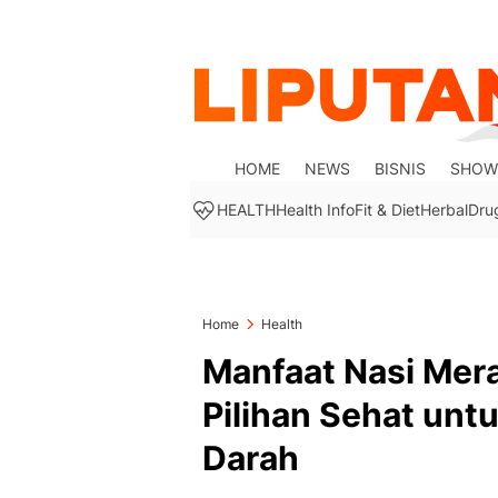
HOME
NEWS
BISNIS
SHOW
HEALTH
Health Info
Fit & Diet
Herbal
Dru
Home
Health
Manfaat Nasi Mera
Pilihan Sehat unt
Darah