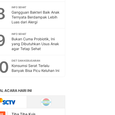
Sport
8
Berita Bola Terkini, Ja
INFO SEHAT
Gangguan Bakteri Baik Anak
Klasemen, Hasil Liga
Ternyata Berdampak Lebih
Luas dari Alergi
9
INFO SEHAT
Bukan Cuma Probiotik, Ini
yang Dibutuhkan Usus Anak
agar Tetap Sehat
10
DIET DAN KEBUGARAN
Konsumsi Serat Terlalu
Banyak Bisa Picu Keluhan Ini