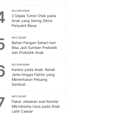
Feeds
Feeds Liputan6: Kumpul
4
IBU DAN ANAK
2 Gejala Tumor Otak pada
Terbaru Harian
Anak yang Sering Dikira
Otosia
Penyakit Biasa
Otosia
Spotlight
5
INFO SEHAT
Berita Terkini, Kabar Te
Bahan Pangan Sehari-hari
Dan Dunia - Liputan6.
Bisa Jadi Sumber Prebiotik
English
dan Probiotik Anak
Exploring Knowledge, T
En.Liputan6.com
6
IBU DAN ANAK
Disabilitas
Kanker pada Anak: Kenali
Jenis hingga Faktor yang
Disabilitas Berita Terkini
Menentukan Peluang
Harian, Berita Terbaru,
Sembuh
Berita
Berita Hari Ini Politik,
7
INFO SEHAT
Health
Pakar Jelaskan soal Kondisi
Kabar Berita Terbaru D
Mikrobioma Usus pada Anak
Diet, Herbal Terbaik
Lahir Caesar