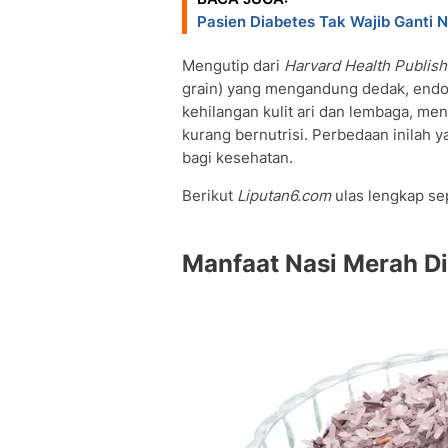
• Apakah nasi merah aman untuk pend
Pasien Diabetes Tak Wajib Ganti N
• Mengapa nasi merah sering direko
• Apakah nasi merah lebih lama dimas
Mengutip dari
Harvard Health Publish
• Apa yang membuat nasi merah ber
grain) yang mengandung dedak, endos
• Apakah kandungan arsenik pada na
kehilangan kulit ari dan lembaga, m
kurang bernutrisi. Perbedaan inilah 
bagi kesehatan.
Berikut
Liputan6.com
ulas lengkap se
Manfaat Nasi Merah Di