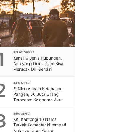
Berita Daerah Dan Peri
Terbaru
Global
Berita Internasional, Sa
Inspiratif, Unik, Dan M
Hot
Hot Liputan6.com Menya
Dan Terbaru
1
RELATIONSHIP
On Off
Kenali 6 Jenis Hubungan,
On Off Liputan6: Sinop
Ada yang Diam-Diam Bisa
& Berita Bisnis Digital
Merusak Diri Sendiri
Islami
2
Berita & Kajian Islami
INFO SEHAT
El Nino Ancam Ketahanan
Hikmah - Liputan6
Pangan, 50 Juta Orang
Citizen6
Terancam Kelaparan Akut
Berita Citizen6 - Medi
Liputan6.com
3
INFO SEHAT
Opini
KKI Kantongi 10 Nama
Opini Liputan6: Analis
Terkait Komentar Nirempati
Pandang Dan Perspekti
Nakes di Utas Yurizal