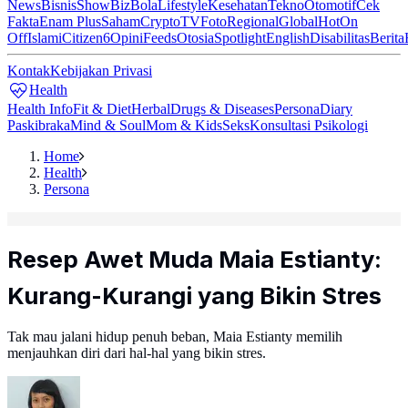
News
Bisnis
ShowBiz
Bola
Lifestyle
Kesehatan
Tekno
Otomotif
Cek
Fakta
Enam Plus
Saham
Crypto
TV
Foto
Regional
Global
Hot
On
Off
Islami
Citizen6
Opini
Feeds
Otosia
Spotlight
English
Disabilitas
Berita
Kontak
Kebijakan Privasi
Health
Health Info
Fit & Diet
Herbal
Drugs & Diseases
Persona
Diary
Paskibraka
Mind & Soul
Mom & Kids
Seks
Konsultasi Psikologi
Home
Health
Persona
Resep Awet Muda Maia Estianty:
Kurang-Kurangi yang Bikin Stres
Tak mau jalani hidup penuh beban, Maia Estianty memilih
menjauhkan diri dari hal-hal yang bikin stres.