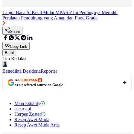
Lanjut Baca:
Si Kecil Mulai MPASI? Ini Pentingnya Memilih
Peralatan Pendukung yang Aman dan Food Grade
Share
Copy Link
Batal
Tim Redaksi
Benedikta Desideria
Reporter
Add
as a preferred source on Google
Maia Estianty
cacar api
Herpes Zoster
Resep Awet Muda
Resep Awet Muda Artis