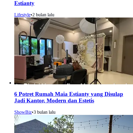
Estianty
Lifestyle
•
2 bulan lalu
6 Potret Rumah Maia Estianty yang Disulap
Jadi Kantor, Modern dan Estetis
ShowBiz
•
3 bulan lalu