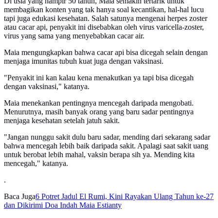
Di usia yang hampir 50 tahun, Maia semakin tertarik untuk
membagikan konten yang tak hanya soal kecantikan, hal-hal lucu
tapi juga edukasi kesehatan. Salah satunya mengenai herpes zoster
atau cacar api, penyakit ini disebabkan oleh virus varicella-zoster,
virus yang sama yang menyebabkan cacar air.
Maia mengungkapkan bahwa cacar api bisa dicegah selain dengan
menjaga imunitas tubuh kuat juga dengan vaksinasi.
"Penyakit ini kan kalau kena menakutkan ya tapi bisa dicegah
dengan vaksinasi," katanya.
Maia menekankan pentingnya mencegah daripada mengobati.
Menurutnya, masih banyak orang yang baru sadar pentingnya
menjaga kesehatan setelah jatuh sakit.
"Jangan nunggu sakit dulu baru sadar, mending dari sekarang sadar
bahwa mencegah lebih baik daripada sakit. Apalagi saat sakit uang
untuk berobat lebih mahal, vaksin berapa sih ya. Mending kita
mencegah," katanya.
.
Baca Juga
6 Potret Jadul El Rumi, Kini Rayakan Ulang Tahun ke-27
dan Dikirimi Doa Indah Maia Estianty