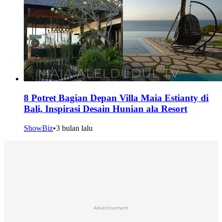
8 Potret Bagian Depan Villa Maia Estianty di
Bali, Inspirasi Desain Hunian ala Resort
ShowBiz
•
3 bulan lalu
Advertisement