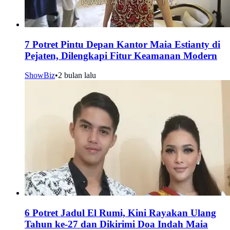
7 Potret Pintu Depan Kantor Maia Estianty di
Pejaten, Dilengkapi Fitur Keamanan Modern
ShowBiz
•
2 bulan lalu
6 Potret Jadul El Rumi, Kini Rayakan Ulang
Tahun ke-27 dan Dikirimi Doa Indah Maia