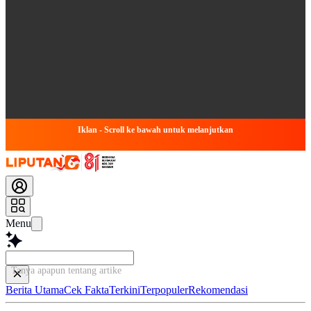
Iklan - Scroll ke bawah untuk melanjutkan
Menu
Tanya apapun tentang artikel ini...
Berita Utama
Cek Fakta
Terkini
Terpopuler
Rekomendasi