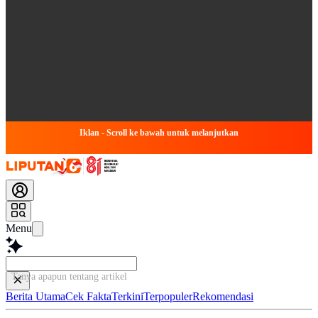
Iklan - Scroll ke bawah untuk melanjutkan
Menu
Tanya apapun tentang artikel ini...
Berita Utama
Cek Fakta
Terkini
Terpopuler
Rekomendasi