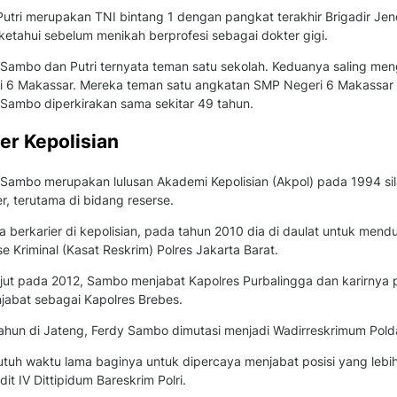
utri merupakan TNI bintang 1 dengan pangkat terakhir Brigadir Jende
iketahui sebelum menikah berprofesi sebagai dokter gigi.
 Sambo dan Putri ternyata teman satu sekolah. Keduanya saling me
i 6 Makassar. Mereka teman satu angkatan SMP Negeri 6 Makassar p
 Sambo diperkirakan sama sekitar 49 tahun.
ier Kepolisian
Sambo merupakan lulusan Akademi Kepolisian (Akpol) pada 1994 silam
, terutama di bidang reserse.
 berkarier di kepolisian, pada tahun 2010 dia di daulat untuk mend
e Kriminal (Kasat Reskrim) Polres Jakarta Barat.
njut pada 2012, Sambo menjabat Kapolres Purbalingga dan karirnya 
njabat sebagai Kapolres Brebes.
tahun di Jateng, Ferdy Sambo dimutasi menjadi Wadirreskrimum Pol
utuh waktu lama baginya untuk dipercaya menjabat posisi yang lebi
it IV Dittipidum Bareskrim Polri.