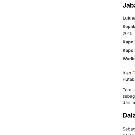
Jab
Lulus
Kepal
2010
Kapol
Kapol
Wadir
Irjen
F
Hutab
Total 
sebaga
dan m
Dal
Sebaga