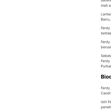
beren
mati 
Lantas
Barru,
Ferdy
terbil
Ferdy 
berusi
Sebelu
Ferdy 
Purba
Bio
Ferdy 
Candra
Istri 
perwir