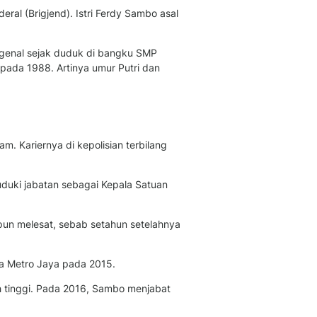
Sport
ral (Brigjend). Istri Ferdy Sambo asal
Berita Bola Terkini, Ja
Klasemen, Hasil Liga
ngenal sejak duduk di bangku SMP
ada 1988. Artinya umur Putri dan
. Kariernya di kepolisian terbilang
uduki jabatan sebagai Kepala Satuan
pun melesat, sebab setahun setelahnya
da Metro Jaya pada 2015.
h tinggi. Pada 2016, Sambo menjabat