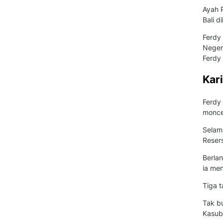
Ayah P
Bali d
Ferdy
Neger
Ferdy
Kar
Ferdy 
moncer
Selama
Resers
Berla
ia me
Tiga 
Tak b
Kasubd