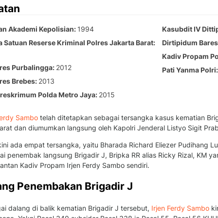
atan
an Akademi Kepolisian
1994
Kasubdit IV Ditt
a Satuan Reserse Kriminal Polres Jakarta Barat
Dirtipidum Bares
Kadiv Propam Po
res Purbalingga
2012
Pati Yanma Polri
res Brebes
2013
reskrimum Polda Metro Jaya
2015
erdy Sambo
telah ditetapkan sebagai tersangka kasus kematian Brig
arat dan diumumkan langsung oleh Kapolri Jenderal Listyo Sigit Pra
kini ada empat tersangka, yaitu Bharada Richard Eliezer Pudihang Lu
i penembak langsung Brigadir J, Bripka RR alias Ricky Rizal, KM ya
antan Kadiv Propam Irjen Ferdy Sambo sendiri.
ang Penembakan Brigadir J
i dalang di balik kematian Brigadir J tersebut,
Irjen Ferdy Sambo
ki