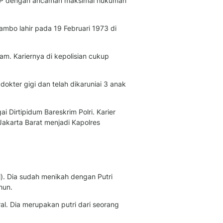
KUHP dengan ancaman maksimal hukuman
Feeds
Feeds Liputan6: Kumpul
ambo lahir pada 19 Februari 1973 di
Terbaru Harian
Otosia
Otosia
m. Kariernya di kepolisian cukup
Spotlight
Berita Terkini, Kabar Te
okter gigi dan telah dikaruniai 3 anak
Dan Dunia - Liputan6.
English
Exploring Knowledge, T
 Dirtipidum Bareskrim Polri. Karier
En.Liputan6.com
 Jakarta Barat menjadi Kapolres
Disabilitas
Disabilitas Berita Terkini
Harian, Berita Terbaru,
Berita
l). Dia sudah menikah dengan Putri
Berita Hari Ini Politik,
hun.
Health
Kabar Berita Terbaru D
al. Dia merupakan putri dari seorang
Diet, Herbal Terbaik