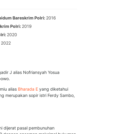
Berita Daerah Dan Peri
Terbaru
Global
ipidum Bareskrim Polri
2016
Berita Internasional, Sa
krim Polri
2019
Inspiratif, Unik, Dan M
lri
2020
Hot
Hot Liputan6.com Menya
2022
Dan Terbaru
On Off
On Off Liputan6: Sinop
& Berita Bisnis Digital
adir J alias Nofriansyah Yosua
Islami
bowo.
Berita & Kajian Islami
miu alias
Bharada E
yang diketahui
Hikmah - Liputan6
ng merupakan sopir istri Ferdy Sambo,
Citizen6
Berita Citizen6 - Medi
Liputan6.com
Opini
Opini Liputan6: Analis
ni dijerat pasal pembunuhan
Pandang Dan Perspekti