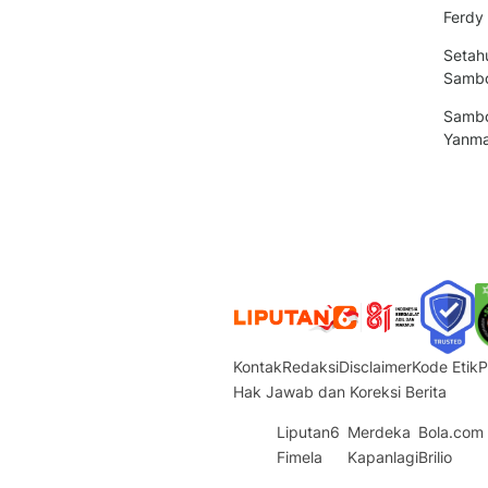
Ferdy
Setah
Sambo
Sambo
Yanma
Kontak
Redaksi
Disclaimer
Kode Etik
P
Hak Jawab dan Koreksi Berita
Liputan6
Merdeka
Bola.com
Fimela
Kapanlagi
Brilio