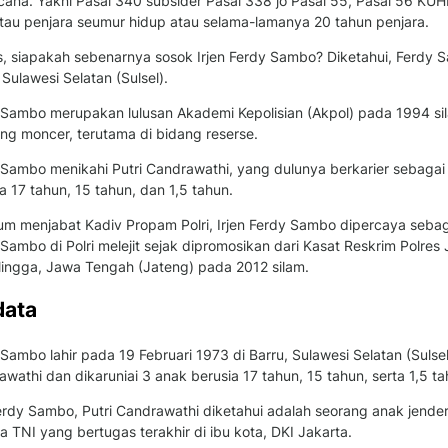
cana. Yakni Pasal 340 subsider Pasal 338 jo Pasal 55, Pasal 56 
atau penjara seumur hidup atau selama-lamanya 20 tahun penjara.
, siapakah sebenarnya sosok Irjen Ferdy Sambo? Diketahui, Ferdy S
 Sulawesi Selatan (Sulsel).
 Sambo merupakan lulusan Akademi Kepolisian (Akpol) pada 1994 sila
ang moncer, terutama di bidang reserse.
Sambo menikahi Putri Candrawathi, yang dulunya berkarier sebagai d
a 17 tahun, 15 tahun, dan 1,5 tahun.
m menjabat Kadiv Propam Polri, Irjen Ferdy Sambo dipercaya sebagai
Sambo di Polri melejit sejak dipromosikan dari Kasat Reskrim Polres
lingga, Jawa Tengah (Jateng) pada 2012 silam.
data
Sambo lahir pada 19 Februari 1973 di Barru, Sulawesi Selatan (Sulse
wathi dan dikaruniai 3 anak berusia 17 tahun, 15 tahun, serta 1,5 ta
Ferdy Sambo, Putri Candrawathi diketahui adalah seorang anak jender
a TNI yang bertugas terakhir di ibu kota, DKI Jakarta.