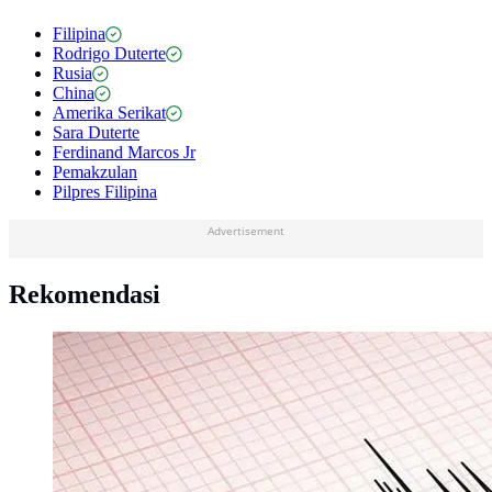
Filipina
Rodrigo Duterte
Rusia
China
Amerika Serikat
Sara Duterte
Ferdinand Marcos Jr
Pemakzulan
Pilpres Filipina
Advertisement
Rekomendasi