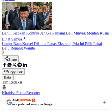
Bahlil Siapkan Kontrak Jangka Panjang Beli Minyak Mentah Rusia
Lihat Semua
Lanjut Baca:
Korsel Dilanda Panas Ekstrem, Pria Ini Pilih Pakai
Baju Renang Wanita
Share
Copy Link
Batal
Tim Redaksi
Khairisa Ferida
Reporter
Add
as a preferred source on Google