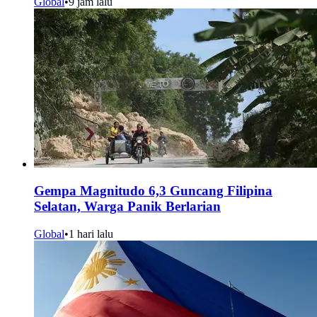
Global
•
9 jam lalu
Gempa Magnitudo 6,3 Guncang Filipina
Selatan, Warga Panik Berlarian
Global
•
1 hari lalu