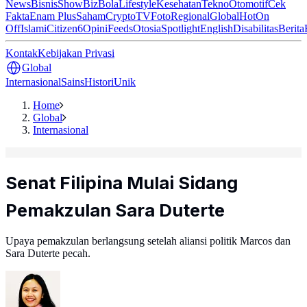
News
Bisnis
ShowBiz
Bola
Lifestyle
Kesehatan
Tekno
Otomotif
Cek
Fakta
Enam Plus
Saham
Crypto
TV
Foto
Regional
Global
Hot
On
Off
Islami
Citizen6
Opini
Feeds
Otosia
Spotlight
English
Disabilitas
Berita
Kontak
Kebijakan Privasi
Global
Internasional
Sains
Histori
Unik
Home
Global
Internasional
Senat Filipina Mulai Sidang
Pemakzulan Sara Duterte
Upaya pemakzulan berlangsung setelah aliansi politik Marcos dan
Sara Duterte pecah.