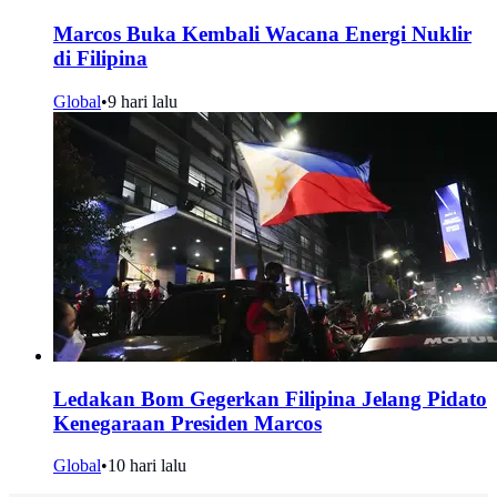
Marcos Buka Kembali Wacana Energi Nuklir
di Filipina
Global
•
9 hari lalu
Ledakan Bom Gegerkan Filipina Jelang Pidato
Kenegaraan Presiden Marcos
Global
•
10 hari lalu