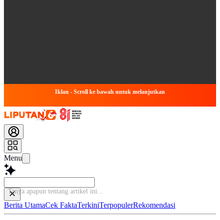
Iklan - Scroll ke bawah untuk melanjutkan
Menu
Tanya apapu
Berita Utama
Cek Fakta
Terkini
Terpopuler
Rekomendasi