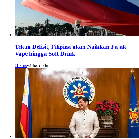
Tekan Defisit, Filipina akan Naikkan Pajak
Vape hingga Soft Drink
Bisnis
•
2 hari lalu