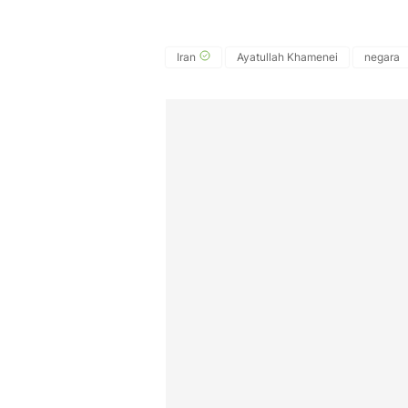
Iran
Ayatullah Khamenei
negara