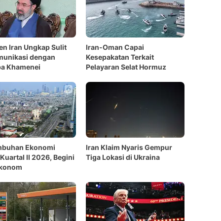
en Iran Ungkap Sulit
Iran-Oman Capai
munikasi dengan
Kesepakatan Terkait
ba Khamenei
Pelayaran Selat Hormuz
mbuhan Ekonomi
Iran Klaim Nyaris Gempur
Kuartal II 2026, Begini
Tiga Lokasi di Ukraina
Ekonom