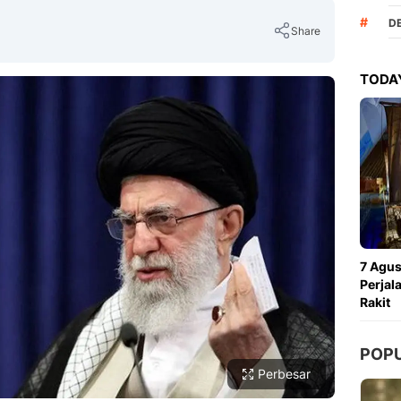
#
D
Share
TODAY
Copy Link
7 Agus
Perjal
Rakit
POP
Perbesar