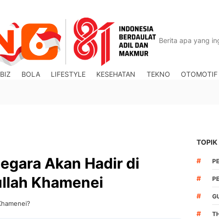
BIZ
BOLA
LIFESTYLE
KESEHATAN
TEKNO
OTOMOTIF
TOPIK
Negara Akan Hadir di
#
P
llah Khamenei
#
P
#
G
 Khamenei?
#
T