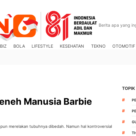
BIZ
BOLA
LIFESTYLE
KESEHATAN
TEKNO
OTOMOTIF
TOPIK
eneh Manusia Barbie
#
P
#
P
#
G
 Ia pun merelakan tubuhnya dibedah. Namun hal kontroversial
#
T