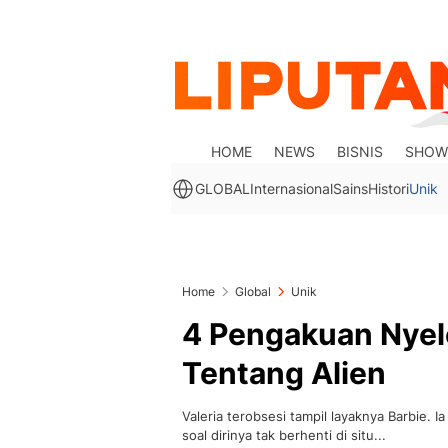
HOME
NEWS
BISNIS
SHOW
GLOBAL
Internasional
Sains
Histori
Unik
Home
Global
Unik
4 Pengakuan Nyel
Tentang Alien
Valeria terobsesi tampil layaknya Barbie.
soal dirinya tak berhenti di situ...