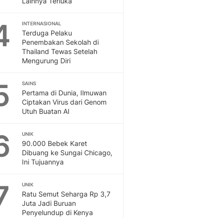
Lainnya Terluka
Sport
Berita Bola Terkini, Ja
4
Klasemen, Hasil Liga
INTERNASIONAL
Terduga Pelaku
Penembakan Sekolah di
Thailand Tewas Setelah
Mengurung Diri
5
SAINS
Pertama di Dunia, Ilmuwan
Ciptakan Virus dari Genom
Utuh Buatan AI
6
UNIK
90.000 Bebek Karet
Dibuang ke Sungai Chicago,
Ini Tujuannya
7
UNIK
Ratu Semut Seharga Rp 3,7
Juta Jadi Buruan
Penyelundup di Kenya