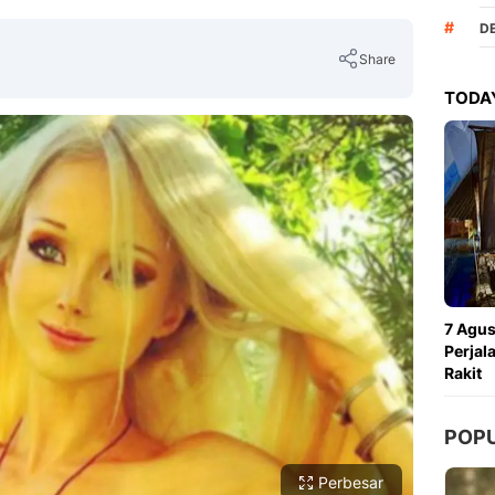
#
D
Share
TODAY
Copy Link
7 Agus
Perjal
Rakit
POP
Perbesar