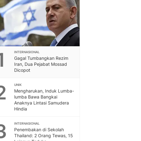
Feeds
Feeds Liputan6: Kumpul
Terbaru Harian
Otosia
Otosia
Spotlight
Berita Terkini, Kabar Te
1
INTERNASIONAL
Dan Dunia - Liputan6.
Gagal Tumbangkan Rezim
English
Iran, Dua Pejabat Mossad
Exploring Knowledge, T
Dicopot
En.Liputan6.com
2
Disabilitas
UNIK
Mengharukan, Induk Lumba-
Disabilitas Berita Terkini
lumba Bawa Bangkai
Harian, Berita Terbaru,
Anaknya Lintasi Samudera
Berita
Hindia
Berita Hari Ini Politik,
Health
3
INTERNASIONAL
Kabar Berita Terbaru D
Penembakan di Sekolah
Diet, Herbal Terbaik
Thailand: 2 Orang Tewas, 15