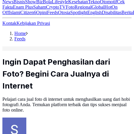
News
Bisnis
ShowBiz
Bola
Lifestyle
Kesehatan
Tekno
Otomotif
Cek
Fakta
Enam Plus
Saham
Crypto
TV
Foto
Regional
Global
Hot
On
Off
Islami
Citizen6
Opini
Feeds
Otosia
Spotlight
English
Disabilitas
Berita
Kontak
Kebijakan Privasi
Home
Feeds
Ingin Dapat Penghasilan dari
Foto? Begini Cara Jualnya di
Internet
Pelajari cara jual foto di internet untuk menghasilkan uang dari hobi
fotografi Anda. Temukan platform terbaik dan tips sukses menjual
foto online.