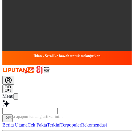
Iklan - Scroll ke bawah untuk melanjutkan
Menu
Tanya apapun ten
Berita Utama
Cek Fakta
Terkini
Terpopuler
Rekomendasi