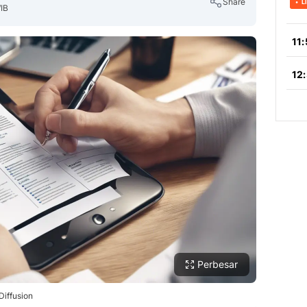
Share
IB
Copy Link
Perbesar
Diffusion