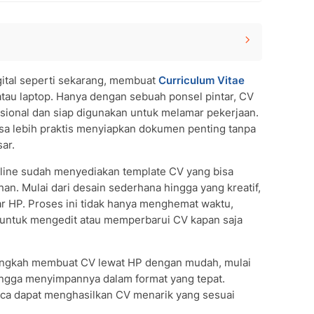
gital seperti sekarang, membuat
Curriculum Vitae
 atau laptop. Hanya dengan sebuah ponsel pintar, CV
sional dan siap digunakan untuk melamar pekerjaan.
sa lebih praktis menyiapkan dokumen penting tanpa
an Canva
ar.
me Builder
 Word
nline sudah menyediakan template CV yang bisa
n. Mulai dari desain sederhana hingga yang kreatif,
ar HP. Proses ini tidak hanya menghemat waktu,
am Membuat CV
untuk mengedit atau memperbarui CV kapan saja
langkah membuat CV lewat HP dengan mudah, mulai
 hingga menyimpannya dalam format yang tepat.
ca dapat menghasilkan CV menarik yang sesuai
al: