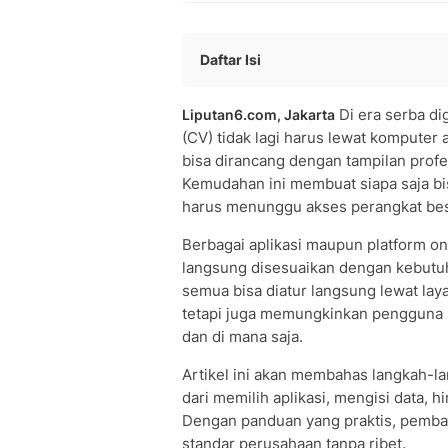
Daftar Isi
Pengertian CV (Curriculum Vitae)
Di era serba di
Liputan6.com, Jakarta
Manfaat Membuat CV yang Baik
(CV) tidak lagi harus lewat komputer
Komponen Penting dalam CV
bisa dirancang dengan tampilan profe
Aplikasi untuk Membuat CV di HP
Kemudahan ini membuat siapa saja bi
Langkah-langkah Membuat CV deng
harus menunggu akses perangkat bes
Cara Membuat CV Menggunakan Resu
Membuat CV di HP dengan Microsoft
Berbagai aplikasi maupun platform o
langsung disesuaikan dengan kebutuha
Tips Membuat CV yang Menarik
semua bisa diatur langsung lewat lay
Kesalahan yang Harus Dihindari dal
tetapi juga memungkinkan pengguna 
Membuat CV yang ATS-Friendly
dan di mana saja.
CV Kreatif vs CV Konvensional
• CV Kreatif:
Artikel ini akan membahas langkah-
• CV Konvensional:
dari memilih aplikasi, mengisi data,
• Kapan Menggunakan CV Kreatif:
Dengan panduan yang praktis, pemba
• Kapan Menggunakan CV Konvension
standar perusahaan tanpa ribet.