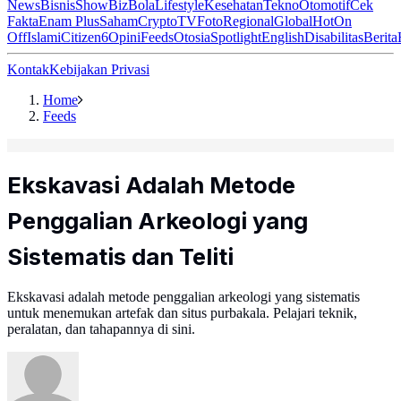
News
Bisnis
ShowBiz
Bola
Lifestyle
Kesehatan
Tekno
Otomotif
Cek
Fakta
Enam Plus
Saham
Crypto
TV
Foto
Regional
Global
Hot
On
Off
Islami
Citizen6
Opini
Feeds
Otosia
Spotlight
English
Disabilitas
Berita
Kontak
Kebijakan Privasi
Home
Feeds
Ekskavasi Adalah Metode
Penggalian Arkeologi yang
Sistematis dan Teliti
Ekskavasi adalah metode penggalian arkeologi yang sistematis
untuk menemukan artefak dan situs purbakala. Pelajari teknik,
peralatan, dan tahapannya di sini.