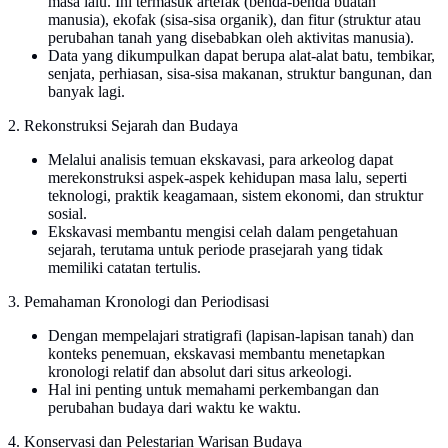
masa lalu. Ini termasuk artefak (benda-benda buatan
manusia), ekofak (sisa-sisa organik), dan fitur (struktur atau
perubahan tanah yang disebabkan oleh aktivitas manusia).
Data yang dikumpulkan dapat berupa alat-alat batu, tembikar,
senjata, perhiasan, sisa-sisa makanan, struktur bangunan, dan
banyak lagi.
2. Rekonstruksi Sejarah dan Budaya
Melalui analisis temuan ekskavasi, para arkeolog dapat
merekonstruksi aspek-aspek kehidupan masa lalu, seperti
teknologi, praktik keagamaan, sistem ekonomi, dan struktur
sosial.
Ekskavasi membantu mengisi celah dalam pengetahuan
sejarah, terutama untuk periode prasejarah yang tidak
memiliki catatan tertulis.
3. Pemahaman Kronologi dan Periodisasi
Dengan mempelajari stratigrafi (lapisan-lapisan tanah) dan
konteks penemuan, ekskavasi membantu menetapkan
kronologi relatif dan absolut dari situs arkeologi.
Hal ini penting untuk memahami perkembangan dan
perubahan budaya dari waktu ke waktu.
4. Konservasi dan Pelestarian Warisan Budaya