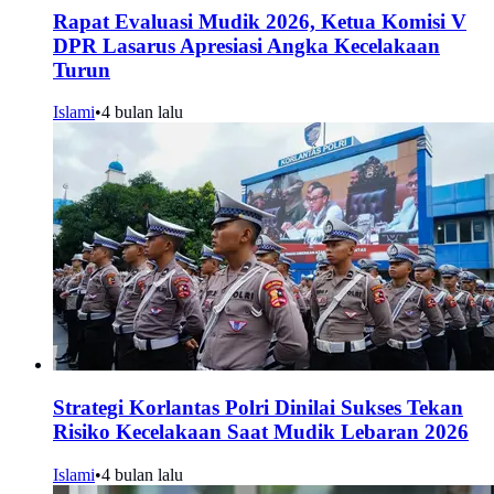
Rapat Evaluasi Mudik 2026, Ketua Komisi V
DPR Lasarus Apresiasi Angka Kecelakaan
Turun
Islami
•
4 bulan lalu
Strategi Korlantas Polri Dinilai Sukses Tekan
Risiko Kecelakaan Saat Mudik Lebaran 2026
Islami
•
4 bulan lalu