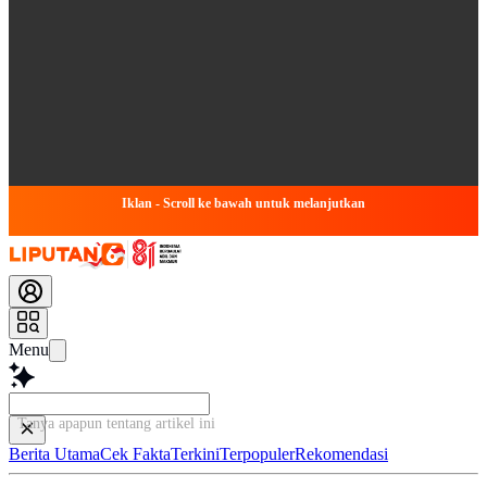
Iklan - Scroll ke bawah untuk melanjutkan
Menu
Tanya apapun tentang artikel ini...
Berita Utama
Cek Fakta
Terkini
Terpopuler
Rekomendasi