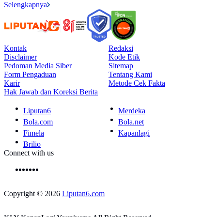
Selengkapnya
Kontak
Redaksi
Disclaimer
Kode Etik
Pedoman Media Siber
Sitemap
Form Pengaduan
Tentang Kami
Karir
Metode Cek Fakta
Hak Jawab dan Koreksi Berita
Liputan6
Merdeka
Bola.com
Bola.net
Fimela
Kapanlagi
Brilio
Connect with us
Copyright © 2026
Liputan6.com