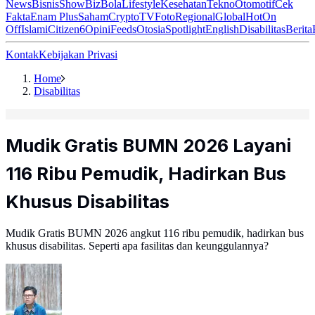
News
Bisnis
ShowBiz
Bola
Lifestyle
Kesehatan
Tekno
Otomotif
Cek
Fakta
Enam Plus
Saham
Crypto
TV
Foto
Regional
Global
Hot
On
Off
Islami
Citizen6
Opini
Feeds
Otosia
Spotlight
English
Disabilitas
Berita
Kontak
Kebijakan Privasi
Home
Disabilitas
Mudik Gratis BUMN 2026 Layani
116 Ribu Pemudik, Hadirkan Bus
Khusus Disabilitas
Mudik Gratis BUMN 2026 angkut 116 ribu pemudik, hadirkan bus
khusus disabilitas. Seperti apa fasilitas dan keunggulannya?