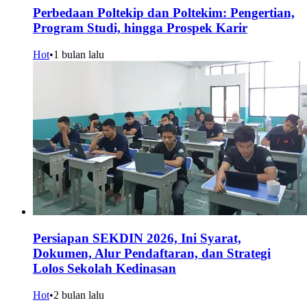
Perbedaan Poltekip dan Poltekim: Pengertian,
Program Studi, hingga Prospek Karir
Hot
•
1 bulan lalu
Persiapan SEKDIN 2026, Ini Syarat,
Dokumen, Alur Pendaftaran, dan Strategi
Lolos Sekolah Kedinasan
Hot
•
2 bulan lalu