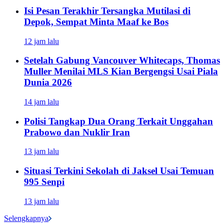
Isi Pesan Terakhir Tersangka Mutilasi di
Depok, Sempat Minta Maaf ke Bos
12 jam lalu
Setelah Gabung Vancouver Whitecaps, Thomas
Muller Menilai MLS Kian Bergengsi Usai Piala
Dunia 2026
14 jam lalu
Polisi Tangkap Dua Orang Terkait Unggahan
Prabowo dan Nuklir Iran
13 jam lalu
Situasi Terkini Sekolah di Jaksel Usai Temuan
995 Senpi
13 jam lalu
Selengkapnya