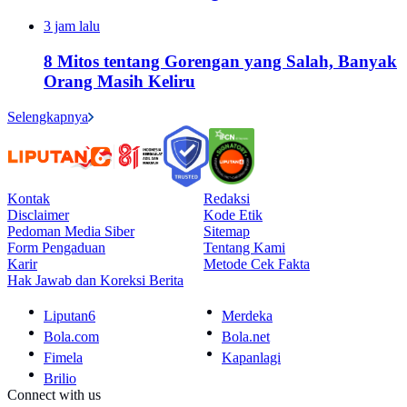
3 jam lalu
8 Mitos tentang Gorengan yang Salah, Banyak
Orang Masih Keliru
Selengkapnya
Kontak
Redaksi
Disclaimer
Kode Etik
Pedoman Media Siber
Sitemap
Form Pengaduan
Tentang Kami
Karir
Metode Cek Fakta
Hak Jawab dan Koreksi Berita
Liputan6
Merdeka
Bola.com
Bola.net
Fimela
Kapanlagi
Brilio
Connect with us