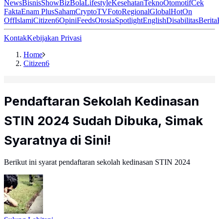
News
Bisnis
ShowBiz
Bola
Lifestyle
Kesehatan
Tekno
Otomotif
Cek
Fakta
Enam Plus
Saham
Crypto
TV
Foto
Regional
Global
Hot
On
Off
Islami
Citizen6
Opini
Feeds
Otosia
Spotlight
English
Disabilitas
Berita
Kontak
Kebijakan Privasi
Home
Citizen6
Pendaftaran Sekolah Kedinasan
STIN 2024 Sudah Dibuka, Simak
Syaratnya di Sini!
Berikut ini syarat pendaftaran sekolah kedinasan STIN 2024