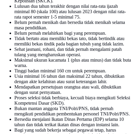
Kepolisian (SKCK).
Lulusan dua tahun terakhir dengan nilai rata-rata ijazah
minimal 80 (skala 100) atau lulusan 2023 dengan nilai rata-
rata rapot semester 1-5 minimal 75.
Belum pernah menikah dan bersedia tidak menikah selama
masa pendidikan.
Belum pernah melahirkan bagi yang perempuan.
Tidak bertato atau memiliki bekas tato, tidak bertindik atau
memiliki bekas tindik pada bagian tubuh yang tidak lazim.
Sehat jasmani, rohani, dan tidak pernah mengalami patah
tulang yang mengharuskan operasi.
Maksimal ukuran kacamata 1 (plus atau minus) dan tidak buta
warna.
Tinggi badan minimal 160 cm untuk perempuan.
Usia minimal 16 tahun dan maksimal 22 tahun, dibuktikan
dengan akte kelahiran atau surat keterangan lahir.
Mendapatkan persetujuan orangtua atau wali, dibuktikan
dengan surat pernyataan.
Proses seleksi tidak berbiaya, kecuali biaya mengikuti Seleksi
Kompetensi Dasar (SKD).
Bukan mantan anggota TNI/Polri/PNS, tidak pernah
mengikuti pendidikan pembentukan personel TNI/Polri/PNS.
Bersedia menjalani Ikatan Dinas Pertama (IDP) selama 10
tahun dan tidak terikat ikatan dinas dengan instansi lain.
Bagi yang sudah bekerja sebagai pegawai tetap, harus