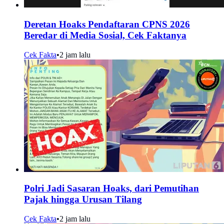
Deretan Hoaks Pendaftaran CPNS 2026
Beredar di Media Sosial, Cek Faktanya
Cek Fakta
•
2 jam lalu
Polri Jadi Sasaran Hoaks, dari Pemutihan
Pajak hingga Urusan Tilang
Cek Fakta
•
2 jam lalu