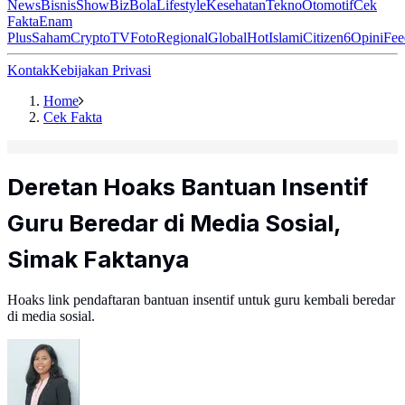
News
Bisnis
ShowBiz
Bola
Lifestyle
Kesehatan
Tekno
Otomotif
Cek
Fakta
Enam
Plus
Saham
Crypto
TV
Foto
Regional
Global
Hot
Islami
Citizen6
Opini
Fee
Kontak
Kebijakan Privasi
Home
Cek Fakta
Deretan Hoaks Bantuan Insentif
Guru Beredar di Media Sosial,
Simak Faktanya
Hoaks link pendaftaran bantuan insentif untuk guru kembali beredar
di media sosial.