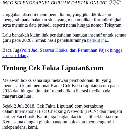
INFO SELENGKAPNYA BURUAN DAFTAR ONLINE 👇👇👇
"
Unggahan disertai menu pendaftaran, yang jika diklik akan
mengarah pada halaman situs yang menampilkan formulir digital
serta meminta data pribadi, seperti nama hingga nomor Telegram.
Lalu benarkah klaim link pendaftaran bantuan insentif untuk semua
guru pada 2026? Simak hasil penelusurannya
berikut ini
...
Baca Juga
Polri Jadi Sasaran Hoaks, dari Pemutihan Pajak hingga
Urusan Tilang
Tentang Cek Fakta Liputan6.com
Melawan hoaks sama saja melawan pembodohan. Itu yang
mendasari kami membuat Kanal Cek Fakta Liputan6.com pada
2018 dan hingga kini aktif memberikan literasi media pada
masyarakat luas.
Sejak 2 Juli 2018, Cek Fakta Liputan6.com bergabung
dalam International Fact Checking Network (IFCN) dan menjadi
partner Facebook. Kami juga bagian dari inisiatif cekfakta.com.
Kerja sama dengan pihak manapun, tak akan mempengaruhi
independensi kami.