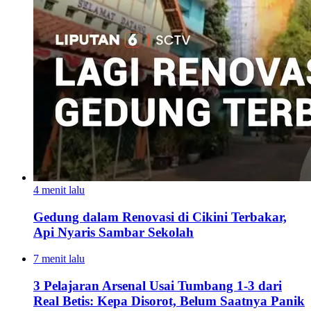
4 menit lalu
Gedung dalam Renovasi di Cikini Terbakar,
Api Nyaris Sambar Sekolah
7 menit lalu
3 Pelajaran Arsenal Usai Tumbang 1-3 dari
Real Betis: Kepa Disorot, Belum Saatnya Panik