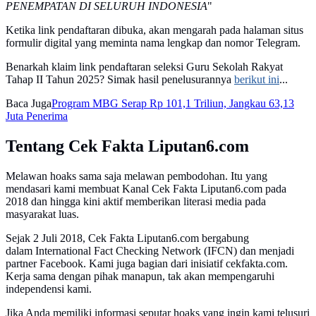
PENEMPATAN DI SELURUH INDONESIA
"
Ketika link pendaftaran dibuka, akan mengarah pada halaman situs
formulir digital yang meminta nama lengkap dan nomor Telegram.
Benarkah klaim link pendaftaran seleksi Guru Sekolah Rakyat
Tahap II Tahun 2025? Simak hasil penelusurannya
berikut ini
...
Baca Juga
Program MBG Serap Rp 101,1 Triliun, Jangkau 63,13
Juta Penerima
Tentang Cek Fakta Liputan6.com
Melawan hoaks sama saja melawan pembodohan. Itu yang
mendasari kami membuat Kanal Cek Fakta Liputan6.com pada
2018 dan hingga kini aktif memberikan literasi media pada
masyarakat luas.
Sejak 2 Juli 2018, Cek Fakta Liputan6.com bergabung
dalam International Fact Checking Network (IFCN) dan menjadi
partner Facebook. Kami juga bagian dari inisiatif cekfakta.com.
Kerja sama dengan pihak manapun, tak akan mempengaruhi
independensi kami.
Jika Anda memiliki informasi seputar hoaks yang ingin kami telusuri