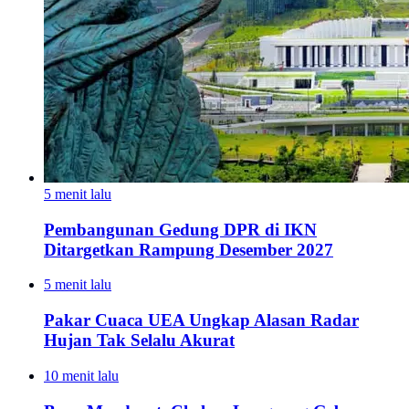
5 menit lalu
Pembangunan Gedung DPR di IKN
Ditargetkan Rampung Desember 2027
5 menit lalu
Pakar Cuaca UEA Ungkap Alasan Radar
Hujan Tak Selalu Akurat
10 menit lalu