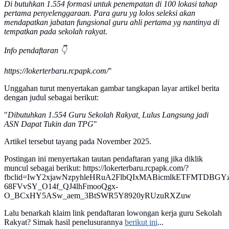
Di butuhkan 1.554 formasi untuk penempatan di 100 lokasi tahap
pertama penyelenggaraan. Para guru yg lolos seleksi akan
mendapatkan jabatan fungsional guru ahli pertama yg nantinya di
tempatkan pada sekolah rakyat.
Info pendaftaran 👇
https://lokerterbaru.rcpapk.com/
"
Unggahan turut menyertakan gambar tangkapan layar artikel berita
dengan judul sebagai berikut:
"
Dibutuhkan 1.554 Guru Sekolah Rakyat, Lulus Langsung jadi
ASN Dapat Tukin dan TPG
"
Artikel tersebut tayang pada November 2025.
Postingan ini menyertakan tautan pendaftaran yang jika diklik
muncul sebagai berikut: https://lokerterbaru.rcpapk.com/?
fbclid=IwY2xjawNzpyhleHRuA2FlbQIxMABicmlkETFMTDBGYz
68FVvSY_O14f_QJ4lhFmooQgx-
O_BCxHY5ASw_aem_3BtSWR5Y8920yRUzuRXZuw
Lalu benarkah klaim link pendaftaran lowongan kerja guru Sekolah
Rakyat? Simak hasil penelusurannya
berikut ini
...