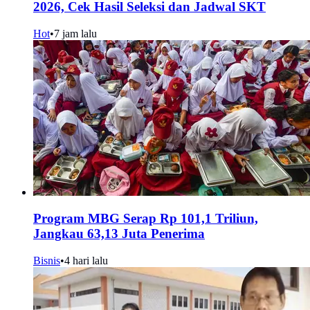
2026, Cek Hasil Seleksi dan Jadwal SKT
Hot
•
7 jam lalu
Program MBG Serap Rp 101,1 Triliun,
Jangkau 63,13 Juta Penerima
Bisnis
•
4 hari lalu