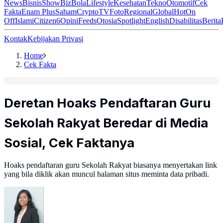
News
Bisnis
ShowBiz
Bola
Lifestyle
Kesehatan
Tekno
Otomotif
Cek
Fakta
Enam Plus
Saham
Crypto
TV
Foto
Regional
Global
Hot
On
Off
Islami
Citizen6
Opini
Feeds
Otosia
Spotlight
English
Disabilitas
Berita
Kontak
Kebijakan Privasi
Home
Cek Fakta
Deretan Hoaks Pendaftaran Guru
Sekolah Rakyat Beredar di Media
Sosial, Cek Faktanya
Hoaks pendaftaran guru Sekolah Rakyat biasanya menyertakan link
yang bila diklik akan muncul halaman situs meminta data pribadi.