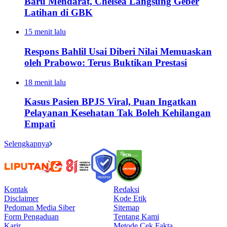
Baru Mendarat, Chelsea Langsung Geber
Latihan di GBK
15 menit lalu
Respons Bahlil Usai Diberi Nilai Memuaskan
oleh Prabowo: Terus Buktikan Prestasi
18 menit lalu
Kasus Pasien BPJS Viral, Puan Ingatkan
Pelayanan Kesehatan Tak Boleh Kehilangan
Empati
Selengkapnya
Kontak
Redaksi
Disclaimer
Kode Etik
Pedoman Media Siber
Sitemap
Form Pengaduan
Tentang Kami
Karir
Metode Cek Fakta