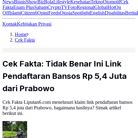
News
Bisnis
ShowBiz
Bola
Lifestyle
Kesehatan
Tekno
Otomotif
Cek
Fakta
Enam Plus
Saham
Crypto
TV
Foto
Regional
Global
Hot
On
Off
Islami
Citizen6
Opini
Feeds
Otosia
Spotlight
English
Disabilitas
Berita
Kontak
Kebijakan Privasi
Home
Cek Fakta
Cek Fakta: Tidak Benar Ini Link
Pendaftaran Bansos Rp 5,4 Juta
dari Prabowo
Cek Fakta Liputan6.com menelusuri klaim link pendaftaran bansos
Rp 5,4 juta dari Prabowo, bagaimana hasilnya? Simak artikel
berikut ini.