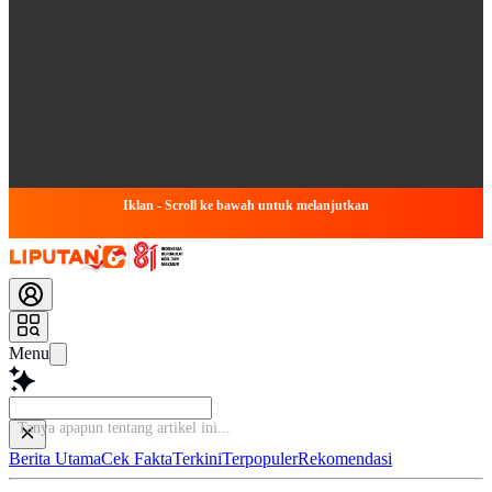
Iklan - Scroll ke bawah untuk melanjutkan
Menu
B
Berita Utama
Cek Fakta
Terkini
Terpopuler
Rekomendasi