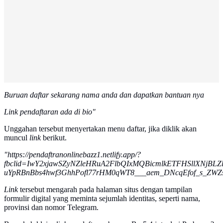
Buruan daftar sekarang nama anda dan dapatkan bantuan nya
Link pendaftaran ada di bio"
Unggahan tersebut menyertakan menu daftar, jika diklik akan
muncul
link
berikut.
"https://pendaftranonlinebazz1.netlify.app/?
fbclid=IwY2xjawSZyNZleHRuA2FlbQIxMQBicmlkETFHSllX
uYpRBnBbs4hwf3GhhPofl77rHM0qWT8___aem_DNcqEfof_s_ZWZ
Link
tersebut mengarah pada halaman situs dengan tampilan
formulir digital yang meminta sejumlah identitas, seperti nama,
provinsi dan nomor Telegram.