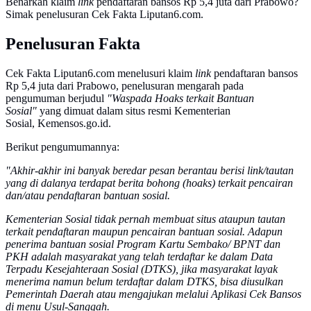
Benarkah klaim
link
pendaftaran bansos Rp 5,4 juta dari Prabowo?
Simak penelusuran Cek Fakta Liputan6.com.
Penelusuran Fakta
Cek Fakta Liputan6.com menelusuri klaim
link
pendaftaran bansos
Rp 5,4 juta dari Prabowo, penelusuran mengarah pada
pengumuman berjudul
"Waspada Hoaks terkait Bantuan
Sosial"
yang dimuat dalam situs resmi Kementerian
Sosial, Kemensos.go.id.
Berikut pengumumannya:
"Akhir-akhir ini banyak beredar pesan berantau berisi link/tautan
yang di dalanya terdapat berita bohong (hoaks) terkait pencairan
dan/atau pendaftaran bantuan sosial.
Kementerian Sosial tidak pernah membuat situs ataupun tautan
terkait pendaftaran maupun pencairan bantuan sosial. Adapun
penerima bantuan sosial Program Kartu Sembako/ BPNT dan
PKH adalah masyarakat yang telah terdaftar ke dalam Data
Terpadu Kesejahteraan Sosial (DTKS), jika masyarakat layak
menerima namun belum terdaftar dalam DTKS, bisa diusulkan
Pemerintah Daerah atau mengajukan melalui Aplikasi Cek Bansos
di menu Usul-Sanggah.