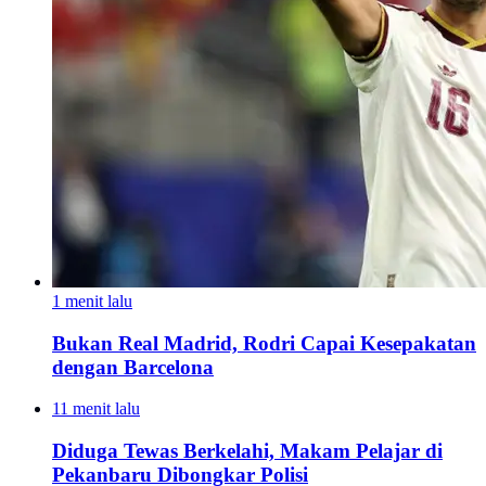
1 menit lalu
Bukan Real Madrid, Rodri Capai Kesepakatan
dengan Barcelona
11 menit lalu
Diduga Tewas Berkelahi, Makam Pelajar di
Pekanbaru Dibongkar Polisi