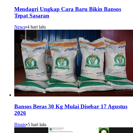
Mendagri Ungkap Cara Baru Bikin Bansos
Tepat Sasaran
News
•
4 hari lalu
Bansos Beras 30 Kg Mulai Disebar 17 Agustus
2026
Bisnis
•
5 hari lalu