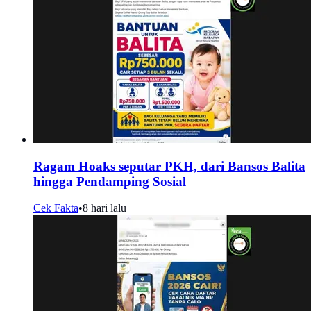
Ragam Hoaks seputar PKH, dari Bansos Balita
hingga Pendamping Sosial
Cek Fakta
•
8 hari lalu