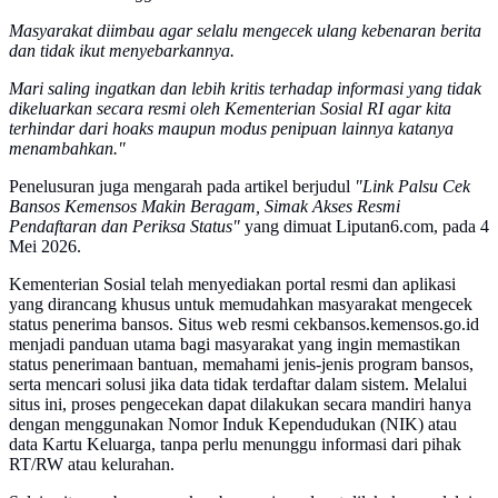
Masyarakat diimbau agar selalu mengecek ulang kebenaran berita
dan tidak ikut menyebarkannya.
Mari saling ingatkan dan lebih kritis terhadap informasi yang tidak
dikeluarkan secara resmi oleh Kementerian Sosial RI agar kita
terhindar dari hoaks maupun modus penipuan lainnya katanya
menambahkan."
Penelusuran juga mengarah pada artikel berjudul
"Link Palsu Cek
Bansos Kemensos Makin Beragam, Simak Akses Resmi
Pendaftaran dan Periksa Status"
yang dimuat Liputan6.com, pada 4
Mei 2026.
Kementerian Sosial telah menyediakan portal resmi dan aplikasi
yang dirancang khusus untuk memudahkan masyarakat mengecek
status penerima bansos. Situs web resmi cekbansos.kemensos.go.id
menjadi panduan utama bagi masyarakat yang ingin memastikan
status penerimaan bantuan, memahami jenis-jenis program bansos,
serta mencari solusi jika data tidak terdaftar dalam sistem. Melalui
situs ini, proses pengecekan dapat dilakukan secara mandiri hanya
dengan menggunakan Nomor Induk Kependudukan (NIK) atau
data Kartu Keluarga, tanpa perlu menunggu informasi dari pihak
RT/RW atau kelurahan.