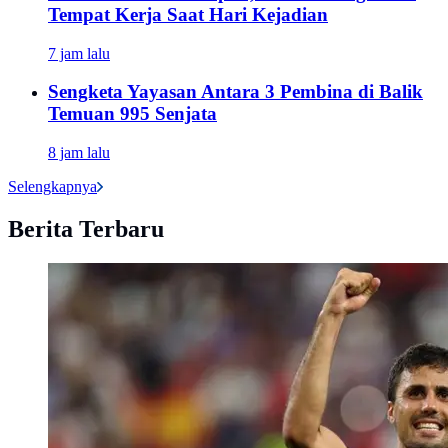
Tempat Kerja Saat Hari Kejadian
7 jam lalu
Sengketa Yayasan Antara 3 Pembina di Balik
Temuan 995 Senjata
8 jam lalu
Selengkapnya
Berita Terbaru