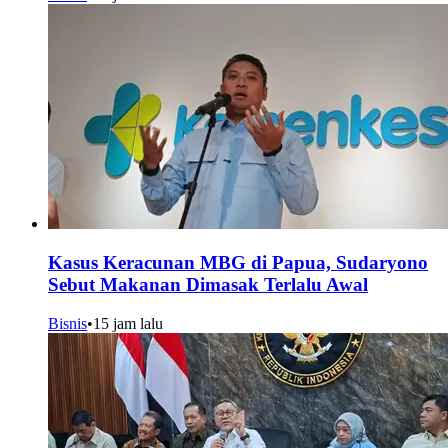
Kasus Keracunan MBG di Papua, Sudaryono
Sebut Makanan Dimasak Terlalu Awal
Bisnis
•
15 jam lalu