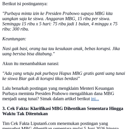
Berikut isi postingannya:
"Purbaya minta izin ke Presiden Prabowo supaya MBG kita
uangkan saja ke siswa. Anggaran MBG, 15 ribu per siswa.
Seminggu 15 ribu x 5 hari: 75 ribu jadi 1 bulan, 4 minggu x 75
ribu: 300 ribu.
Keuntungan:
Nasi gak basi, orang tua tau kesukaan anak, bebas korupsi. Jika
uang bersisa bisa ditabung."
Akun itu menambahkan narasi:
"Ada yang setuju pak purbaya Hapus MBG gratis ganti uang tunai
ke siswa Biar gak di korupsi tikus berdasi"
Lalu benarkah postingan yang mengklaim Menteri Keuangan
Purbaya meminta Presiden Prabowo mengalihkan dana MBG
menjadi uang tunai? Simak dalam artikel berikut
ini...
3. Cek Fakta: Klarifikasi MBG Dihentikan Sementara Hingga
Waktu Tak Ditentukan
Tim Cek Fakta Liputan6.com menemukan postingan yang
menyebut MBG dihentikan sementara mulai 5 Juni 2026 hingga