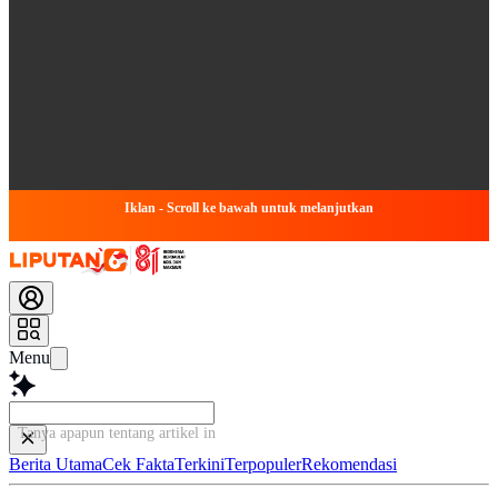
Iklan - Scroll ke bawah untuk melanjutkan
Menu
Tanya apapun tentang artikel ini...
Berita Utama
Cek Fakta
Terkini
Terpopuler
Rekomendasi