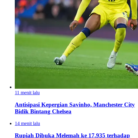
11 menit lalu
Antisipasi Kepergian Savinho, Manchester City
Bidik Bintang Chelsea
14 menit lalu
Rupiah Dibuka Melemah ke 17.935 terhadap