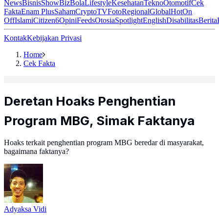
News
Bisnis
ShowBiz
Bola
Lifestyle
Kesehatan
Tekno
Otomotif
Cek
Fakta
Enam Plus
Saham
Crypto
TV
Foto
Regional
Global
Hot
On
Off
Islami
Citizen6
Opini
Feeds
Otosia
Spotlight
English
Disabilitas
Berita
Kontak
Kebijakan Privasi
Home
Cek Fakta
Deretan Hoaks Penghentian
Program MBG, Simak Faktanya
Hoaks terkait penghentian program MBG beredar di masyarakat,
bagaimana faktanya?
Adyaksa Vidi