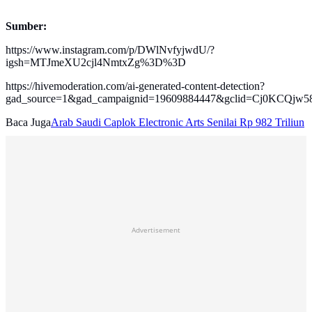
Sumber:
https://www.instagram.com/p/DWlNvfyjwdU/?
igsh=MTJmeXU2cjl4NmtxZg%3D%3D
https://hivemoderation.com/ai-generated-content-detection?
gad_source=1&gad_campaignid=19609884447&gclid=Cj0KC
Baca Juga
Arab Saudi Caplok Electronic Arts Senilai Rp 982 Triliun
Advertisement