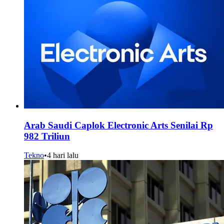
Arab Saudi Caplok Electronic Arts Senilai Rp
982 Triliun
Tekno
•
4 hari lalu