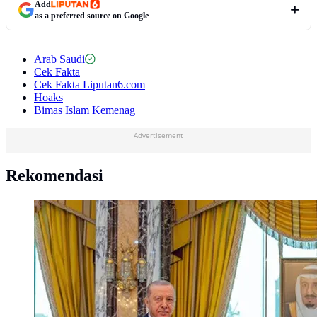
Add
as a preferred source on Google
Arab Saudi
Cek Fakta
Cek Fakta Liputan6.com
Hoaks
Bimas Islam Kemenag
Advertisement
Rekomendasi