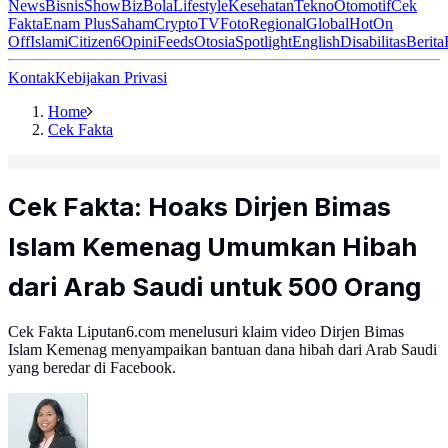
News
Bisnis
ShowBiz
Bola
Lifestyle
Kesehatan
Tekno
Otomotif
Cek
Fakta
Enam Plus
Saham
Crypto
TV
Foto
Regional
Global
Hot
On
Off
Islami
Citizen6
Opini
Feeds
Otosia
Spotlight
English
Disabilitas
Berita
Kontak
Kebijakan Privasi
Home
Cek Fakta
Cek Fakta: Hoaks Dirjen Bimas
Islam Kemenag Umumkan Hibah
dari Arab Saudi untuk 500 Orang
Cek Fakta Liputan6.com menelusuri klaim video Dirjen Bimas
Islam Kemenag menyampaikan bantuan dana hibah dari Arab Saudi
yang beredar di Facebook.