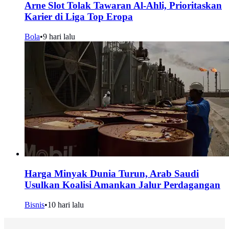
Arne Slot Tolak Tawaran Al-Ahli, Prioritaskan
Karier di Liga Top Eropa
Bola
•
9 hari lalu
Harga Minyak Dunia Turun, Arab Saudi
Usulkan Koalisi Amankan Jalur Perdagangan
Bisnis
•
10 hari lalu