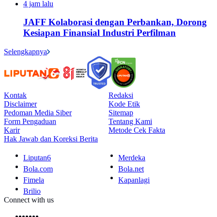
4 jam lalu
JAFF Kolaborasi dengan Perbankan, Dorong
Kesiapan Finansial Industri Perfilman
Selengkapnya
Kontak
Redaksi
Disclaimer
Kode Etik
Pedoman Media Siber
Sitemap
Form Pengaduan
Tentang Kami
Karir
Metode Cek Fakta
Hak Jawab dan Koreksi Berita
Liputan6
Merdeka
Bola.com
Bola.net
Fimela
Kapanlagi
Brilio
Connect with us