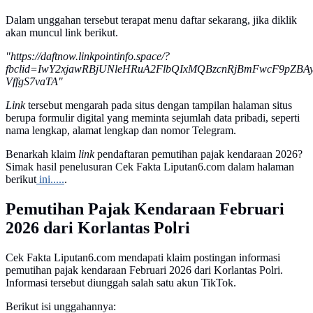
Dalam unggahan tersebut terapat menu daftar sekarang, jika diklik
akan muncul link berikut.
"https://daftnow.linkpointinfo.space/?
fbclid=IwY2xjawRBjUNleHRuA2FlbQIxMQBzcnRjBmFwcF9pZBA
VffgS7vaTA"
Link
tersebut mengarah pada situs dengan tampilan halaman situs
berupa formulir digital yang meminta sejumlah data pribadi, seperti
nama lengkap, alamat lengkap dan nomor Telegram.
Benarkah klaim
link
pendaftaran pemutihan pajak kendaraan 2026?
Simak hasil penelusuran Cek Fakta Liputan6.com dalam halaman
berikut
ini.....
.
Pemutihan Pajak Kendaraan Februari
2026 dari Korlantas Polri
Cek Fakta Liputan6.com mendapati klaim postingan informasi
pemutihan pajak kendaraan Februari 2026 dari Korlantas Polri.
Informasi tersebut diunggah salah satu akun TikTok.
Berikut isi unggahannya: