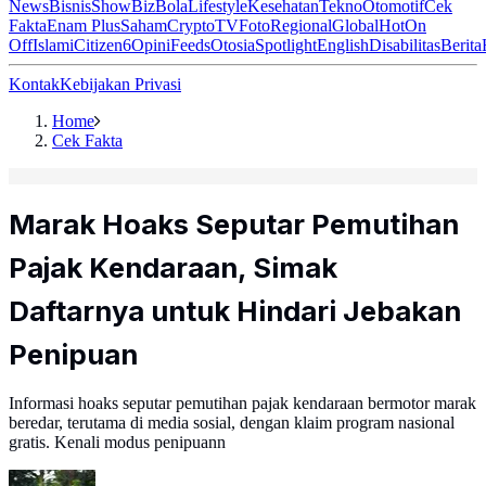
News
Bisnis
ShowBiz
Bola
Lifestyle
Kesehatan
Tekno
Otomotif
Cek
Fakta
Enam Plus
Saham
Crypto
TV
Foto
Regional
Global
Hot
On
Off
Islami
Citizen6
Opini
Feeds
Otosia
Spotlight
English
Disabilitas
Berita
Kontak
Kebijakan Privasi
Home
Cek Fakta
Marak Hoaks Seputar Pemutihan
Pajak Kendaraan, Simak
Daftarnya untuk Hindari Jebakan
Penipuan
Informasi hoaks seputar pemutihan pajak kendaraan bermotor marak
beredar, terutama di media sosial, dengan klaim program nasional
gratis. Kenali modus penipuann