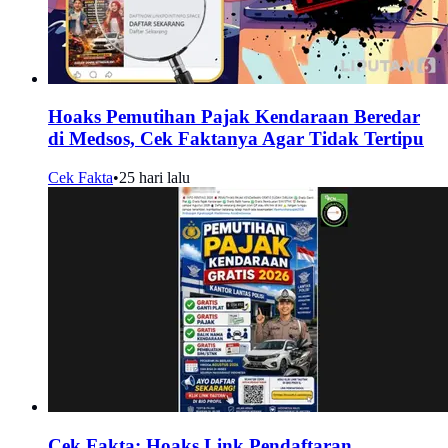
Hoaks Pemutihan Pajak Kendaraan Beredar
di Medsos, Cek Faktanya Agar Tidak Tertipu
Cek Fakta
•
25 hari lalu
Cek Fakta: Hoaks Link Pendaftaran