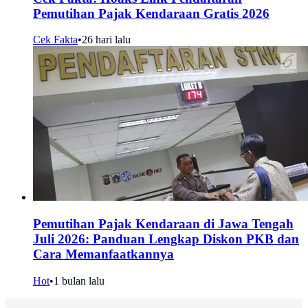
Pemutihan Pajak Kendaraan Gratis 2026
Cek Fakta
•
26 hari lalu
Pemutihan Pajak Kendaraan di Jawa Tengah
Juli 2026: Panduan Lengkap Diskon PKB dan
Cara Memanfaatkannya
Hot
•
1 bulan lalu