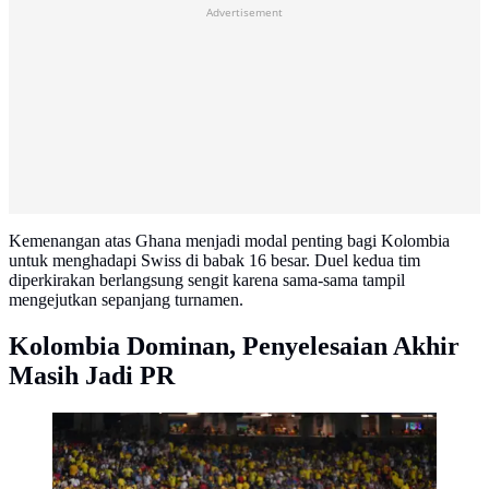
Advertisement
Kemenangan atas Ghana menjadi modal penting bagi Kolombia
untuk menghadapi Swiss di babak 16 besar. Duel kedua tim
diperkirakan berlangsung sengit karena sama-sama tampil
mengejutkan sepanjang turnamen.
Kolombia Dominan, Penyelesaian Akhir
Masih Jadi PR
Para pemain berkumpul saat istirahat minum (jeda
hidrasi) dalam pertandingan babak 32 besar Piala Dunia
2026 antara Kolombia dan Ghana di Stadion Kansas
City pada 4 Juli 2026 di Kansas City, Missouri. (David