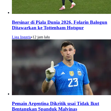
Bersinar di Piala Dunia 2026, Folarin Balogun
Ditawarkan ke Tottenham Hotspur
Liga Inggris
•
12 jam lalu
Pemain Argentina Dikritik usai Tidak Ikut
Bentangkan Spanduk Malvinas