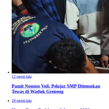
12 menit lalu
Pamit Nonton Voli, Pelajar SMP Ditemukan
Tewas di Waduk Greneng
18 menit lalu