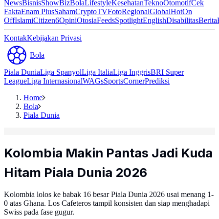
News
Bisnis
ShowBiz
Bola
Lifestyle
Kesehatan
Tekno
Otomotif
Cek
Fakta
Enam Plus
Saham
Crypto
TV
Foto
Regional
Global
Hot
On
Off
Islami
Citizen6
Opini
Otosia
Feeds
Spotlight
English
Disabilitas
Berita
Kontak
Kebijakan Privasi
Bola
Piala Dunia
Liga Spanyol
Liga Italia
Liga Inggris
BRI Super
League
Liga Internasional
WAGs
Sports
Corner
Prediksi
Home
Bola
Piala Dunia
Kolombia Makin Pantas Jadi Kuda
Hitam Piala Dunia 2026
Kolombia lolos ke babak 16 besar Piala Dunia 2026 usai menang 1-
0 atas Ghana. Los Cafeteros tampil konsisten dan siap menghadapi
Swiss pada fase gugur.