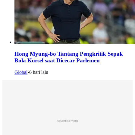
Hong Myung-bo Tantang Pengkritik Sepak
Bola Korsel saat Dicecar Parlemen
Global
•
6 hari lalu
Advertisement