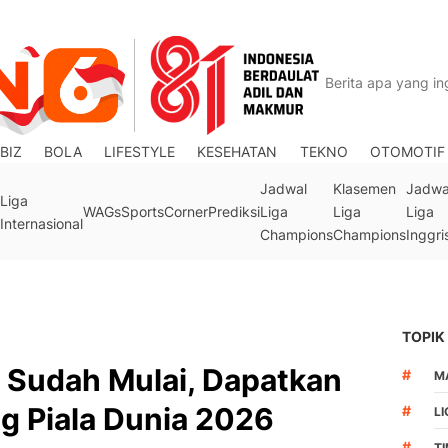
BIZ
BOLA
LIFESTYLE
KESEHATAN
TEKNO
OTOMOTIF
Jadwal
Klasemen
Jadwa
Liga
WAGs
Sports
Corner
Prediksi
Liga
Liga
Liga
Internasional
Champions
Champions
Inggri
TOPIK
 Sudah Mulai, Dapatkan
#
M
ng Piala Dunia 2026
#
LI
#
T