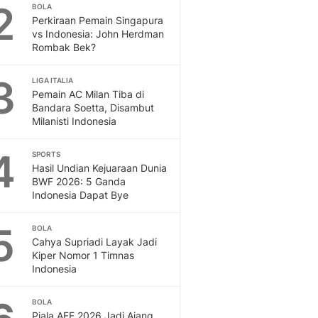
Sport
2
BOLA
Berita Bola Terkini, Ja
Perkiraan Pemain Singapura
vs Indonesia: John Herdman
Klasemen, Hasil Liga
Rombak Bek?
3
LIGA ITALIA
Pemain AC Milan Tiba di
Bandara Soetta, Disambut
Milanisti Indonesia
4
SPORTS
Hasil Undian Kejuaraan Dunia
BWF 2026: 5 Ganda
Indonesia Dapat Bye
5
BOLA
Cahya Supriadi Layak Jadi
Kiper Nomor 1 Timnas
Indonesia
BOLA
Piala AFF 2026 Jadi Ajang