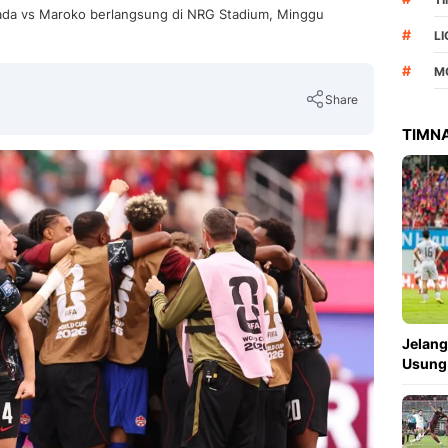
nada vs Maroko berlangsung di NRG Stadium, Minggu
#
L
#
M
Share
TIMNA
Copy Link
Jelang
Usung 