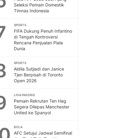
6
Seleksi Pemain Domestik
Timnas Indonesia
7
SPORTS
FIFA Dukung Penuh Infantino
di Tengah Kontroversi
Rencana Penjualan Piala
Dunia
8
SPORTS
Aldila Sutjiadi dan Janice
Tjen Berpisah di Toronto
Open 2026
9
LIGA INGGRIS
Pemain Rekrutan Ten Hag
Segera Dilepas Manchester
United ke Spanyol
10
BOLA
AFC Setujui Jadwal Semifinal