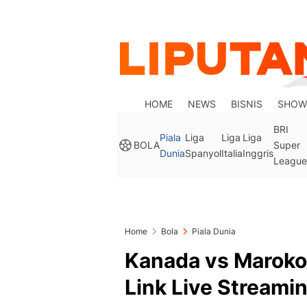
HOME
NEWS
BISNIS
SHOW
BRI
Piala
Liga
Liga
Liga
BOLA
Super
Dunia
Spanyol
Italia
Inggris
League
Home
Bola
Piala Dunia
Kanada vs Maroko
Link Live Streami