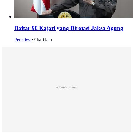
Daftar 90 Kajari yang Dirotasi Jaksa Agung
Peristiwa
•
7 hari lalu
Advertisement