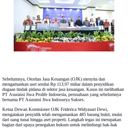
pengungkapan hasil penyitaan aset perkara tindak
pidana perasuransian PT Asuransi Jiwa Pro Life
Indonesia di kantor OJK, Jakarta, Kamis, (9/7/2026)
Sebelumnya, Otoritas Jasa Keuangan (OJK) menyita dan
mengamankan aset senilai Rp 113,97 miliar dalam penyidikan
dugaan tindak pidana di sektor jasa keuangan. Kasus ini melibatkan
PT Asuransi Jiwa Prolife Indonesia, perusahaan yang sebelumnya
bernama PT Asuransi Jiwa Indosurya Sukses.
Ketua Dewan Komisioner OJK Friderica Widyasari Dewi,
mengatakan penyidik telah mengamankan 485 barang bukti, mulai
dari uang tunai hingga aset properti. Langkah tegas ini merupakan
bagian dari upaya penegakan hukum untuk melindungi hak-hak