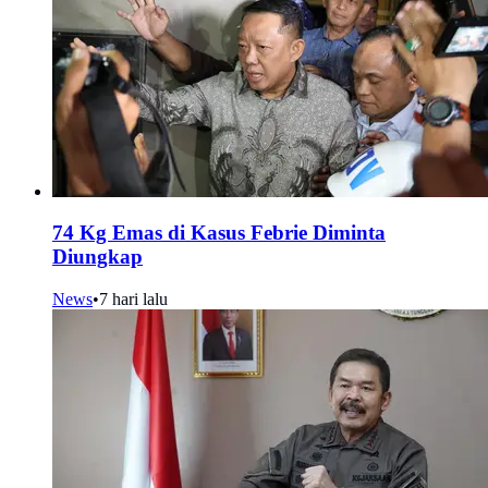
74 Kg Emas di Kasus Febrie Diminta
Diungkap
News
•
7 hari lalu