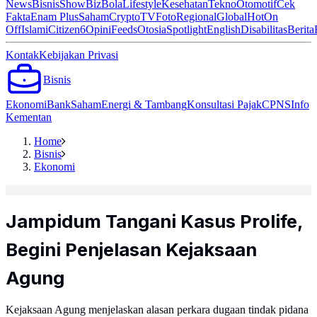
News
Bisnis
ShowBiz
Bola
Lifestyle
Kesehatan
Tekno
Otomotif
Cek
Fakta
Enam Plus
Saham
Crypto
TV
Foto
Regional
Global
Hot
On
Off
Islami
Citizen6
Opini
Feeds
Otosia
Spotlight
English
Disabilitas
Berita
Kontak
Kebijakan Privasi
Bisnis
Ekonomi
Bank
Saham
Energi & Tambang
Konsultasi Pajak
CPNS
Info
Kementan
Home
Bisnis
Ekonomi
Jampidum Tangani Kasus Prolife,
Begini Penjelasan Kejaksaan
Agung
Kejaksaan Agung menjelaskan alasan perkara dugaan tindak pidana