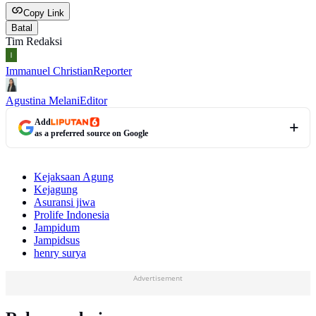
Copy Link
Batal
Tim Redaksi
Immanuel Christian
Reporter
Agustina Melani
Editor
Add
as a preferred source on Google
Kejaksaan Agung
Kejagung
Asuransi jiwa
Prolife Indonesia
Jampidum
Jampidsus
henry surya
Advertisement