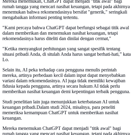
Mereka menemukan, ChatGPT dapat menjadi "titik awal" bagi
rumah tangga yang mencari nasihat keuangan, tetapi pada akhirnya
menemukan bahwa rekomendasinya bersifat "generik," seringkali
mengabaikan informasi penting tertentu.
"Kami percaya bahwa ChatGPT dapat berfungsi sebagai titik awal
dalam memberikan dan menemukan nasihat keuangan, tetapi
rekomendasinya harus diteliti dan dinilai dengan cermat,"
"Ketika menyangkut perhitungan yang sangat spesifik tentang
situasi pribadi Anda, di situlah Anda harus sangat berhati-hati,” kata
Lo.
Selain itu, AI peka terhadap cara pengguna menulis perintah
mereka, artinya perbedaan kecil dalam input dapat menyebabkan
variasi dalam rekomendasinya. AI juga tidak memiliki kewajiban
fidusia kepada pengguna, artinya secara hukum AI tidak perlu
memberikan nasihat keuangan demi kepentingan terbaik pengguna.
Studi penelitian lain juga menunjukkan keterbatasan AI untuk
keuangan pribadi.Dalam studi 2024, misalnya, para peneliti
memeriksa kemampuan ChatGPT untuk memberikan nasihat
keuangan.
Mereka menemukan ChatGPT dapat menjadi "titik awal" bagi
rumah tangga yang mencari nasihat keuangan, tetapi pada akhirnya