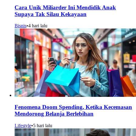
Cara Unik Miliarder Ini Mendidik Anak
Supaya Tak Silau Kekayaan
Bisnis
•
4 hari lalu
Fenomena Doom Spending, Ketika Kecemasan
Mendorong Belanja Berlebihan
Lifestyle
•
5 hari lalu