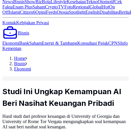
News
Bisnis
ShowBiz
Bola
Lifestyle
Kesehatan
Tekno
Otomotif
Cek
Fakta
Enam Plus
Saham
Crypto
TV
Foto
Regional
Global
Hot
On
Off
Islami
Citizen6
Opini
Feeds
Otosia
Spotlight
English
Disabilitas
Berita
Kontak
Kebijakan Privasi
Bisnis
Ekonomi
Bank
Saham
Energi & Tambang
Konsultasi Pajak
CPNS
Info
Kementan
Home
Bisnis
Ekonomi
Studi Ini Ungkap Kemampuan AI
Beri Nasihat Keuangan Pribadi
Hasil studi dari profesor keuangan di University of Georgia dan
University of Rome Tor Vergata mengungkapkan soal kemampuan
AI saat beri nasihat soal keuangan.