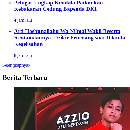
Petugas Ungkap Kendala Padamkan
Kebakaran Gedung Bapenda DKI
4 jam lalu
Arti Hasbunallahu Wa Ni'mal Wakil Beserta
Keutamaannya, Dzikir Penenang saat Dilanda
Kegelisahan
8 jam lalu
Selengkapnya
Berita Terbaru