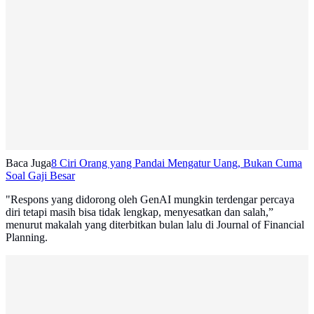
Baca Juga
8 Ciri Orang yang Pandai Mengatur Uang, Bukan Cuma
Soal Gaji Besar
"Respons yang didorong oleh GenAI mungkin terdengar percaya
diri tetapi masih bisa tidak lengkap, menyesatkan dan salah,”
menurut makalah yang diterbitkan bulan lalu di Journal of Financial
Planning.